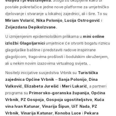
vidljiva i predstavljena.
Stoga su okupljene kako bi
postale pokretačice jedne nove platforme za umjetničko
djelovanje i stvaranje u lokalnoj zajednici, ali i šire. To su
Miriam Volarić
,
Nika Polonijo
,
Lucija Ostrogović
i
Zvijezdana Depikolzvane
.
U izmijenjenim epidemiološkim prilikama u
mini online
izložbi
Glagoljarnici
umjetnice će otvoriti bogatu riznicu
glagoljaške baštine i predstaviti radove inspirirane
glagoljicom, tragovima prošlosti i bodulskim okruženjem,
ali u nekim novim izazovima virtualnog svijeta.
.
Nositelji inicijative susjedstva Vrbnik su
Turistička
zajednica Općine Vrbnik
–
Sanja Polonijo
,
Dina
Valković
,
Elizabeta Jurešić
i
Meri Lukarić
, a partneri
programa su
Primorsko-goranska županija
,
Općina
Vrbnik
,
PZ Gospoja
,
Gospoja ugostiteljstvo
,
Kuća
vina Ivan Katunar
,
Vinarija Šipun
,
UiT Nada
,
PZ
Vrbnik
,
Vinarija Katunar
,
Konoba Luce
i
Pekara