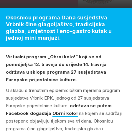
Okosnicu programa Dana susjedstva
Vrbnik čine glagoljaštvo, tradicijska
glazba, umjetnost i eno-gastro kutak u
jednoj mini manjaži.
Virtualni program „Obrni kolo!“ koji se od
ponedjeljka 12. travnja do srijede 14. travnja
održava u sklopu programa 27 susjedstava
Europske prijestolnice kulture.
U skladu s trenutnim epidemiološkim mjerama program
susjedstva Vrbnik EPK, jednog od 27 susjedstava
Europske prijestolnice kulture,
održava se putem
Facebook događaja
Obrni kolo!
na kojem se sadržaji
postepeno objavljuju tijekom sva tri dana. Okosnicu
programa čine glagoljaštvo, tradicijska glazba i