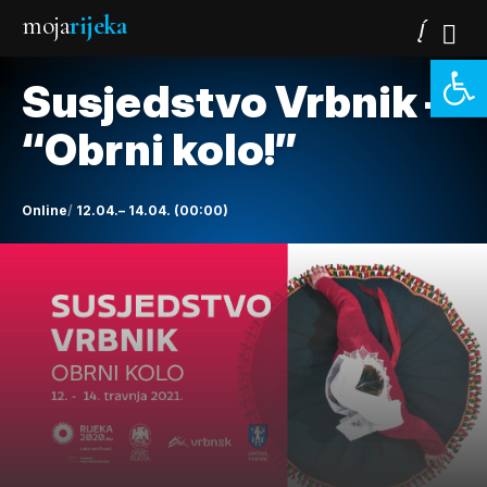
moja
rijeka
Open 
Susjedstvo Vrbnik –
“Obrni kolo!”
Online
12.04.– 14.04. (00:00)