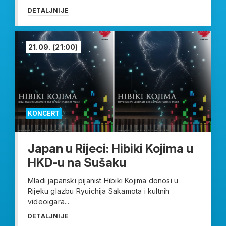
DETALJNIJE
21.09.
(21:00)
KONCERT
Japan u Rijeci: Hibiki Kojima u
HKD-u na Sušaku
Mladi japanski pijanist Hibiki Kojima donosi u
Rijeku glazbu Ryuichija Sakamota i kultnih
videoigara...
DETALJNIJE