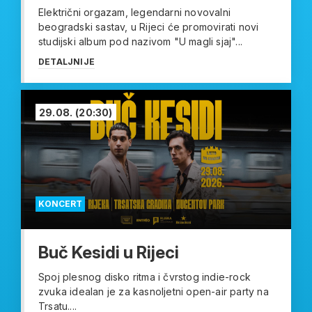
Električni orgazam, legendarni novovalni
beogradski sastav, u Rijeci će promovirati novi
studijski album pod nazivom "U magli sjaj"...
DETALJNIJE
29.08.
(20:30)
KONCERT
Buč Kesidi u Rijeci
Spoj plesnog disko ritma i čvrstog indie-rock
zvuka idealan je za kasnoljetni open-air party na
Trsatu....