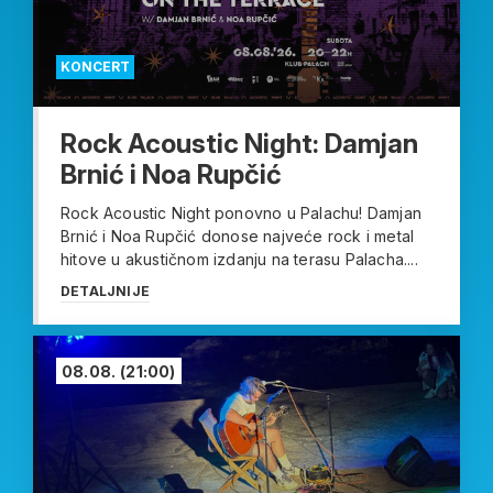
KONCERT
Rock Acoustic Night: Damjan
Brnić i Noa Rupčić
Rock Acoustic Night ponovno u Palachu! Damjan
Brnić i Noa Rupčić donose najveće rock i metal
hitove u akustičnom izdanju na terasu Palacha....
DETALJNIJE
08.08.
(21:00)