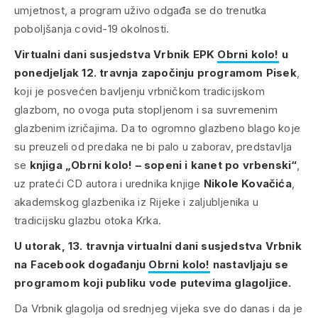
umjetnost, a program uživo odgađa se do trenutka
poboljšanja covid-19 okolnosti.
Virtualni dani susjedstva Vrbnik EPK
Obrni kolo!
u
ponedjeljak 12. travnja započinju programom Pisek
,
koji je posvećen bavljenju vrbničkom tradicijskom
glazbom, no ovoga puta stopljenom i sa suvremenim
glazbenim izričajima. Da to ogromno glazbeno blago koje
su preuzeli od predaka ne bi palo u zaborav, predstavlja
se
knjiga
„Obrni kolo! – sopeni i kanet po vrbenski“
,
uz prateći CD
autora i urednika knjige
Nikole Kovačića
,
akademskog glazbenika iz Rijeke i zaljubljenika u
tradicijsku glazbu otoka Krka.
U utorak, 13. travnja virtualni dani susjedstva Vrbnik
na Facebook događanju
Obrni kolo!
nastavljaju se
programom koji publiku vode putevima glagoljice.
Da Vrbnik glagolja od srednjeg vijeka sve do danas i da je