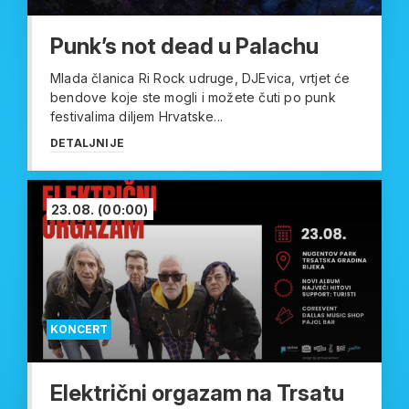
Punk’s not dead u Palachu
Mlada članica Ri Rock udruge, DJEvica, vrtjet će
bendove koje ste mogli i možete čuti po punk
festivalima diljem Hrvatske...
DETALJNIJE
23.08.
(00:00)
KONCERT
Električni orgazam na Trsatu