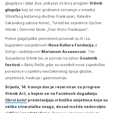
glagoljica i dalje živa, pokazat će kroz program
Vrbnik
glagolja
koji se već godinama ostvaruje u suradnji
Vrbničkog kulturnog društva Frankopan, Katedre
čakavskog sabora Kornić, Turističke zajednice Općine
Vrbnik i Osnovne škole „Fran Krsto Frankopan“.
Putevi glagoljaške pismenosti povezali su ih i sa
bugarskim susjedstvom
Nova Kultura Fondacija
iz
Sofije i voditeljicom
Marianom Assenovom
. Tim
Susjedstva Vrbnik bio je pozvan na njihov
Goatmilk
festival
u Beloj Rečki gdje su razotkrili nove zajedničke
poveznice u spektru neočekivanog spoja glazbe,
umjetnosti, tradicije i gastronomije.
Srijeda, 14. travnja dan je rezerviran za program
Vrbnik Art, u kojem se na Facebook događanju
Obrni kolo!
predstavljaju vrbničke umjetnice koje su
velika stvaralačka snaga, dosad možda nedovoljno