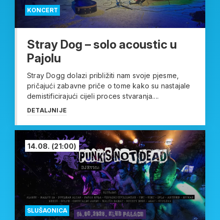
KONCERT
Stray Dog – solo acoustic u
Pajolu
Stray Dogg dolazi približiti nam svoje pjesme,
pričajući zabavne priče o tome kako su nastajale
demistificirajući cijeli proces stvaranja....
DETALJNIJE
14.08.
(21:00)
SLUŠAONICA