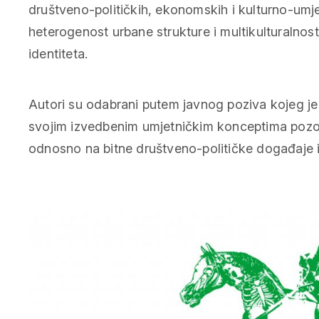
društveno-političkih, ekonomskih i kulturno-umjet
heterogenost urbane strukture i multikulturalnos
identiteta.
Autori su odabrani putem javnog poziva kojeg je 
svojim izvedbenim umjetničkim konceptima pozor
odnosno na bitne društveno-političke događaje i