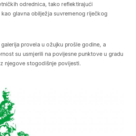
ničkih odrednica, tako reflektirajući
t kao glavna obilježja suvremenog riječkog
galerija provela u ožujku prošle godine, a
nost su usmjerili na povijesne punktove u gradu
z njegove stogodišnje povijesti.