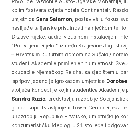
Prvo lice, razdoblje Austo-Ugarske Monarhije, ilu
kojim “zatvara svjetla hotela Continental”. Razdo
umjetnica
Sara Salamon
, postavivši u fokus sv
naslijeđe talijanske prisutnosti na riječkom terit
Države Rijeke, audio-vizualnom instalacijom inte
“Podvojenu Rijeku” između Kraljevine Jugoslavije
– Hrvatskim kulturnim domom na Sušaku/ hotelom
student Akademije primijenjenih umjetnosti Sveuči
okupacije Njemačkog Reicha, sa sjedištem u dana
ispripovijedano je igrokazom umjetnice
Dorotee
stoljeća koncept je kojim studentica Akademije pr
Sandra Ružić
, predstavlja razdoblje Socijalist
grada, suprotstavljanjem Tower Centra Rijeka t
u razdoblju Republike Hrvatske, umjetnički je k
konzumerističku ideologiju 21. stoljeća i odgovara