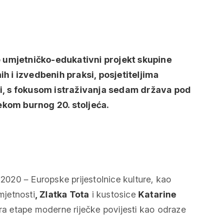
je umjetničko-edukativni projekt skupine
h i izvedbenih praksi, posjetiteljima
ti, s fokusom istraživanja sedam država pod
jekom burnog 20. stoljeća.
020 – Europske prijestolnice kulture, kao
mjetnosti
, Zlatka Tota
i kustosice
Katarine
tira etape moderne riječke povijesti kao odraze