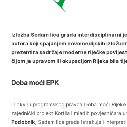
Izložba
Sedam lica grada
interdisciplinarni 
autora koji spajanjem novomedijskih izložbeni
prezentira sadržaje moderne riječke povijes
čijom je upravom ili okupacijom Rijeka bila ti
Doba moći EPK
U okviru programskog pravca Doba moći Rijeke 2
zajednički projekt Kortila i mladih povjesničara u
Podobnik
,
Sedam lica grada
istražuje i interpre