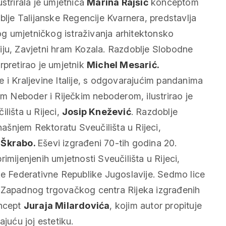
strirala je umjetnica
Marina Rajšić
konceptom
blje Talijanske Regencije Kvarnera, predstavlja
og umjetničkog istraživanja arhitektonsko
oriju, Zavjetni hram Kozala. Razdoblje Slobodne
rpretirao je umjetnik
Michel Mesarić.
 i Kraljevine Italije, s odgovarajućim pandanima
 Neboder i Riječkim neboderom, ilustrirao je
lišta u Rijeci,
Josip Knežević
. Razdoblje
šnjem Rektoratu Sveučilišta u Rijeci,
 Škrabo.
Eševi izgrađeni 70-tih godina 20.
imijenjenih umjetnosti Sveučilišta u Rijeci,
ičke Federativne Republike Jugoslavije. Sedmo lice
e Zapadnog trgovačkog centra Rijeka izgrađenih
oncept
Juraja Milardovića
, kojim autor propituje
juću joj estetiku.