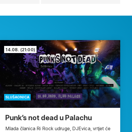
14.08.
(21:00)
SLUŠAONICA
Punk’s not dead u Palachu
Mlada članica Ri Rock udruge, DJEvica, vrtjet će