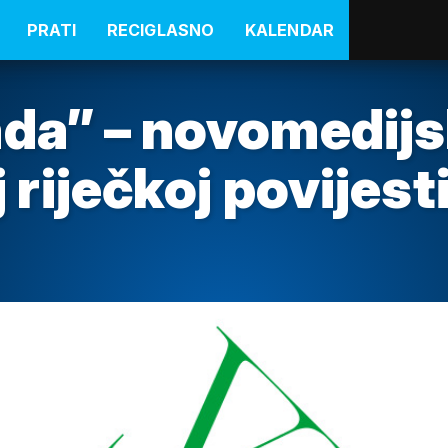
PRATI
RECIGLASNO
KALENDAR
ada” – novomedij
 riječkoj povijest