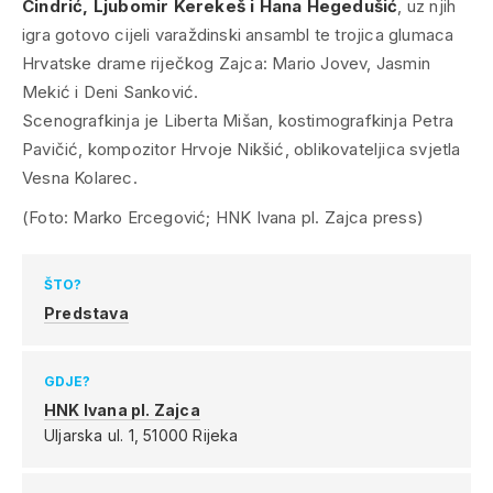
Cindrić, Ljubomir Kerekeš
i
Hana Hegedušić
, uz njih
igra gotovo cijeli varaždinski ansambl te trojica glumaca
Hrvatske drame riječkog Zajca: Mario Jovev, Jasmin
Mekić i Deni Sanković.
Scenografkinja je Liberta Mišan, kostimografkinja Petra
Pavičić, kompozitor Hrvoje Nikšić, oblikovateljica svjetla
Vesna Kolarec.
(Foto: Marko Ercegović; HNK Ivana pl. Zajca press)
ŠTO?
Predstava
GDJE?
HNK Ivana pl. Zajca
Uljarska ul. 1,
51000 Rijeka