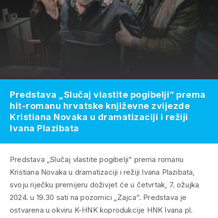
Predstava „Slučaj vlastite pogibelji“ prema
hit-romanu hrvatske književne zvijezde
Kristiana Novaka u dramatizaciji i režiji
Ivana Plazibata
Predstava „Slučaj vlastite pogibelji“ prema romanu
Kristiana Novaka u dramatizaciji i režiji Ivana Plazibata,
svoju riječku premijeru doživjet će u četvrtak, 7. ožujka
2024. u 19.30 sati na pozornici „Zajca“. Predstava je
ostvarena u okviru K-HNK koprodukcije HNK Ivana pl.