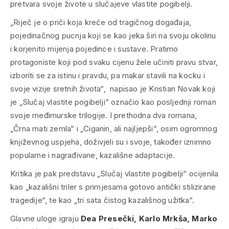
pretvara svoje živote u slučajeve vlastite pogibelji.
„Riječ je o priči koja kreće od tragičnog događaja,
pojedinačnog pucnja koji se kao jeka širi na svoju okolinu
i korjenito mijenja pojedince i sustave. Pratimo
protagoniste koji pod svaku cijenu žele učiniti pravu stvar,
izboriti se za istinu i pravdu, pa makar stavili na kocku i
svoje vizije sretnih života“, napisao je Kristian Novak koji
je „Slučaj vlastite pogibelji“ označio kao posljednji roman
svoje međimurske trilogije. I prethodna dva romana,
„Črna mati zemla“ i „Ciganin, ali najljepši“, osim ogromnog
književnog uspjeha, doživjeli su i svoje, također iznimno
popularne i nagrađivane, kazališne adaptacije.
Kritika je pak predstavu „Slučaj vlastite pogibelji“ ocijenila
kao „kazališni triler s primjesama gotovo antički stilizirane
tragedije“, te kao „tri sata čistog kazališnog užitka“.
Glavne uloge igraju
Dea Presečki, Karlo Mrkša, Marko