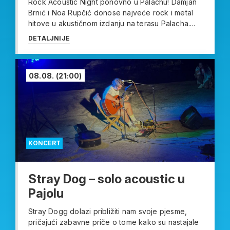
Rock Acoustic Night ponovno u Palachu! Damjan
Brnić i Noa Rupčić donose najveće rock i metal
hitove u akustičnom izdanju na terasu Palacha....
DETALJNIJE
08.08.
(21:00)
KONCERT
Stray Dog – solo acoustic u
Pajolu
Stray Dogg dolazi približiti nam svoje pjesme,
pričajući zabavne priče o tome kako su nastajale