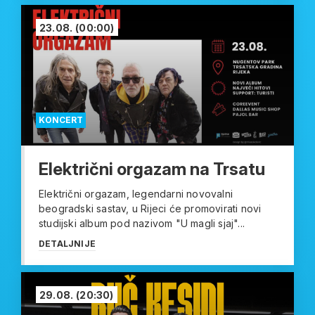
23.08.
(00:00)
KONCERT
Električni orgazam na Trsatu
Električni orgazam, legendarni novovalni
beogradski sastav, u Rijeci će promovirati novi
studijski album pod nazivom "U magli sjaj"...
DETALJNIJE
29.08.
(20:30)