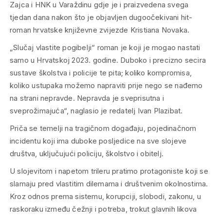
Zajca i HNK u Varaždinu gdje je i praizvedena svega
tjedan dana nakon što je objavljen dugoočekivani hit-
roman hrvatske književne zvijezde Kristiana Novaka.
„
Slučaj vlastite pogibelji
“ roman je koji je mogao nastati
samo u Hrvatskoj 2023. godine. Duboko i precizno secira
sustave školstva i policije te pita; koliko kompromisa,
koliko ustupaka možemo napraviti prije nego se nađemo
na strani nepravde. Nepravda je sveprisutna i
sveprožimajuća“, naglasio je redatelj Ivan Plazibat.
Priča se temelji na tragičnom događaju, pojedinačnom
incidentu koji ima duboke posljedice na sve slojeve
društva, uključujući policiju, školstvo i obitelj.
U slojevitom i napetom trileru pratimo protagoniste koji se
slamaju pred vlastitim dilemama i društvenim okolnostima.
Kroz odnos prema sistemu, korupciji, slobodi, zakonu, u
raskoraku između čežnji i potreba, trokut glavnih likova