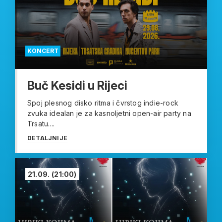
KONCERT
Buč Kesidi u Rijeci
Spoj plesnog disko ritma i čvrstog indie-rock
zvuka idealan je za kasnoljetni open-air party na
Trsatu....
DETALJNIJE
21.09.
(21:00)