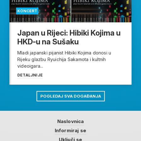
KONCERT
Japan u Rijeci: Hibiki Kojima u
HKD-u na Sušaku
Mladi japanski pijanist Hibiki Kojima donosi u
Rijeku glazbu Ryuichija Sakamota i kultnih
videoigara...
DETALJNIJE
POGLEDAJ SVA DOGAĐANJA
Naslovnica
Informiraj se
Uključi se