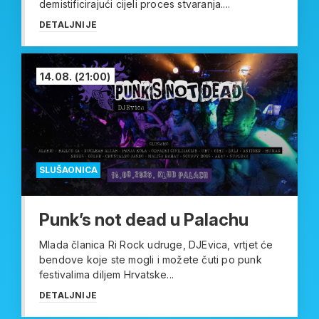
demistificirajući cijeli proces stvaranja....
DETALJNIJE
14.08.
(21:00)
SLUŠAONICA
Punk’s not dead u Palachu
Mlada članica Ri Rock udruge, DJEvica, vrtjet će
bendove koje ste mogli i možete čuti po punk
festivalima diljem Hrvatske...
DETALJNIJE