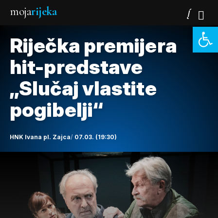
moja
rijeka
Open 
Riječka premijera
hit-predstave
„Slučaj vlastite
pogibelji“
HNK Ivana pl. Zajca
07.03. (19:30)