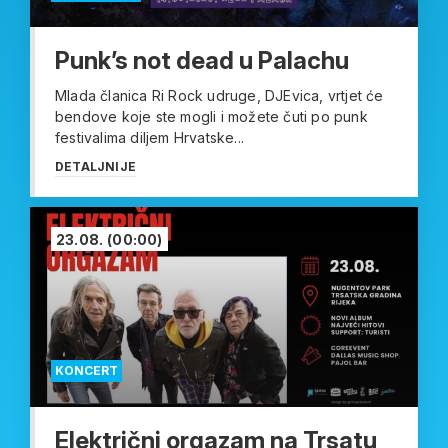
Punk’s not dead u Palachu
Mlada članica Ri Rock udruge, DJEvica, vrtjet će
bendove koje ste mogli i možete čuti po punk
festivalima diljem Hrvatske...
DETALJNIJE
23.08.
(00:00)
KONCERT
Električni orgazam na Trsatu