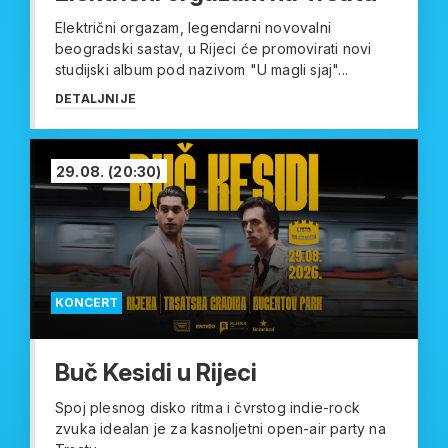
Električni orgazam, legendarni novovalni
beogradski sastav, u Rijeci će promovirati novi
studijski album pod nazivom "U magli sjaj"...
DETALJNIJE
29.08.
(20:30)
KONCERT
Buč Kesidi u Rijeci
Spoj plesnog disko ritma i čvrstog indie-rock
zvuka idealan je za kasnoljetni open-air party na