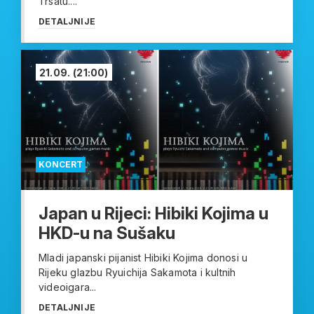
Trsatu....
DETALJNIJE
21.09.
(21:00)
KONCERT
Japan u Rijeci: Hibiki Kojima u
HKD-u na Sušaku
Mladi japanski pijanist Hibiki Kojima donosi u
Rijeku glazbu Ryuichija Sakamota i kultnih
videoigara...
DETALJNIJE