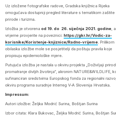
Uz izložene fotografske radove, Gradska knjižnica Rijeka
omogućava dostupniji pregled literature s tematikom zaštite
prirode i turizma.
Izložba je otvorena
od 19. do 26. siječnja 2021. godine
, 
vrijeme provjerite na poveznici:
https://gkr.hr/Vodic-za-
korisnike/Koristenje-knjiznice/Radno-vrijeme
. Prilikom
obilaska izložbe mole se posjetitelji da poštuju pravila koje
propisuju epidemiološke mjere.
Putujuća izložba je nastala u okviru projekta „Doživljaji prirod
promatranje divljih životinja“, akronim NATURE&WILDLIFE, ko
sufinanciran sredstvima Europskog fonda za regionalni razvo
okviru programa suradnje Interreg V-A Slovenija Hrvatska.
Impressum:
Autori izložbe: Željka Modrić Surina, Boštjan Surina
Izbor citata: Klara Bukovac, Željka Modrić Surina, Boštjan Su