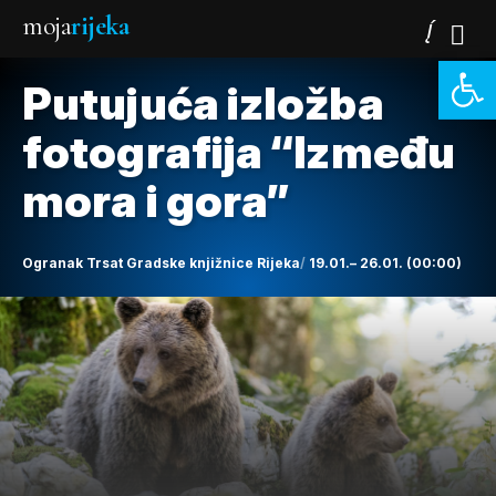
moja
rijeka
Open 
Putujuća izložba
fotografija “Između
mora i gora”
Ogranak Trsat Gradske knjižnice Rijeka
19.01.– 26.01. (00:00)