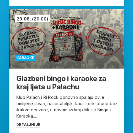
29.08.
(20:00)
KARAOKE
Glazbeni bingo i karaoke za
kraj ljeta u Palachu
Klub Palach i Ri Rock ponovno spajaju dvije
omiljene stvari, natjecateljski kaos i mikrofone bez
ikakve cenzure, u novom izdanju Music Binga i
Karaoka....
DETALJNIJE