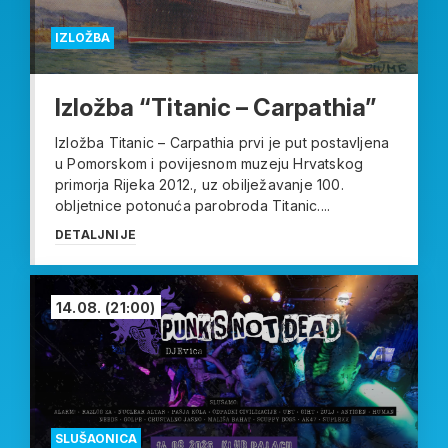
IZLOŽBA
Izložba “Titanic – Carpathia”
Izložba Titanic – Carpathia prvi je put postavljena
u Pomorskom i povijesnom muzeju Hrvatskog
primorja Rijeka 2012., uz obilježavanje 100.
obljetnice potonuća parobroda Titanic....
DETALJNIJE
14.08.
(21:00)
SLUŠAONICA