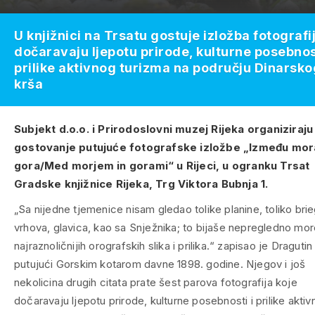
U knjižnici na Trsatu gostuje izložba fotografij
dočaravaju ljepotu prirode, kulturne posebnost
prilike aktivnog turizma na području Dinarsko
krša
Subjekt d.o.o. i Prirodoslovni muzej Rijeka organiziraju
gostovanje putujuće fotografske izložbe „Između mora
gora/Med morjem in gorami“ u Rijeci, u ogranku Trsat
Gradske knjižnice Rijeka, Trg Viktora Bubnja 1.
„Sa nijedne tjemenice nisam gledao tolike planine, toliko bri
vrhova, glavica, kao sa Snježnika; to bijaše nepregledno mo
najraznoličnijih orografskih slika i prilika.“ zapisao je Dragutin
putujući Gorskim kotarom davne 1898. godine. Njegov i još
nekolicina drugih citata prate šest parova fotografija koje
dočaravaju ljepotu prirode, kulturne posebnosti i prilike akti