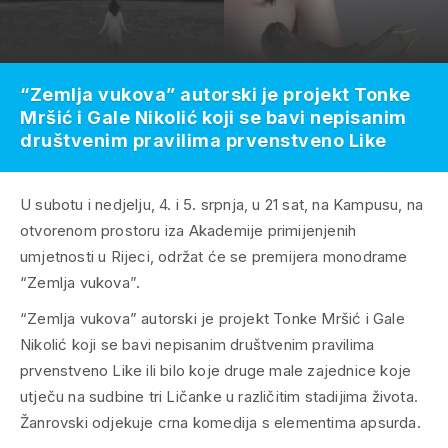
“Zemlja vukova” autorski je projekt Tonke
Mršić i Gale Nikolić koji se bavi nepisanim
društvenim pravilima prvenstveno Like
U subotu i nedjelju, 4. i 5. srpnja, u 21 sat, na Kampusu, na
otvorenom prostoru iza Akademije primijenjenih
umjetnosti u Rijeci, održat će se premijera monodrame
“Zemlja vukova”.
“Zemlja vukova” autorski je projekt Tonke Mršić i Gale
Nikolić koji se bavi nepisanim društvenim pravilima
prvenstveno Like ili bilo koje druge male zajednice koje
utječu na sudbine tri Ličanke u različitim stadijima života.
Žanrovski odjekuje crna komedija s elementima apsurda.