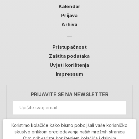
Kalendar
Prijava
Arhiva
Pristupačnost
Zaštita podataka
Uvjeti korištenja
Impressum
PRIJAVITE SE NA NEWSLETTER
GDPR Information
Koristimo kolačiće kako bismo poboljšali vaše korisničko
Prihvaćam da se moji podaci spremaju u bazu
iskustvo prilikom pregledavanja naših mrežnih stranica.
podataka i koriste u svrhu slanja MojaRijeka
Ovo prihvaćate korištenjem kolačića i daljnjim