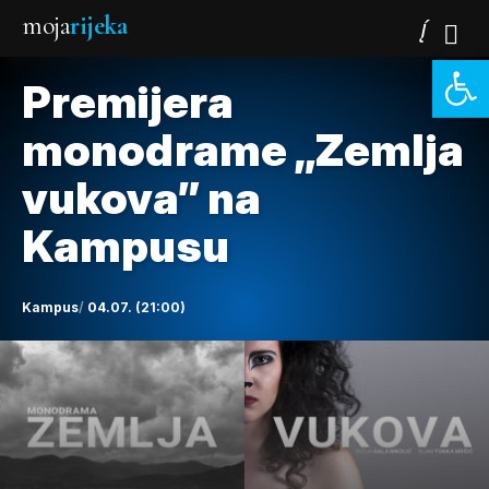
moja
rijeka
Open 
Premijera
monodrame „Zemlja
vukova” na
Kampusu
Kampus
04.07. (21:00)