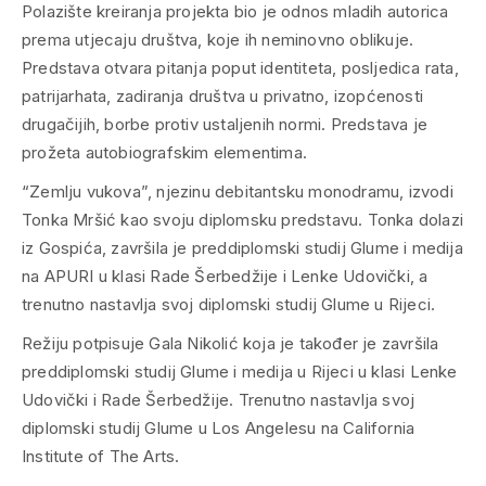
Polazište kreiranja projekta bio je odnos mladih autorica
prema utjecaju društva, koje ih neminovno oblikuje.
Predstava otvara pitanja poput identiteta, posljedica rata,
patrijarhata, zadiranja društva u privatno, izopćenosti
drugačijih, borbe protiv ustaljenih normi. Predstava je
prožeta autobiografskim elementima.
“Zemlju vukova”, njezinu debitantsku monodramu, izvodi
Tonka Mršić kao svoju diplomsku predstavu. Tonka dolazi
iz Gospića, završila je preddiplomski studij Glume i medija
na APURI u klasi Rade Šerbedžije i Lenke Udovički, a
trenutno nastavlja svoj diplomski studij Glume u Rijeci.
Režiju potpisuje Gala Nikolić koja je također je završila
preddiplomski studij Glume i medija u Rijeci u klasi Lenke
Udovički i Rade Šerbedžije. Trenutno nastavlja svoj
diplomski studij Glume u Los Angelesu na California
Institute of The Arts.