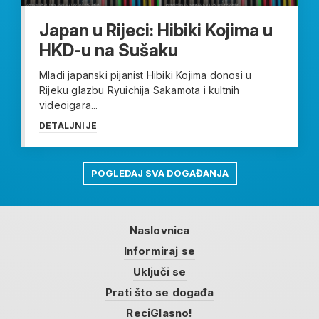
Japan u Rijeci: Hibiki Kojima u
HKD-u na Sušaku
Mladi japanski pijanist Hibiki Kojima donosi u
Rijeku glazbu Ryuichija Sakamota i kultnih
videoigara...
DETALJNIJE
POGLEDAJ SVA DOGAĐANJA
Naslovnica
Informiraj se
Uključi se
Prati što se događa
ReciGlasno!