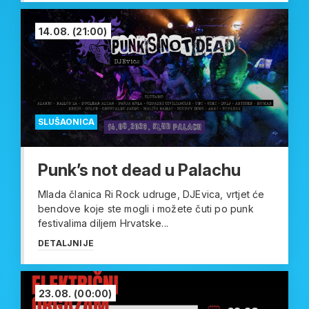
14.08.
(21:00)
SLUŠAONICA
Punk’s not dead u Palachu
Mlada članica Ri Rock udruge, DJEvica, vrtjet će
bendove koje ste mogli i možete čuti po punk
festivalima diljem Hrvatske...
DETALJNIJE
23.08.
(00:00)