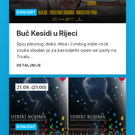
KONCERT
Buč Kesidi u Rijeci
Spoj plesnog disko ritma i čvrstog indie-rock
zvuka idealan je za kasnoljetni open-air party na
Trsatu....
DETALJNIJE
21.09.
(21:00)
KONCERT