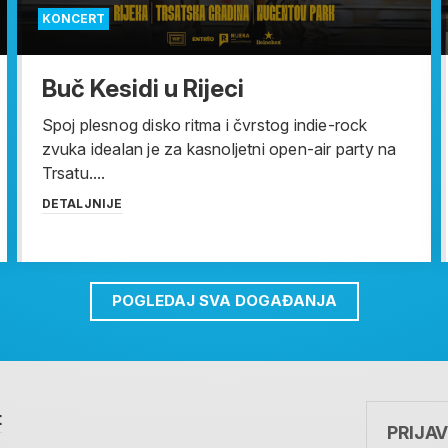
KONCERT
Buč Kesidi u Rijeci
Spoj plesnog disko ritma i čvrstog indie-rock
zvuka idealan je za kasnoljetni open-air party na
Trsatu....
DETALJNIJE
POGLEDAJ SVA DOGAĐANJA
t
PRIJA