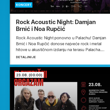
KONCERT
Rock Acoustic Night: Damjan
Brnić i Noa Rupčić
Rock Acoustic Night ponovno u Palachu! Damjan
Brnić i Noa Rupčić donose najveće rock i metal
hitove u akustičnom izdanju na terasu Palacha....
DETALJNIJE
23.08.
(00:00)