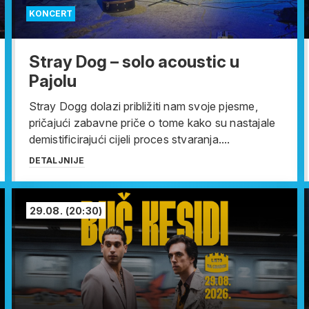
KONCERT
Stray Dog – solo acoustic u
Pajolu
Stray Dogg dolazi približiti nam svoje pjesme,
pričajući zabavne priče o tome kako su nastajale
demistificirajući cijeli proces stvaranja....
DETALJNIJE
29.08.
(20:30)