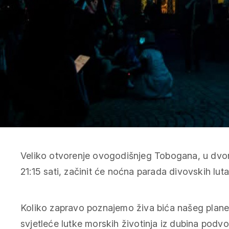
Veliko otvorenje ovogodišnjeg Tobogana, u dvoriš
21:15 sati, začinit će noćna parada divovskih lutak
Koliko zapravo poznajemo živa bića našeg planeta
svjetleće lutke morskih životinja iz dubina podv