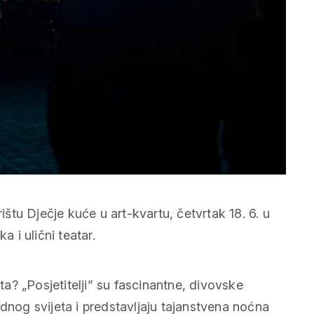
tu Dječje kuće u art-kvartu, četvrtak 18. 6. u
a i ulični teatar.
? „Posjetitelji” su fascinantne, divovske
odnog svijeta i predstavljaju tajanstvena noćna