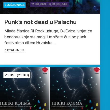
SLUŠAONICA
Punk’s not dead u Palachu
Mlada članica Ri Rock udruge, DJEvica, vrtjet će
bendove koje ste mogli i možete čuti po punk
festivalima diljem Hrvatske...
DETALJNIJE
21.09.
(21:00)