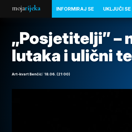
moja
rijeka
INFORMIRAJ SE
UKLJUČI SE
„Posjetitelji” 
lutaka i ulični t
Art-kvart Benčić
18.06. (21:00)