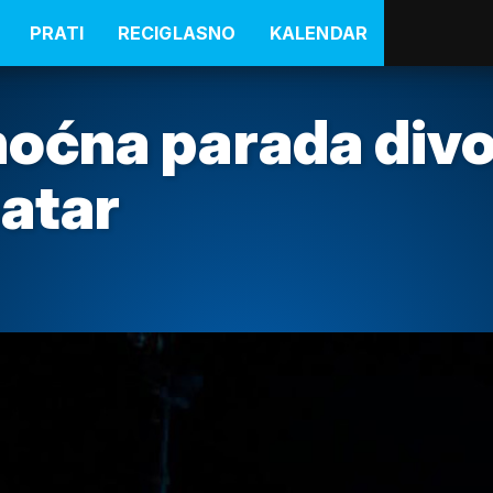
PRATI
RECIGLASNO
KALENDAR
– noćna parada div
eatar