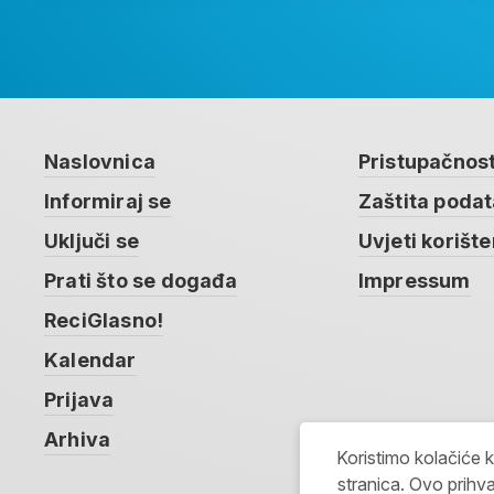
Naslovnica
Pristupačnos
Informiraj se
Zaštita poda
Uključi se
Uvjeti korište
Prati što se događa
Impressum
ReciGlasno!
Kalendar
Prijava
Arhiva
Koristimo kolačiće 
stranica. Ovo prihva