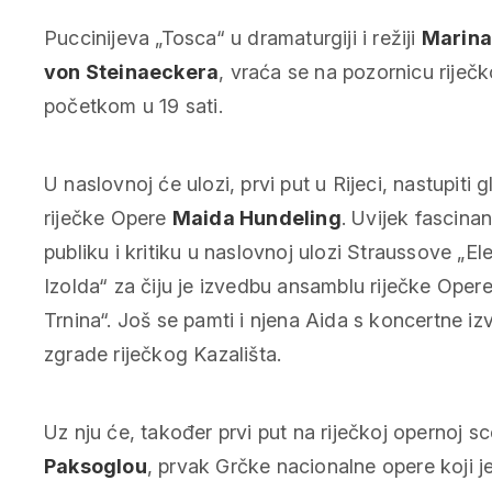
Puccinijeva „Tosca“ u dramaturgiji i režiji
Marina
von Steinaeckera
, vraća se na pozornicu riječk
početkom u 19 sati.
U naslovnoj će ulozi, prvi put u Rijeci, nastupit
riječke Opere
Maida Hundeling
. Uvijek fascinan
publiku i kritiku u naslovnoj ulozi Straussove „El
Izolda“ za čiju je izvedbu ansamblu riječke Oper
Trnina“. Još se pamti i njena Aida s koncertne
zgrade riječkog Kazališta.
Uz nju će, također prvi put na riječkoj opernoj 
Paksoglou
, prvak Grčke nacionalne opere koji je