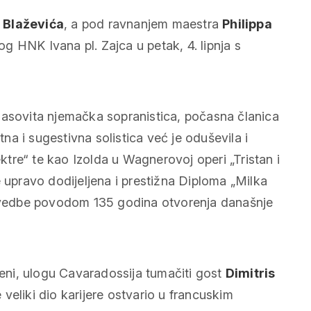
 Blaževića
, a pod ravnanjem maestra
Philippa
og HNK Ivana pl. Zajca u petak, 4. lipnja s
i glasovita njemačka sopranistica, počasna članica
tna i sugestivna solistica već je oduševila i
ektre“ te kao Izolda u Wagnerovoj operi „Tristan i
e upravo dodijeljena i prestižna Diploma „Milka
 izvedbe povodom 135 godina otvorenja današnje
sceni, ulogu Cavaradossija tumačiti gost
Dimitris
 veliki dio karijere ostvario u francuskim