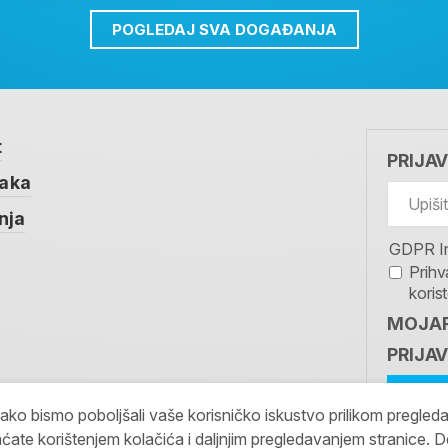
POGLEDAJ SVA DOGAĐANJA
t
PRIJA
taka
nja
GDPR I
Prihv
koris
MOJAR
PRIJAV
kako bismo poboljšali vaše korisničko iskustvo prilikom pregled
ćate korištenjem kolačića i daljnjim pregledavanjem stranice. D