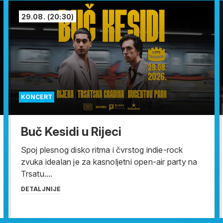
29.08.
(20:30)
KONCERT
Buč Kesidi u Rijeci
Spoj plesnog disko ritma i čvrstog indie-rock
zvuka idealan je za kasnoljetni open-air party na
Trsatu....
DETALJNIJE