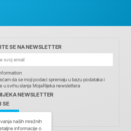
VITE SE NA NEWSLETTER
nformation
aćam da se moji podaci spremaju u bazu podataka i
te u svrhu slanja MojaRijeka newslettera
IJEKA NEWSLETTER
I SE
avanja naših mrežnih
etaljne informacije o