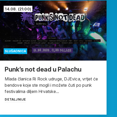
14.08.
(21:00)
SLUŠAONICA
Punk’s not dead u Palachu
Mlada članica Ri Rock udruge, DJEvica, vrtjet će
bendove koje ste mogli i možete čuti po punk
festivalima diljem Hrvatske...
DETALJNIJE