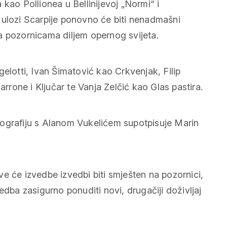
kao Pollionea u Bellinijevoj „Normi“ i
 ulozi Scarpije ponovno će biti nenadmašni
a pozornicama diljem opernog svijeta.
elotti, Ivan Šimatović kao Crkvenjak, Filip
arrone i Ključar te Vanja Zelčić kao Glas pastira.
nografiju s Alanom Vukelićem supotpisuje Marin
e će izvedbe izvedbi biti smješten na pozornici,
edba zasigurno ponuditi novi, drugačiji doživljaj