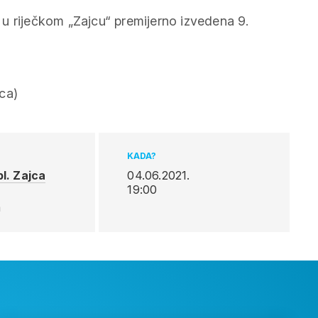
, u riječkom „Zajcu“ premijerno izvedena 9.
ca)
KADA?
l. Zajca
04.06.2021.
19:00
,
a