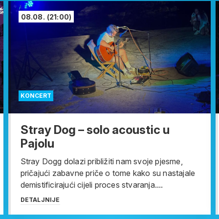
08.08.
(21:00)
KONCERT
Stray Dog – solo acoustic u
Pajolu
Stray Dogg dolazi približiti nam svoje pjesme,
pričajući zabavne priče o tome kako su nastajale
demistificirajući cijeli proces stvaranja....
DETALJNIJE