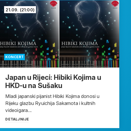
21.09.
(21:00)
KONCERT
Japan u Rijeci: Hibiki Kojima u
HKD-u na Sušaku
Mladi japanski pijanist Hibiki Kojima donosi u
Rijeku glazbu Ryuichija Sakamota i kultnih
videoigara...
DETALJNIJE