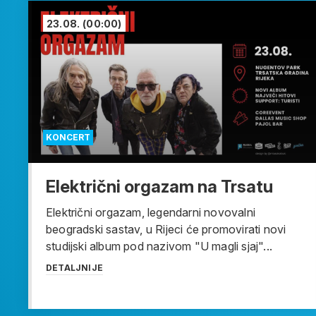
23.08.
(00:00)
KONCERT
Električni orgazam na Trsatu
Električni orgazam, legendarni novovalni
beogradski sastav, u Rijeci će promovirati novi
studijski album pod nazivom "U magli sjaj"...
DETALJNIJE