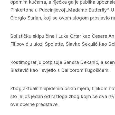
opernim kućama, a riječka ga je publika upoznala 
Pinkertona u Puccinijevoj „Madame Butterfly“. U
Giorgio Surian, koji se ovom ulogom proslavio n
Solističku ekipu čine i Luka Ortar kao Cesare Ang
Filipović u ulozi Spolette, Slavko Sekulić kao Sci
Kostimografiju potpisuje Sandra Dekanić, a sce
Blažević kao i svjetlo s Daliborom Fugošićem.
Zbog aktualnih epidemioloških mjera, tijekom nov
što je još jedan od razloga zbog kojih će ova izv
ove operne predstave.