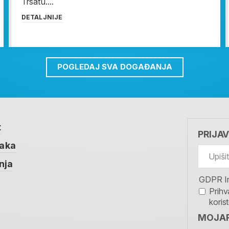
Trsatu....
DETALJNIJE
POGLEDAJ SVA DOGAĐANJA
t
PRIJA
taka
nja
GDPR I
Prihv
koris
MOJAR