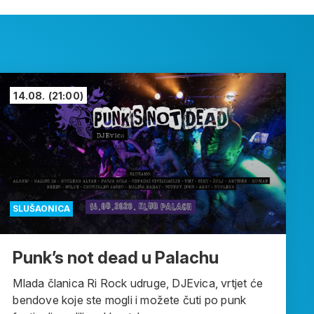
14.08.
(21:00)
SLUŠAONICA
Punk’s not dead u Palachu
Mlada članica Ri Rock udruge, DJEvica, vrtjet će
bendove koje ste mogli i možete čuti po punk