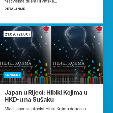
festivalima diljem Hrvatske...
DETALJNIJE
21.09.
(21:00)
KONCERT
Japan u Rijeci: Hibiki Kojima u
HKD-u na Sušaku
Mladi japanski pijanist Hibiki Kojima donosi u