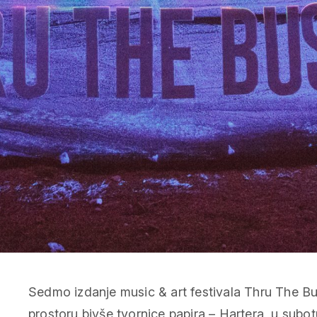
Sedmo izdanje music & art festivala Thru The Bu
prostoru bivše tvornice papira – Hartera, u sub