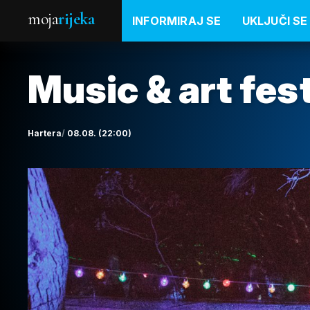
moja
rijeka
INFORMIRAJ SE
UKLJUČI SE
Music & art fes
Hartera
08.08. (22:00)