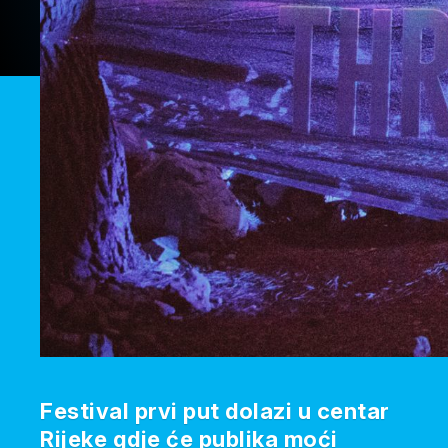
Festival prvi put dolazi u centar
Rijeke gdje će publika moći