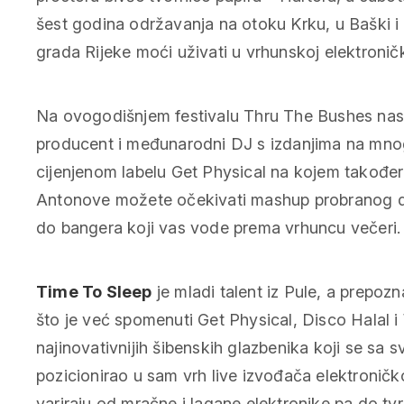
šest godina održavanja na otoku Krku, u Baški i 
grada Rijeke moći uživati u vrhunskoj elektronič
Na ovogodišnjem festivalu Thru The Bushes nas
producent i međunarodni DJ s izdanjima na mnog
cijenjenom labelu Get Physical na kojem također
Antonove možete očekivati mashup probranog de
do bangera koji vas vode prema vrhuncu večeri.
Time To Sleep
je mladi talent iz Pule, a prepo
što je već spomenuti Get Physical, Disco Halal 
najinovativnijih šibenskih glazbenika koji se sa
pozicionirao u sam vrh live izvođača elektroničk
variraju od mračne i lagane elektronike pa do 