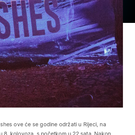
shes ove će se godine održati u Rijeci, na
otu 8. kolovoza, s početkom u 22 sata. Nakon