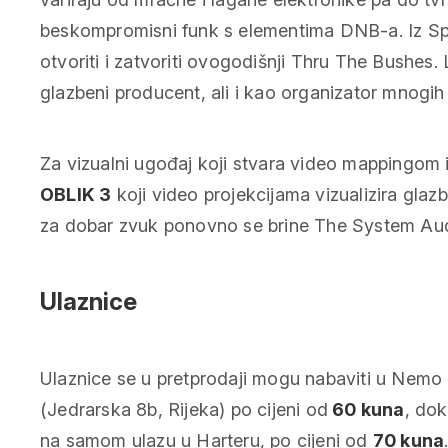
beskompromisni funk s elementima DNB-a. Iz Spl
otvoriti i zatvoriti ovogodišnji Thru The Bushes.
glazbeni producent, ali i kao organizator mnogih
Za vizualni ugođaj koji stvara video mappingom 
OBLIK 3
koji video projekcijama vizualizira gla
za dobar zvuk ponovno se brine The System Aud
Ulaznice
Ulaznice se u pretprodaji mogu nabaviti u Nemo P
(Jedrarska 8b, Rijeka) po cijeni od
60 kuna
, dok
na samom ulazu u Harteru, po cijeni od
70 kuna