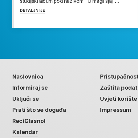
studijski album pod nazivom "U magli sjaj"...
DETALJNIJE
Naslovnica
Pristupačnos
Informiraj se
Zaštita poda
Uključi se
Uvjeti korište
Prati što se događa
Impressum
ReciGlasno!
Kalendar