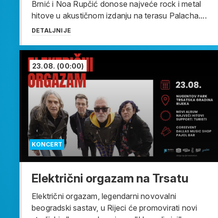
Brnić i Noa Rupčić donose najveće rock i metal
hitove u akustičnom izdanju na terasu Palacha....
DETALJNIJE
23.08.
(00:00)
KONCERT
Električni orgazam na Trsatu
Električni orgazam, legendarni novovalni
beogradski sastav, u Rijeci će promovirati novi