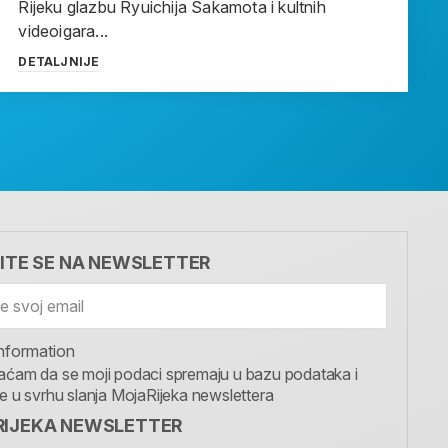
Rijeku glazbu Ryuichija Sakamota i kultnih
videoigara...
DETALJNIJE
VITE SE NA NEWSLETTER
nformation
aćam da se moji podaci spremaju u bazu podataka i
te u svrhu slanja MojaRijeka newslettera
IJEKA NEWSLETTER