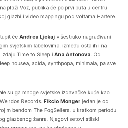
na plaži Voz, publika će po prvi puta u centru
koj glazbi i video mappingu pod voltama Hartere.
tupit će
Andrea Ljekaj
višestruko nagrađivani
im svjetskim labelovima, između ostalih i na
 izdaju Time to Sleep i
Ana Antonova
. Od
ep housea, acida, synthpopa, minimala, pa sve
znale su ga mnoge svjetske izdavačke kuće kao
i Weirdos Records.
Fikcio Monger
jedan je od
 svojim bendom The FogSellers, u kratkom periodu
og glazbenog žanra. Njegovi setovi stilski
tvrdog organskog zvuka obojanog u