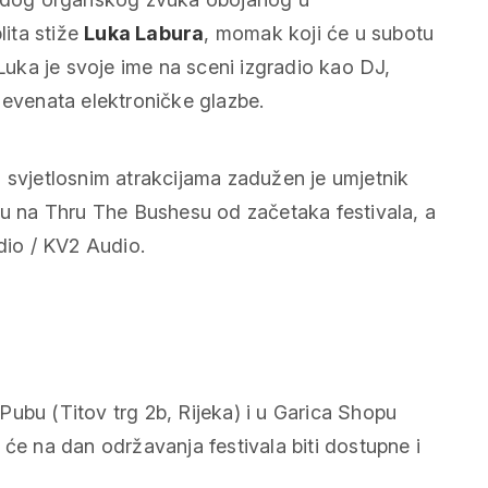
ita stiže
Luka Labura
, momak koji će u subotu
 Luka je svoje ime na sceni izgradio kao DJ,
 evenata elektroničke glazbe.
i svjetlosnim atrakcijama zadužen je umjetnik
zbu na Thru The Bushesu od začetaka festivala, a
io / KV2 Audio.
ubu (Titov trg 2b, Rijeka) i u Garica Shopu
 će na dan održavanja festivala biti dostupne i
.