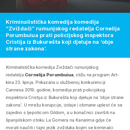
Kriminalistička komedija komedija
“Zviždači” rumunjskog redatelja Cornelija
Porumbuiua prati policijskog inspektora
Cristija iz Bukurešta koji djeluje na ‘obje
strane zakona’.
Kriminalistička komedija Z
viždači
rumunjskog
redatelja
Cornelija Porumbuiua
, stižu na program Art-
kina 23. lipnja. Prikazana u službenoj konkurenciji
Cannesa 2019. godine, komedija prati policijskog
inspektora Cristija iz Bukurešta koji djeluje na ‘obje strane
zakona’. U mrežu korupcije, izdaje i obmane uplest će se
zajedno s ljepoticom Gildom, a u konačnici završiti na
španjolskom otoku La Gomera na Kanarima gdje će
morati naučiti i tajni jezik zvižduka kojim se kriminalci