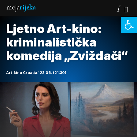
moja
rijeka
Open 
Ljetno Art-kino:
kriminalistička
komedija „Zviždači“
Art-kino Croatia
23.06. (21:30)