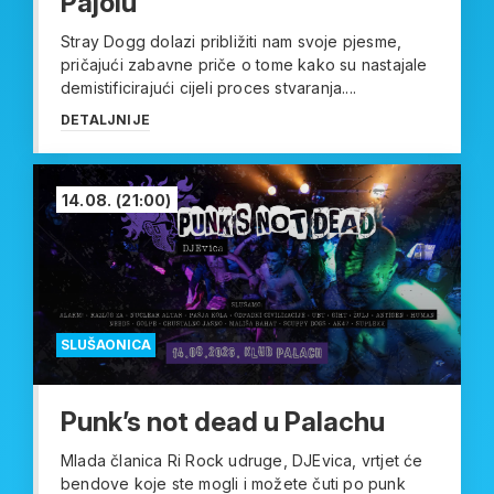
Pajolu
Stray Dogg dolazi približiti nam svoje pjesme,
pričajući zabavne priče o tome kako su nastajale
demistificirajući cijeli proces stvaranja....
DETALJNIJE
14.08.
(21:00)
SLUŠAONICA
Punk’s not dead u Palachu
Mlada članica Ri Rock udruge, DJEvica, vrtjet će
bendove koje ste mogli i možete čuti po punk