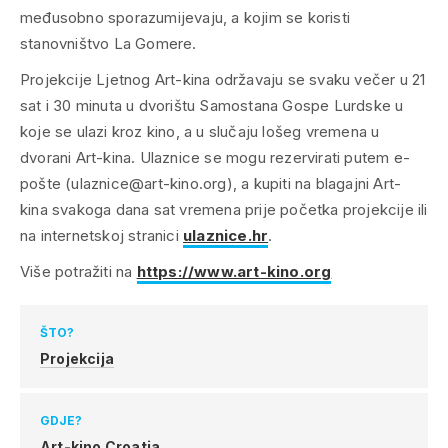
međusobno sporazumijevaju, a kojim se koristi
stanovništvo La Gomere.
Projekcije Ljetnog Art-kina održavaju se svaku večer u 21
sat i 30 minuta u dvorištu Samostana Gospe Lurdske u
koje se ulazi kroz kino, a u slučaju lošeg vremena u
dvorani Art-kina. Ulaznice se mogu rezervirati putem e-
pošte (ulaznice@art-kino.org), a kupiti na blagajni Art-
kina svakoga dana sat vremena prije početka projekcije ili
na internetskoj stranici
ulaznice.hr
.
Više potražiti na
https://www.art-kino.org
ŠTO?
Projekcija
GDJE?
Art-kino Croatia