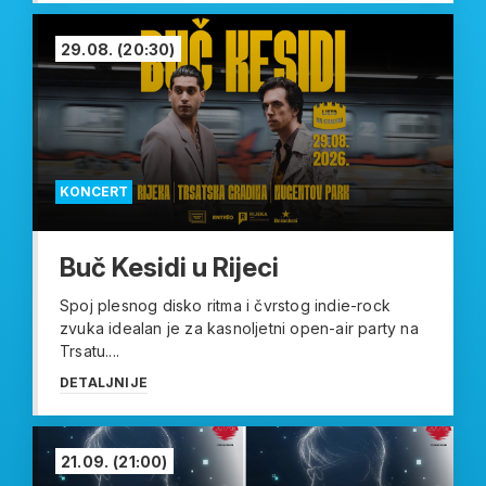
29.08.
(20:30)
KONCERT
Buč Kesidi u Rijeci
Spoj plesnog disko ritma i čvrstog indie-rock
zvuka idealan je za kasnoljetni open-air party na
Trsatu....
DETALJNIJE
21.09.
(21:00)