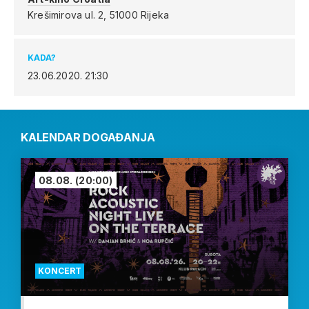
Krešimirova ul. 2,
51000 Rijeka
KADA?
23.06.2020.
21:30
KALENDAR DOGAĐANJA
08.08.
(20:00)
KONCERT