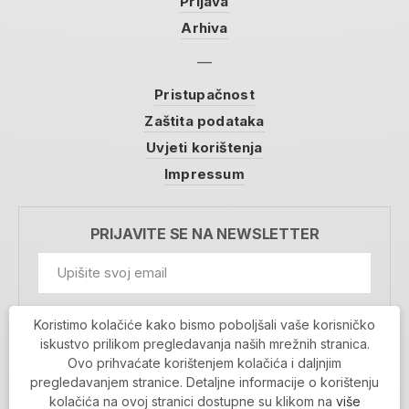
Prijava
Arhiva
Pristupačnost
Zaštita podataka
Uvjeti korištenja
Impressum
PRIJAVITE SE NA NEWSLETTER
GDPR Information
Koristimo kolačiće kako bismo poboljšali vaše korisničko
Prihvaćam da se moji podaci spremaju u bazu
iskustvo prilikom pregledavanja naših mrežnih stranica.
podataka i koriste u svrhu slanja MojaRijeka
Ovo prihvaćate korištenjem kolačića i daljnjim
newslettera
pregledavanjem stranice. Detaljne informacije o korištenju
MOJARIJEKA NEWSLETTER
kolačića na ovoj stranici dostupne su klikom na
više