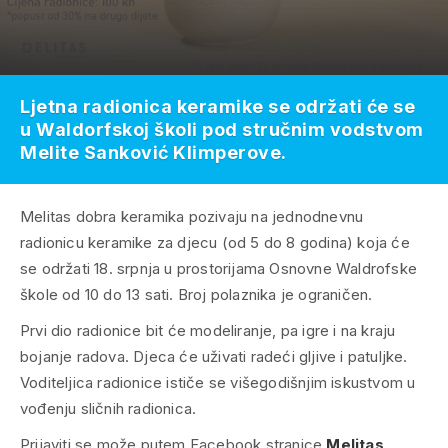
Ljetna radionica keramike se održati će se
u Waldorfskoj školi pod stručnim vodstvom
Melite Sanković Klimperove.
Melitas dobra keramika pozivaju na jednodnevnu
radionicu keramike za djecu (od 5 do 8 godina) koja će
se održati 18. srpnja u prostorijama Osnovne Waldrofske
škole od 10 do 13 sati. Broj polaznika je ograničen.
Prvi dio radionice bit će modeliranje, pa igre i na kraju
bojanje radova. Djeca će uživati radeći gljive i patuljke.
Voditeljica radionice ističe se višegodišnjim iskustvom u
vođenju sličnih radionica.
Prijaviti se može putem Facebook stranice
Melitas