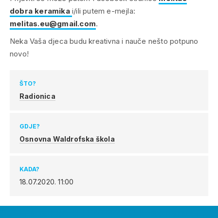
dobra keramika
i/ili putem e-mejla:
melitas.eu@gmail.com
.
Neka Vaša djeca budu kreativna i nauče nešto potpuno
novo!
ŠTO?
Radionica
GDJE?
Osnovna Waldrofska škola
KADA?
18.07.2020.
11:00