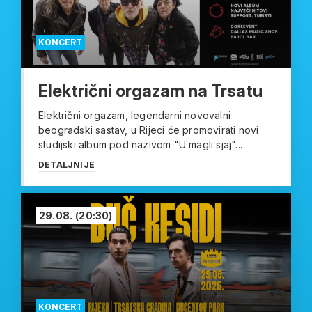
KONCERT
Električni orgazam na Trsatu
Električni orgazam, legendarni novovalni
beogradski sastav, u Rijeci će promovirati novi
studijski album pod nazivom "U magli sjaj"...
DETALJNIJE
29.08.
(20:30)
KONCERT