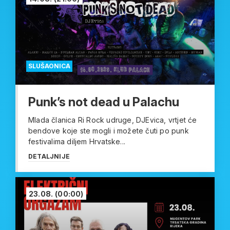
SLUŠAONICA
Punk’s not dead u Palachu
Mlada članica Ri Rock udruge, DJEvica, vrtjet će
bendove koje ste mogli i možete čuti po punk
festivalima diljem Hrvatske...
DETALJNIJE
23.08.
(00:00)