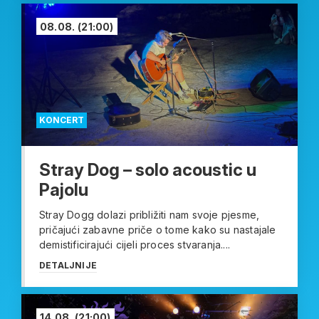
08.08.
(21:00)
KONCERT
Stray Dog – solo acoustic u
Pajolu
Stray Dogg dolazi približiti nam svoje pjesme,
pričajući zabavne priče o tome kako su nastajale
demistificirajući cijeli proces stvaranja....
DETALJNIJE
14.08.
(21:00)