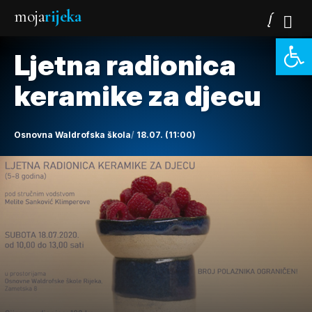
moja
rijeka
Open 
Ljetna radionica
keramike za djecu
Osnovna Waldrofska škola
18.07. (11:00)