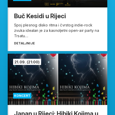
Buč Kesidi u Rijeci
Spoj plesnog disko ritma i čvrstog indie-rock
zvuka idealan je za kasnoljetni open-air party na
Trsatu....
DETALJNIJE
21.09.
(21:00)
KONCERT
Japan u Rijeci: Hibiki Kojima u