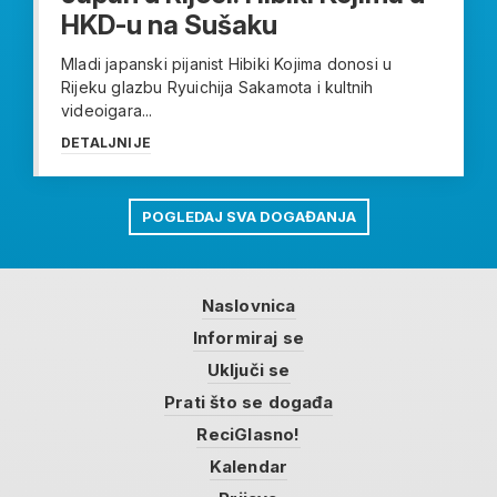
HKD-u na Sušaku
Mladi japanski pijanist Hibiki Kojima donosi u
Rijeku glazbu Ryuichija Sakamota i kultnih
videoigara...
DETALJNIJE
POGLEDAJ SVA DOGAĐANJA
Naslovnica
Informiraj se
Uključi se
Prati što se događa
ReciGlasno!
Kalendar