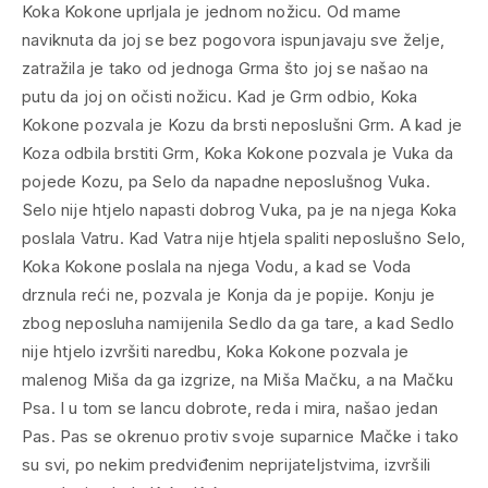
Koka Kokone uprljala je jednom nožicu. Od mame
naviknuta da joj se bez pogovora ispunjavaju sve želje,
zatražila je tako od jednoga Grma što joj se našao na
putu da joj on očisti nožicu. Kad je Grm odbio, Koka
Kokone pozvala je Kozu da brsti neposlušni Grm. A kad je
Koza odbila brstiti Grm, Koka Kokone pozvala je Vuka da
pojede Kozu, pa Selo da napadne neposlušnog Vuka.
Selo nije htjelo napasti dobrog Vuka, pa je na njega Koka
poslala Vatru. Kad Vatra nije htjela spaliti neposlušno Selo,
Koka Kokone poslala na njega Vodu, a kad se Voda
drznula reći ne, pozvala je Konja da je popije. Konju je
zbog neposluha namijenila Sedlo da ga tare, a kad Sedlo
nije htjelo izvršiti naredbu, Koka Kokone pozvala je
malenog Miša da ga izgrize, na Miša Mačku, a na Mačku
Psa. I u tom se lancu dobrote, reda i mira, našao jedan
Pas. Pas se okrenuo protiv svoje suparnice Mačke i tako
su svi, po nekim predviđenim neprijateljstvima, izvršili