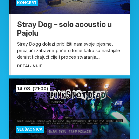
KONCERT
Stray Dog – solo acoustic u
Pajolu
Stray Dogg dolazi približiti nam svoje pjesme,
pričajući zabavne priče o tome kako su nastajale
demistificirajući cijeli proces stvaranja....
DETALJNIJE
14.08.
(21:00)
SLUŠAONICA