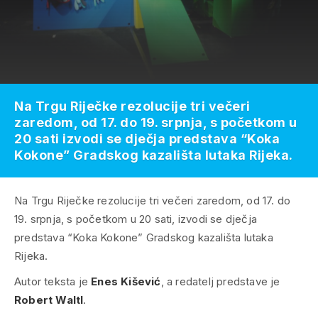
Na Trgu Riječke rezolucije tri večeri
zaredom, od 17. do 19. srpnja, s početkom u
20 sati izvodi se dječja predstava “Koka
Kokone” Gradskog kazališta lutaka Rijeka.
Na Trgu Riječke rezolucije tri večeri zaredom, od 17. do
19. srpnja, s početkom u 20 sati, izvodi se dječja
predstava “Koka Kokone” Gradskog kazališta lutaka
Rijeka.
Autor teksta je
Enes Kišević
, a redatelj predstave je
Robert Waltl
.