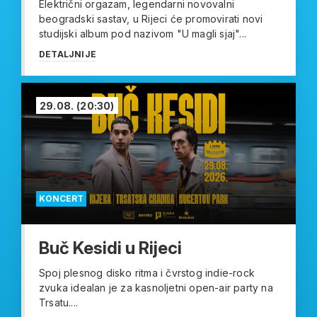
Električni orgazam, legendarni novovalni
beogradski sastav, u Rijeci će promovirati novi
studijski album pod nazivom "U magli sjaj"...
DETALJNIJE
29.08.
(20:30)
KONCERT
Buč Kesidi u Rijeci
Spoj plesnog disko ritma i čvrstog indie-rock
zvuka idealan je za kasnoljetni open-air party na
Trsatu....