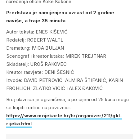
naređenja ohole Koke Kokone.
Predstava je namijenjena uzrast od 2 godine
naviše, a traje 35 minuta
.
Autor teksta:
ENES KIŠEVIĆ
Redatelj:
ROBERT WALTL
Dramaturg:
IVICA BULJAN
Scenograf i kreator lutaka:
MIREK TREJTNAR
Skladatelj:
UROŠ RAKOVEC
Kreator rasvjete:
DENI ŠESNIĆ
Izvode:
DAVID PETROVIĆ, ALMIRA ŠTIFANIĆ, KARIN
FRÖHLICH, ZLATKO VICIĆ i ALEX ĐAKOVIĆ
Broj ulaznica je ograničena, a po cijeni od 25 kuna mogu
se kupiti i online na poveznici:
https://www.mojekarte.hr/hr/organizer/211/gkl-
rijeka.html