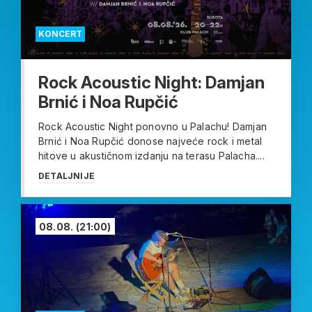
KONCERT
Rock Acoustic Night: Damjan
Brnić i Noa Rupčić
Rock Acoustic Night ponovno u Palachu! Damjan
Brnić i Noa Rupčić donose najveće rock i metal
hitove u akustičnom izdanju na terasu Palacha....
DETALJNIJE
08.08.
(21:00)