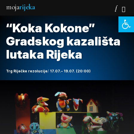
moja
rijeka
Open 
“Koka Kokone”
Gradskog kazališta
lutaka Rijeka
Trg Riječke rezolucije
17.07.– 19.07. (20:00)