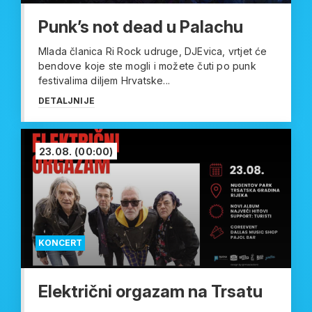
Punk’s not dead u Palachu
Mlada članica Ri Rock udruge, DJEvica, vrtjet će
bendove koje ste mogli i možete čuti po punk
festivalima diljem Hrvatske...
DETALJNIJE
23.08.
(00:00)
KONCERT
Električni orgazam na Trsatu