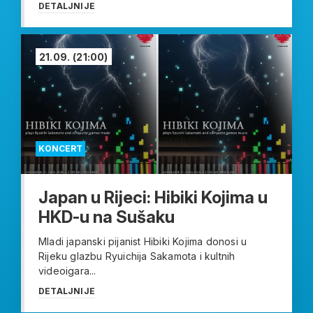
DETALJNIJE
21.09.
(21:00)
KONCERT
Japan u Rijeci: Hibiki Kojima u
HKD-u na Sušaku
Mladi japanski pijanist Hibiki Kojima donosi u
Rijeku glazbu Ryuichija Sakamota i kultnih
videoigara...
DETALJNIJE