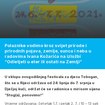
Polaznike vodimo kroz svijet prirode i
prirodnih pojava, zemlje, sunca i neba u
radovima Ivana Kožarića na izložbi
“Odletjeti u eter ili ostati na Zemlji”
U sklopu ovogodišnjeg festivala za djecu Tobogan,
što se u Rijeci održava od 24. lipnja do 7. srpnja u
Dječjoj kući, održat će
se r
adionica s mirisom sijena
“
Stog(a), ponovimo!”
Vrijeme održavanja: četvrtak 1.7. i petak 2. 7. / 10 – 13 sati