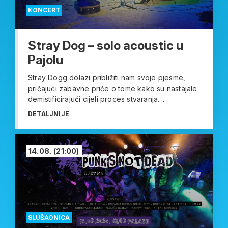
KONCERT
Stray Dog – solo acoustic u
Pajolu
Stray Dogg dolazi približiti nam svoje pjesme,
pričajući zabavne priče o tome kako su nastajale
demistificirajući cijeli proces stvaranja....
DETALJNIJE
14.08.
(21:00)
SLUŠAONICA