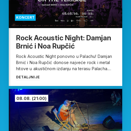
KONCERT
Rock Acoustic Night: Damjan
Brnić i Noa Rupčić
Rock Acoustic Night ponovno u Palachu! Damjan
Brnić i Noa Rupčić donose najveće rock i metal
hitove u akustičnom izdanju na terasu Palacha....
DETALJNIJE
08.08.
(21:00)