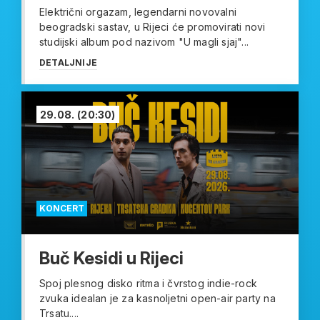
Električni orgazam, legendarni novovalni
beogradski sastav, u Rijeci će promovirati novi
studijski album pod nazivom "U magli sjaj"...
DETALJNIJE
29.08.
(20:30)
KONCERT
Buč Kesidi u Rijeci
Spoj plesnog disko ritma i čvrstog indie-rock
zvuka idealan je za kasnoljetni open-air party na
Trsatu....