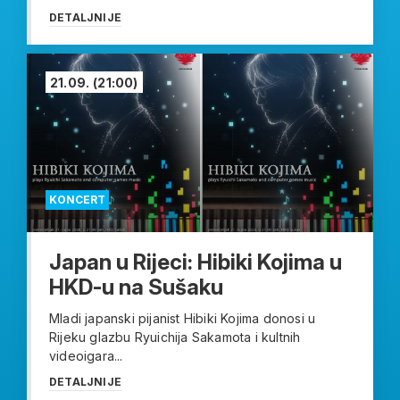
DETALJNIJE
21.09.
(21:00)
KONCERT
Japan u Rijeci: Hibiki Kojima u
HKD-u na Sušaku
Mladi japanski pijanist Hibiki Kojima donosi u
Rijeku glazbu Ryuichija Sakamota i kultnih
videoigara...
DETALJNIJE