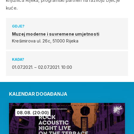
knjižnica Rijeka, programski partneri na razvoju Dječje
kuće.
GDJE?
Muzej moderne i suvremene umjetnosti
Krešimirova ul. 26c,
51000 Rijeka
KADA?
01.07.2021. – 02.07.2021.
10:00
KALENDAR DOGAĐANJA
08.08.
(20:00)