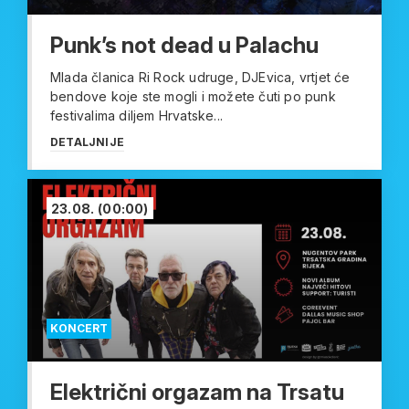
Punk’s not dead u Palachu
Mlada članica Ri Rock udruge, DJEvica, vrtjet će
bendove koje ste mogli i možete čuti po punk
festivalima diljem Hrvatske...
DETALJNIJE
23.08.
(00:00)
KONCERT
Električni orgazam na Trsatu