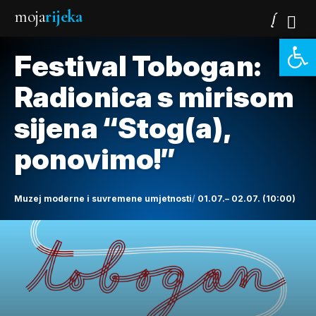
moja
rijeka
Open 
Festival Tobogan:
Radionica s mirisom
sijena “Stog(a),
ponovimo!”
Muzej moderne i suvremene umjetnosti
01.07.– 02.07. (10:00)