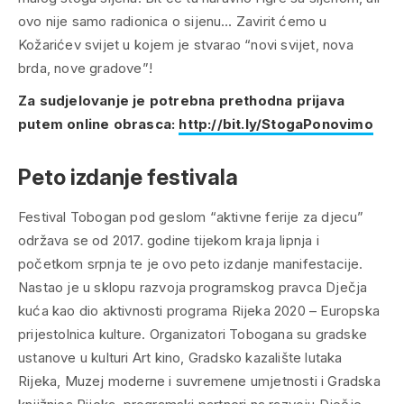
ovo nije samo radionica o sijenu… Zavirit ćemo u
Kožarićev svijet u kojem je stvarao “novi svijet, nova
brda, nove gradove”!
Za sudjelovanje je potrebna prethodna prijava
putem online obrasca:
http://bit.ly/StogaPonovimo
Peto izdanje festivala
Festival Tobogan pod geslom “aktivne ferije za djecu”
održava se od 2017. godine tijekom kraja lipnja i
početkom srpnja te je ovo peto izdanje manifestacije.
Nastao je u sklopu razvoja programskog pravca Dječja
kuća kao dio aktivnosti programa Rijeka 2020 – Europska
prijestolnica kulture. Organizatori Tobogana su gradske
ustanove u kulturi Art kino, Gradsko kazalište lutaka
Rijeka, Muzej moderne i suvremene umjetnosti i Gradska