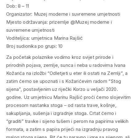
Dob: 8 – 11
Organizator: Muzej moderne i suvremene umjetnosti
Mjesto održavanja: prizemlje @Muzej moderne i
suvremene umjetnosti
Voditeljica: umjetnica Marina Rajšić
Broj sudionika po grupi: 10
Za početak polaznike vodimo kroz svijet prirode i
prirodnih pojava, zemlje, sunca i neba u radovima Ivana
Kožarića na izložbi “Odletjeti u eter ili ostati na Zemlji”, a
zatim ćemo se upoznati i s Kožarićevim radom “Stog
sijena”, postavljenim uz riječki Korzo u veljači 2020.
godine. Uz umjetnicu Marinu Rajšić proći ćemo slojevitim
procesom nastanka stoga – od rasta trave, košnje,
sakupljanja, sušenja i izgradnje stoga. Crtat ćemo i
“graditi” travke i sijeno tušem i perom na papirima velikih
formata, a zatim s papira prijeći na izgradnju pravog
malog stoga sijena. Bit će tu naravno i igre sa sijenom, ali