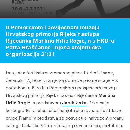
U Pomorskom i povijesnom muzeju
Hrvatskog primorja Rijeka nastupa
Riječanka Martina Hrlić Rogić, a u HKD-u
Petra Hrašćanec i njena umjetnička
organizacija 21:21
Drugi dan festivala suvremenog plesa Port of Dance,
četvrtak 1.7., rezerviran je za domaće plesne snage – s
početkom u 19 sati u Pomorskom i povijesnom muzeju
Hrvatskog primorja Rijeka nastupa Riječanka
Martina
Hrlić Rogić
s predstavom
Jezik kože
. Martina je
koreografkinja, plesačica i umjetnička ravnateljica Plesne
grupe Flame, a predstava se posvećuje najvećem organu
našega tijela i koži kao značajnoj i sveprisutnoj metafori u