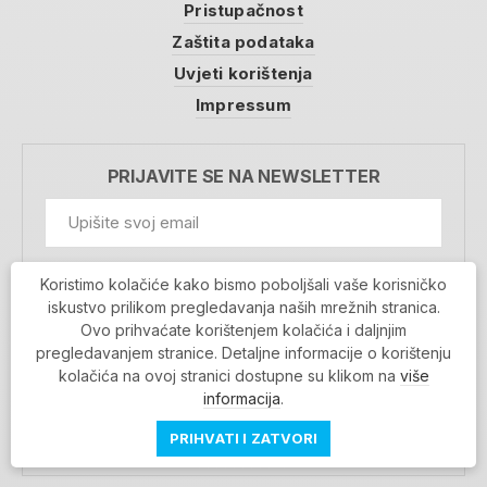
Pristupačnost
Zaštita podataka
Uvjeti korištenja
Impressum
PRIJAVITE SE NA NEWSLETTER
GDPR Information
Koristimo kolačiće kako bismo poboljšali vaše korisničko
Prihvaćam da se moji podaci spremaju u bazu
iskustvo prilikom pregledavanja naših mrežnih stranica.
podataka i koriste u svrhu slanja MojaRijeka
Ovo prihvaćate korištenjem kolačića i daljnjim
newslettera
pregledavanjem stranice. Detaljne informacije o korištenju
MOJARIJEKA NEWSLETTER
kolačića na ovoj stranici dostupne su klikom na
više
PRIJAVI SE
informacija
.
PRIHVATI I ZATVORI