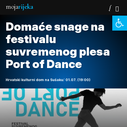
moja
rijeka
Open 
Domaće snage na
festivalu
suvremenog plesa
Port of Dance
Hrvatski kulturni dom na Sušaku
01.07. (19:00)