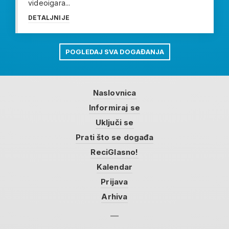
videoigara...
DETALJNIJE
POGLEDAJ SVA DOGAĐANJA
Naslovnica
Informiraj se
Uključi se
Prati što se događa
ReciGlasno!
Kalendar
Prijava
Arhiva