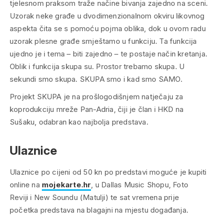
tjelesnom praksom traže načine bivanja zajedno na sceni.
Uzorak neke građe u dvodimenzionalnom okviru likovnog
aspekta čita se s pomoću pojma oblika, dok u ovom radu
uzorak plesne građe smještamo u funkciju. Ta funkcija
ujedno je i tema – biti zajedno – te postaje način kretanja.
Oblik i funkcija skupa su. Prostor trebamo skupa. U
sekundi smo skupa. SKUPA smo i kad smo SAMO.
Projekt
SKUPA
je na prošlogodišnjem natječaju za
koprodukciju mreže Pan-Adria, čiji je član i HKD na
Sušaku, odabran kao najbolja predstava.
Ulaznice
Ulaznice po cijeni od 50 kn po predstavi moguće je kupiti
online na
mojekarte.hr
, u Dallas Music Shopu, Foto
Reviji i New Soundu (Matulji) te sat vremena prije
početka predstava na blagajni na mjestu događanja.