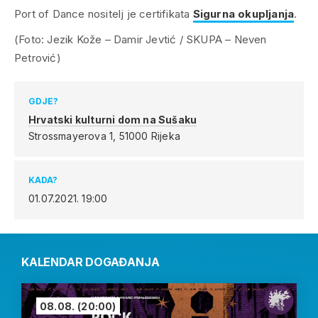
Port of Dance nositelj je certifikata
Sigurna okupljanja
.
(Foto: Jezik Kože – Damir Jevtić / SKUPA – Neven
Petrović)
GDJE?
Hrvatski kulturni dom na Sušaku
Strossmayerova 1,
51000 Rijeka
KADA?
01.07.2021.
19:00
KALENDAR DOGAĐANJA
08.08.
(20:00)