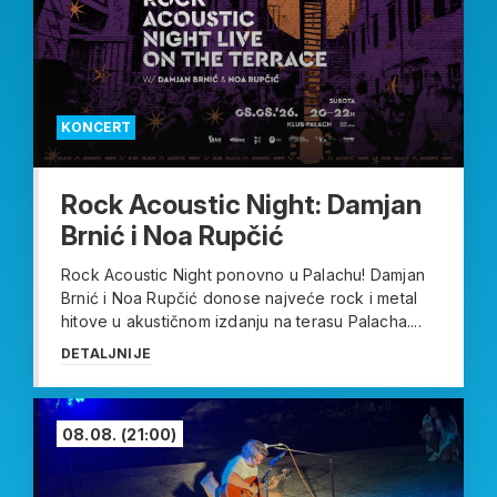
KONCERT
Rock Acoustic Night: Damjan
Brnić i Noa Rupčić
Rock Acoustic Night ponovno u Palachu! Damjan
Brnić i Noa Rupčić donose najveće rock i metal
hitove u akustičnom izdanju na terasu Palacha....
DETALJNIJE
08.08.
(21:00)