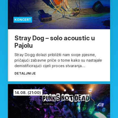
KONCERT
Stray Dog – solo acoustic u
Pajolu
Stray Dogg dolazi približiti nam svoje pjesme,
pričajući zabavne priče o tome kako su nastajale
demistificirajući cijeli proces stvaranja....
DETALJNIJE
14.08.
(21:00)