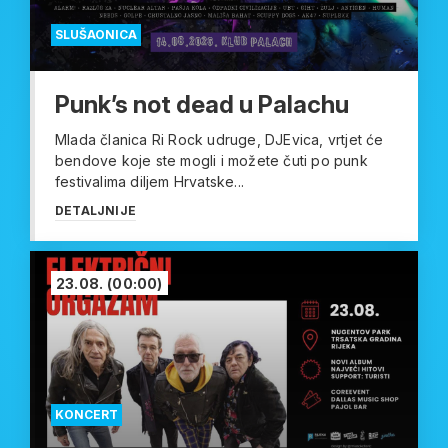
SLUŠAONICA
Punk’s not dead u Palachu
Mlada članica Ri Rock udruge, DJEvica, vrtjet će
bendove koje ste mogli i možete čuti po punk
festivalima diljem Hrvatske...
DETALJNIJE
23.08.
(00:00)
KONCERT