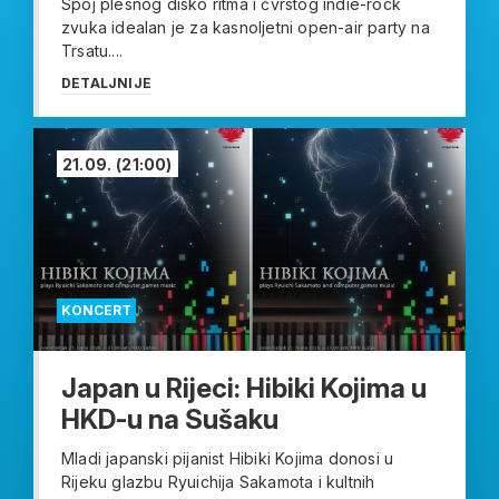
Spoj plesnog disko ritma i čvrstog indie-rock
zvuka idealan je za kasnoljetni open-air party na
Trsatu....
DETALJNIJE
21.09.
(21:00)
KONCERT
Japan u Rijeci: Hibiki Kojima u
HKD-u na Sušaku
Mladi japanski pijanist Hibiki Kojima donosi u
Rijeku glazbu Ryuichija Sakamota i kultnih