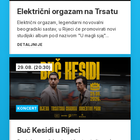
Električni orgazam na Trsatu
Električni orgazam, legendarni novovalni
beogradski sastav, u Rijeci će promovirati novi
studijski album pod nazivom "U magli sjaj"...
DETALJNIJE
29.08.
(20:30)
KONCERT
Buč Kesidi u Rijeci