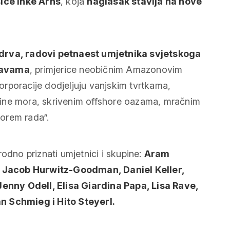
ice Inke Arns
, koja
naglasak stavlja na nove
drva, radovi petnaest umjetnika svjetskoga
ojavama
, primjerice neobičnim Amazonovim
rporacije dodjeljuju vanjskim tvrtkama,
ine mora, skrivenim
offshore
oazama, mračnim
orem rada“.
odno priznati umjetnici i skupine:
Aram
 Jacob Hurwitz-Goodman, Daniel Keller,
nny Odell, Elisa Giardina Papa, Lisa Rave,
n Schmieg i Hito Steyerl.