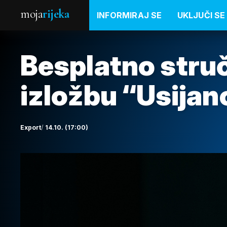
moja
rijeka
INFORMIRAJ SE
UKLJUČI SE
Besplatno stru
izložbu “Usijan
Export
14.10. (17:00)