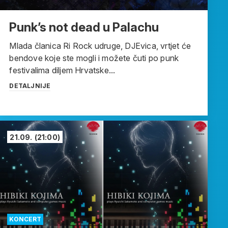
Punk’s not dead u Palachu
Mlada članica Ri Rock udruge, DJEvica, vrtjet će
bendove koje ste mogli i možete čuti po punk
festivalima diljem Hrvatske...
DETALJNIJE
21.09.
(21:00)
KONCERT