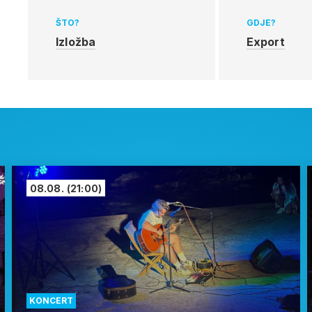
ŠTO?
GDJE?
Izložba
Export
08.08.
(21:00)
KONCERT