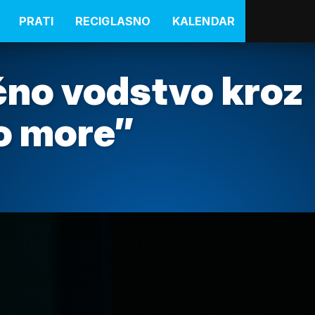
PRATI
RECIGLASNO
KALENDAR
čno vodstvo kroz
o more”