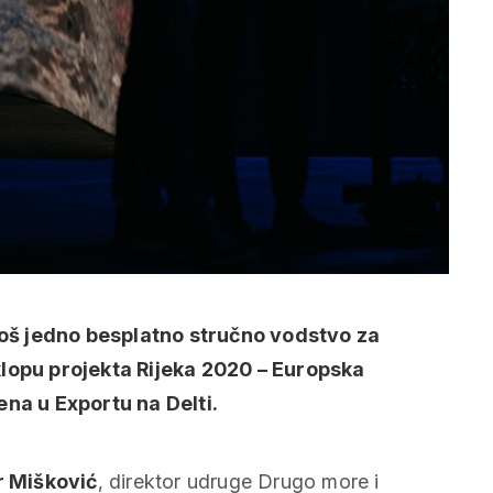
e još jedno besplatno stručno vodstvo za
sklopu projekta Rijeka 2020 – Europska
jena u Exportu na Delti.
r Mišković
, direktor udruge Drugo more i