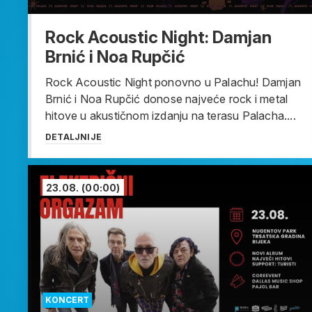
Rock Acoustic Night: Damjan
Brnić i Noa Rupčić
Rock Acoustic Night ponovno u Palachu! Damjan
Brnić i Noa Rupčić donose najveće rock i metal
hitove u akustičnom izdanju na terasu Palacha....
DETALJNIJE
23.08.
(00:00)
KONCERT