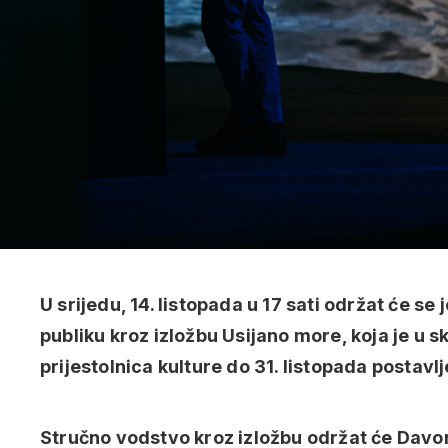
U srijedu, 14. listopada u 17 sati održat će s
publiku kroz izložbu Usijano more, koja je u 
prijestolnica kulture do 31. listopada postavl
Stručno vodstvo kroz izložbu održat će Davo