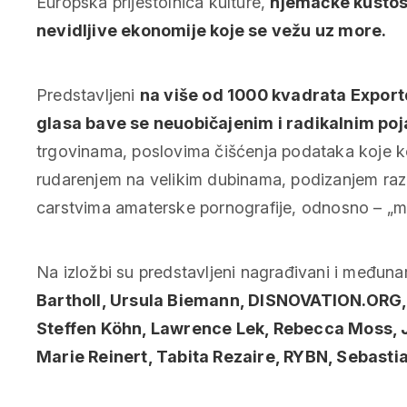
Europska prijestolnica kulture,
njemačke kustos
nevidljive ekonomije koje se vežu uz more.
Predstavljeni
na više od 1000 kvadrata Export
glasa bave se neuobičajenim i radikalnim p
trgovinama, poslovima čišćenja podataka koje ko
rudarenjem na velikim dubinama, podizanjem raz
carstvima amaterske pornografije, odnosno – „m
Na izložbi su predstavljeni nagrađivani i međunar
Bartholl, Ursula Biemann, DISNOVATION.ORG,
Steffen Köhn, Lawrence Lek, Rebecca Moss, Je
Marie Reinert, Tabita Rezaire, RYBN, Sebastia