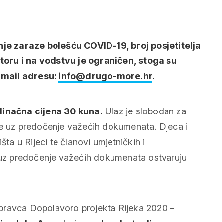
e zaraze bolešću COVID-19, broj posjetitelja
toru i na vodstvu je ograničen, stoga su
-mail adresu:
info@drugo-more.hr
.
edinačna cijena 30 kuna.
Ulaz je slobodan za
ke uz predočenje važećih dokumenata. Djeca i
šta u Rijeci te članovi umjetničkih i
a uz predočenje važećih dokumenata ostvaruju
 pravca Dopolavoro projekta Rijeka 2020 –