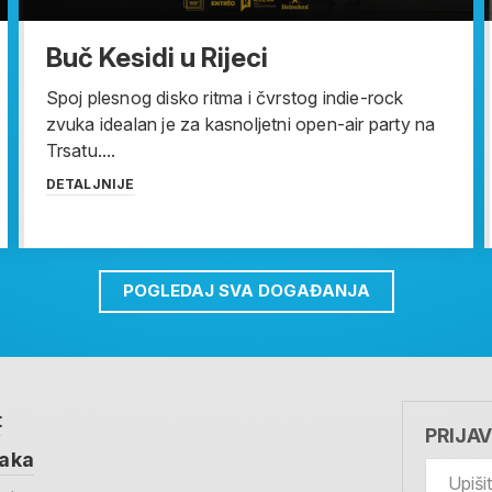
Buč Kesidi u Rijeci
Spoj plesnog disko ritma i čvrstog indie-rock
zvuka idealan je za kasnoljetni open-air party na
Trsatu....
DETALJNIJE
POGLEDAJ SVA DOGAĐANJA
t
PRIJA
taka