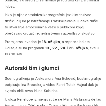
odnose, a u središtu zanimanja je roditeljska i partnerska
ljubav.
Iako je njihov atraktivni koreografski jezik intenzivno
fizički, cilj im je istraživanje i razumijevanje ljudske duše
te stvaranje emocionalne veze s publikom kojoj
obećavaju drugačije, jedinstveno i uzbudljivo iskustvo.
Premijerna izvedba je
18. ožujka
, a reprizne baleta
Odiseja su na programu
19., 22., 24. i 25. ožujka
, sve u
19 i 30 sati.
Autorski tim i glumci
Scenografkinja je Aleksandra Ana Buković, kostimografiju
potpisuje Ina Broeckx, a video Fanni Tutek Hajnal dok je
svjetlo oblikovao Nuno Salsinha.
U ulozi Penelope izmjenjivat će se Maria Matarranz de las
Heras i Laura Orlić, u ulozi Odiseja Michele Pastorini i Ali