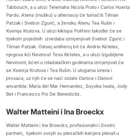
Tabbouch, a u ulozi Telemaha Nicola Prato i Carlos Huerta
Pardo. Atena (mušku) u alternaciji će tumačiti Tilman
Patzak i Svebor Zgurić, a žensku Atenu Tea Rušin i
Ksenija Krutova. U ulozi kiklopa Polifem također će se
tijekom pojedinih izvedaba izmijenjivati Svebor Zgurić i
Tilman Patzak. Odisej antiheroj bit će Andrei Köteles,
njegova kći Nevinost Tesa Köteles, a u ulozi Izgubljene
Nevinosti, kćeri u mladalačkim godinama izmjenjivat će
se Ksenija Krutova i Tea Rušin. U ulogama sirena i
prosaca, uz njih će se naći ostale članice i članovi
ansambla: Maria del Mar Hernandez, Soyoka Iwata, Jody
Bet i Francesco Pio De Benedictis.
Walter Matteini i Ina Broeckx
Walter Matteini i Ina Broeckx, profesionalni i životni
partneri, tijekom svojih su plesačkih karijera plesali u