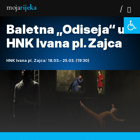
moja
rijeka
Open 
Baletna „Odiseja“ u
HNK Ivana pl. Zajca
HNK Ivana pl. Zajca
18.03.– 25.03. (19:30)