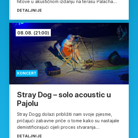
hitove u akustičnom izdanju na terasu Palacha....
DETALJNIJE
08.08.
(21:00)
KONCERT
Stray Dog – solo acoustic u
Pajolu
Stray Dogg dolazi približiti nam svoje pjesme,
pričajući zabavne priče o tome kako su nastajale
demistificirajući cijeli proces stvaranja....
DETALJNIJE