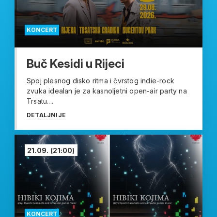
KONCERT
Buč Kesidi u Rijeci
Spoj plesnog disko ritma i čvrstog indie-rock
zvuka idealan je za kasnoljetni open-air party na
Trsatu....
DETALJNIJE
21.09.
(21:00)
KONCERT