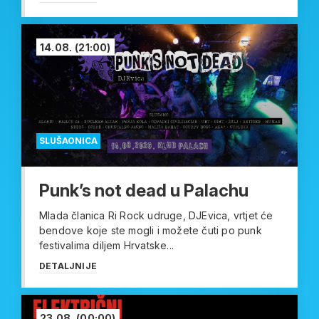
14.08.
(21:00)
SLUŠAONICA
Punk’s not dead u Palachu
Mlada članica Ri Rock udruge, DJEvica, vrtjet će
bendove koje ste mogli i možete čuti po punk
festivalima diljem Hrvatske...
DETALJNIJE
23.08.
(00:00)