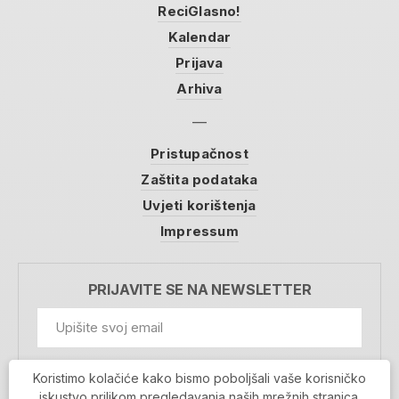
ReciGlasno!
Kalendar
Prijava
Arhiva
Pristupačnost
Zaštita podataka
Uvjeti korištenja
Impressum
PRIJAVITE SE NA NEWSLETTER
GDPR Information
Koristimo kolačiće kako bismo poboljšali vaše korisničko
Prihvaćam da se moji podaci spremaju u bazu
iskustvo prilikom pregledavanja naših mrežnih stranica.