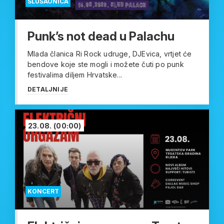
SLUŠAONICA
Punk’s not dead u Palachu
Mlada članica Ri Rock udruge, DJEvica, vrtjet će
bendove koje ste mogli i možete čuti po punk
festivalima diljem Hrvatske...
DETALJNIJE
23.08.
(00:00)
KONCERT