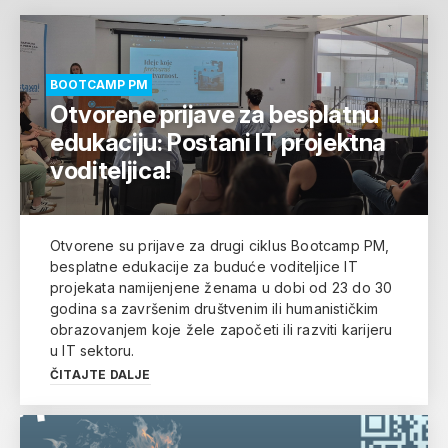
BOOTCAMP PM
Otvorene prijave za besplatnu
edukaciju: Postani IT projektna
voditeljica!
Otvorene su prijave za drugi ciklus Bootcamp PM,
besplatne edukacije za buduće voditeljice IT
projekata namijenjene ženama u dobi od 23 do 30
godina sa završenim društvenim ili humanističkim
obrazovanjem koje žele započeti ili razviti karijeru
u IT sektoru.
ČITAJTE DALJE