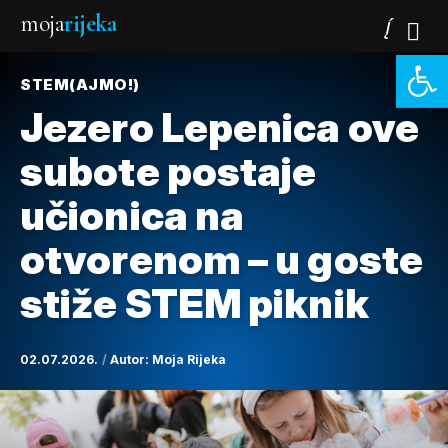
moja
rijeka
Open 
STEM(AJMO!)
Jezero Lepenica ove
subote postaje
učionica na
otvorenom – u goste
stiže STEM piknik
02.07.2026.
Autor:
Moja Rijeka