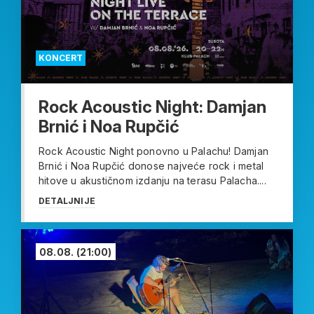
KONCERT
Rock Acoustic Night: Damjan
Brnić i Noa Rupčić
Rock Acoustic Night ponovno u Palachu! Damjan
Brnić i Noa Rupčić donose najveće rock i metal
hitove u akustičnom izdanju na terasu Palacha....
DETALJNIJE
08.08.
(21:00)