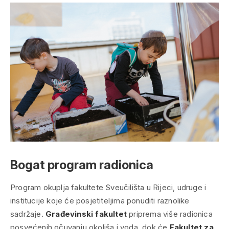
Bogat program radionica
Program okuplja fakultete Sveučilišta u Rijeci, udruge i
institucije koje će posjetiteljima ponuditi raznolike
sadržaje.
Građevinski fakultet
priprema više radionica
posvećenih očuvanju okoliša i voda, dok će
Fakultet za