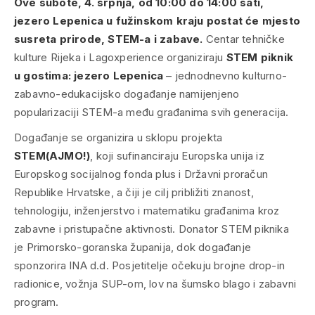
Ove subote, 4. srpnja, od 10:00 do 14:00 sati,
jezero Lepenica u fužinskom kraju postat će mjesto
susreta prirode, STEM-a i zabave.
Centar tehničke
kulture Rijeka i Lagoxperience organiziraju
STEM piknik
u gostima: jezero Lepenica
– jednodnevno kulturno-
zabavno-edukacijsko događanje namijenjeno
popularizaciji STEM-a među građanima svih generacija.
Događanje se organizira u sklopu projekta
STEM(AJMO!)
, koji sufinanciraju Europska unija iz
Europskog socijalnog fonda plus i Državni proračun
Republike Hrvatske, a čiji je cilj približiti znanost,
tehnologiju, inženjerstvo i matematiku građanima kroz
zabavne i pristupačne aktivnosti. Donator STEM piknika
je Primorsko-goranska županija, dok događanje
sponzorira INA d.d. Posjetitelje očekuju brojne
drop-in
radionice, vožnja SUP-om, lov na šumsko blago i zabavni
program.