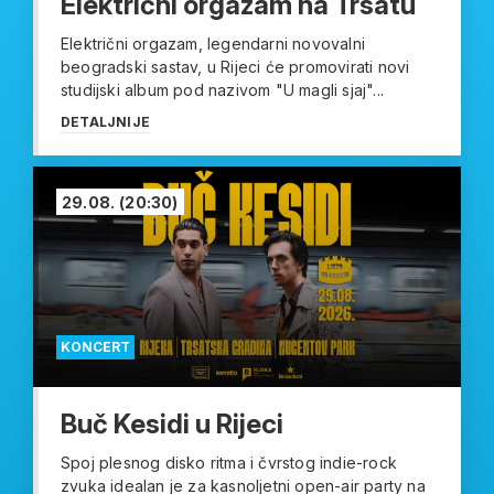
Električni orgazam na Trsatu
Električni orgazam, legendarni novovalni
beogradski sastav, u Rijeci će promovirati novi
studijski album pod nazivom "U magli sjaj"...
DETALJNIJE
29.08.
(20:30)
KONCERT
Buč Kesidi u Rijeci
Spoj plesnog disko ritma i čvrstog indie-rock
zvuka idealan je za kasnoljetni open-air party na