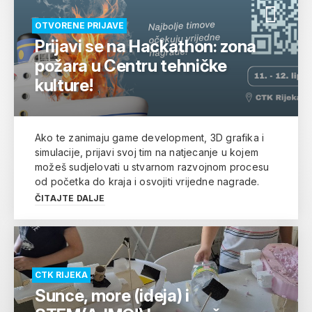
OTVORENE PRIJAVE
Prijavi se na Hackathon: zona
požara u Centru tehničke
kulture!
Ako te zanimaju game development, 3D grafika i
simulacije, prijavi svoj tim na natjecanje u kojem
možeš sudjelovati u stvarnom razvojnom procesu
od početka do kraja i osvojiti vrijedne nagrade.
ČITAJTE DALJE
CTK RIJEKA
Sunce, more (ideja) i