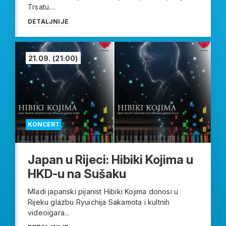
Trsatu....
DETALJNIJE
21.09.
(21:00)
KONCERT
Japan u Rijeci: Hibiki Kojima u
HKD-u na Sušaku
Mladi japanski pijanist Hibiki Kojima donosi u
Rijeku glazbu Ryuichija Sakamota i kultnih
videoigara...