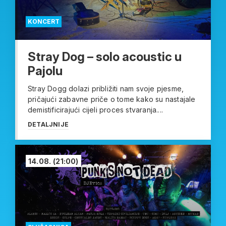
KONCERT
Stray Dog – solo acoustic u
Pajolu
Stray Dogg dolazi približiti nam svoje pjesme,
pričajući zabavne priče o tome kako su nastajale
demistificirajući cijeli proces stvaranja....
DETALJNIJE
14.08.
(21:00)