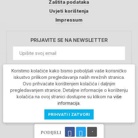
Zaštita podataka
Uvjeti korištenja
Impressum
PRIJAVITE SE NA NEWSLETTER
GDPR Information
Koristimo kolačiće kako bismo poboljšali vaše korisničko
Prihvaćam da se moji podaci spremaju u bazu
iskustvo prilikom pregledavanja naših mrežnih stranica.
podataka i koriste u svrhu slanja MojaRijeka
Ovo prihvaćate korištenjem kolačića i daljnjim
newslettera
pregledavanjem stranice. Detaljne informacije o korištenju
MOJARIJEKA NEWSLETTER
kolačića na ovoj stranici dostupne su klikom na
više
PRIJAVI SE
informacija
.
PRIHVATI I ZATVORI
PODIJELI
Povratak na vrh