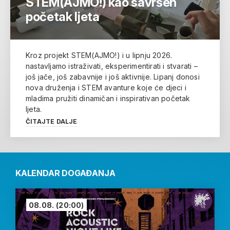
STEM(AJMO!) kao savršen
početak ljeta
Kroz projekt STEM(AJMO!) i u lipnju 2026.
nastavljamo istraživati, eksperimentirati i stvarati –
još jače, još zabavnije i još aktivnije. Lipanj donosi
nova druženja i STEM avanture koje će djeci i
mladima pružiti dinamičan i inspirativan početak
ljeta.
ČITAJTE DALJE
KALENDAR DOGAĐANJA
08.08.
(20:00)