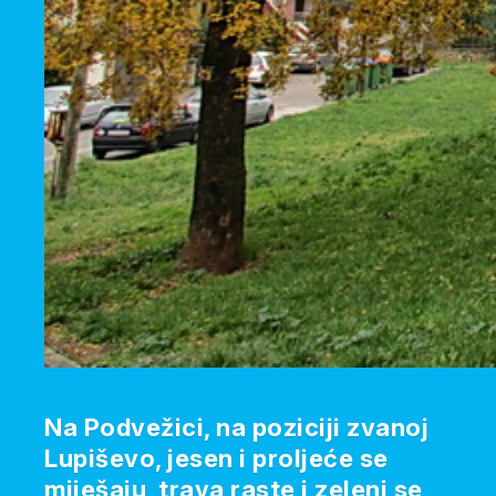
Na Podvežici, na poziciji zvanoj
Lupiševo, jesen i proljeće se
miješaju, trava raste i zeleni se