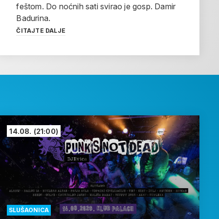
feštom. Do noćnih sati svirao je gosp. Damir
Badurina.
ČITAJTE DALJE
14.08.
(21:00)
SLUŠAONICA