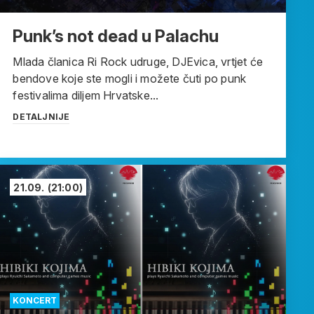
Punk’s not dead u Palachu
Mlada članica Ri Rock udruge, DJEvica, vrtjet će
bendove koje ste mogli i možete čuti po punk
festivalima diljem Hrvatske...
DETALJNIJE
21.09.
(21:00)
KONCERT