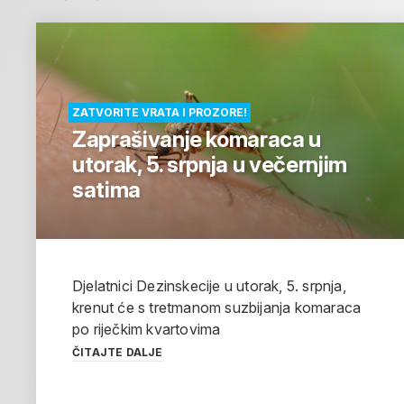
ZATVORITE VRATA I PROZORE!
Zaprašivanje komaraca u
utorak, 5. srpnja u večernjim
satima
Djelatnici Dezinskecije u utorak, 5. srpnja,
krenut će s tretmanom suzbijanja komaraca
po riječkim kvartovima
ČITAJTE DALJE