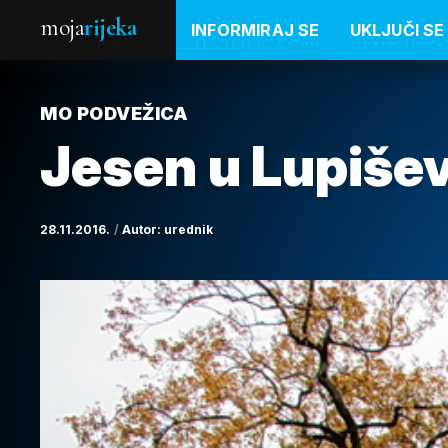
moja
rijeka
INFORMIRAJ SE
UKLJUČI SE
MO PODVEŽICA
Jesen u Lupiše
28.11.2016.
Autor:
urednik