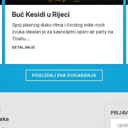
Buč Kesidi u Rijeci
Spoj plesnog disko ritma i čvrstog indie-rock
zvuka idealan je za kasnoljetni open-air party na
Trsatu....
DETALJNIJE
POGLEDAJ SVA DOGAĐANJA
t
PRIJA
taka