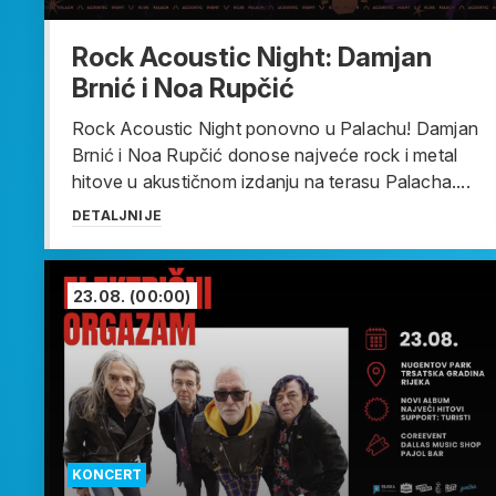
Rock Acoustic Night: Damjan
Brnić i Noa Rupčić
Rock Acoustic Night ponovno u Palachu! Damjan
Brnić i Noa Rupčić donose najveće rock i metal
hitove u akustičnom izdanju na terasu Palacha....
DETALJNIJE
23.08.
(00:00)
KONCERT