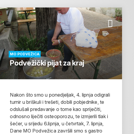
MO PODVEŽICA
Podvežički pijat za kraj
Nakon što smo u ponedjeljak, 4. lipnja odigrali
turnir u briškuli i trešeti, dobili pobjednike, te
odslušali predavanje o tome kao spriječiti,
odnosno liječiti osteoporozu, te izmjerili tlak i
šećer, u srijedu 6.lipnja, u četvrtak, 7. lipnja,
Dane MO Podvežica završili smo s gastro