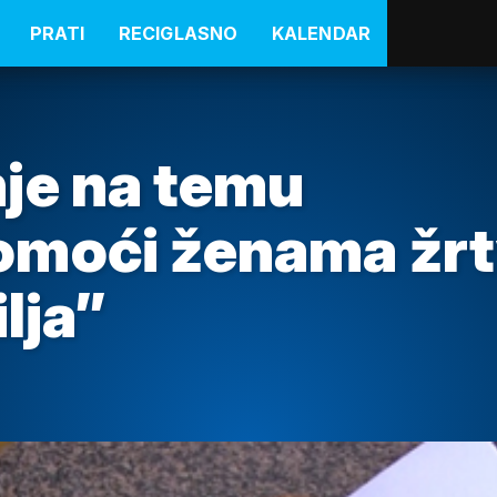
PRATI
RECIGLASNO
KALENDAR
je na temu
omoći ženama žr
lja”