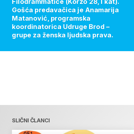
Filodrammatice (Korzo 28, I kat).
Gošća predavačica je Anamarija
Matanović, programska
koordinatorica Udruge Brod –
grupe za ženska ljudska prava.
SLIČNI ČLANCI