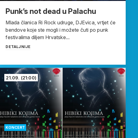
Punk’s not dead u Palachu
Mlada članica Ri Rock udruge, DJEvica, vrtjet će
bendove koje ste mogli i možete čuti po punk
festivalima diljem Hrvatske...
DETALJNIJE
21.09.
(21:00)
KONCERT