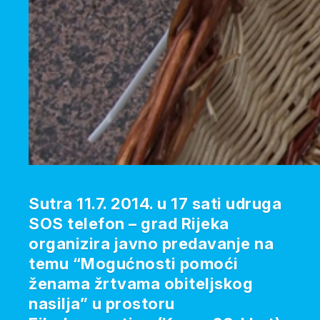
Sutra 11.7. 2014. u 17 sati udruga
SOS telefon – grad Rijeka
organizira javno predavanje na
temu “Mogućnosti pomoći
ženama žrtvama obiteljskog
nasilja” u prostoru