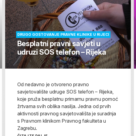
DRUGO GOSTOVANJE PRAVNE KLINIKE U RIJECI
Besplatni pravni savjeti u
udruzi SOS telefon – Rijeka
Od nedavno je otvoreno pravno
savjetovalište udruge SOS telefon – Rijeka,
koje pruža besplatnu primarnu pravnu pomoć
žrtvama svih oblika nasilja. Jedna od prvih
aktivnosti pravnog savjetovališta je suradnja
s Pravnom klinikom Pravnog fakulteta u
Zagrebu.
ČITAJTE DALJE