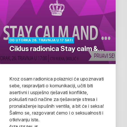
OD UTORKA 26. TRAVNJA U 17 SATI
Ciklus radionica Stay calm &…
Kroz osam radionica polaznici će upoznavati
sebe, raspravljati o komunikaciji, učiti biti
asertivni i uspješno rješavati konflikte,
pokušati naći načine za rješavanje stresa i
pronalaženje ispušnih ventila, a bit će i seksa!
Šalimo se, razgovarat ćemo i o seksualnosti i
otkrivanju iste.
ČITAJTE DALJE