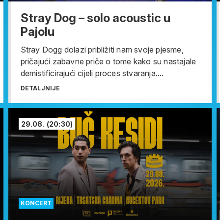
Stray Dog – solo acoustic u
Pajolu
Stray Dogg dolazi približiti nam svoje pjesme,
pričajući zabavne priče o tome kako su nastajale
demistificirajući cijeli proces stvaranja....
DETALJNIJE
29.08.
(20:30)
KONCERT