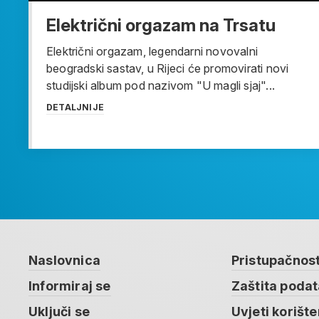
Električni orgazam na Trsatu
Električni orgazam, legendarni novovalni
beogradski sastav, u Rijeci će promovirati novi
studijski album pod nazivom "U magli sjaj"...
DETALJNIJE
Naslovnica
Pristupačnos
Informiraj se
Zaštita poda
Uključi se
Uvjeti korište