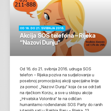
OD 16. DO 21. SVIBNJA 2016.
Akcija SOS telefona – Rijeka
“Nazovi Dunju”
Od 16. do 21. svibnja 2016. udruga SOS
telefon – Rijeka poziva na sudjelovanje u
posebnoj promocijskoj akciji specijalne linije
za pomoć „Nazovi Dunju“ koja će se održati
na riječkom Korzu, a sve u sklopu akcije
„Hrvatska Volontira“ te na odličan
humanitarno rođendanski SOS Party do ranih
jutarnjih sati u Rakhia Baru – Rijeka, 13.