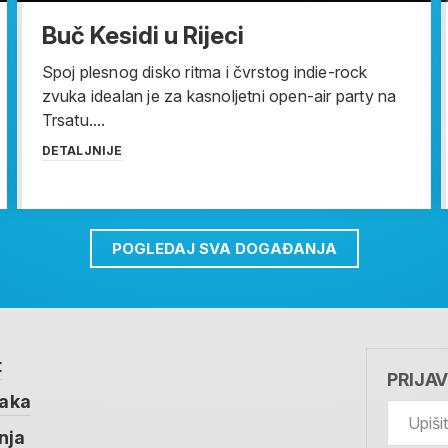
Buč Kesidi u Rijeci
Spoj plesnog disko ritma i čvrstog indie-rock
zvuka idealan je za kasnoljetni open-air party na
Trsatu....
DETALJNIJE
POGLEDAJ SVA DOGAĐANJA
t
PRIJA
taka
nja