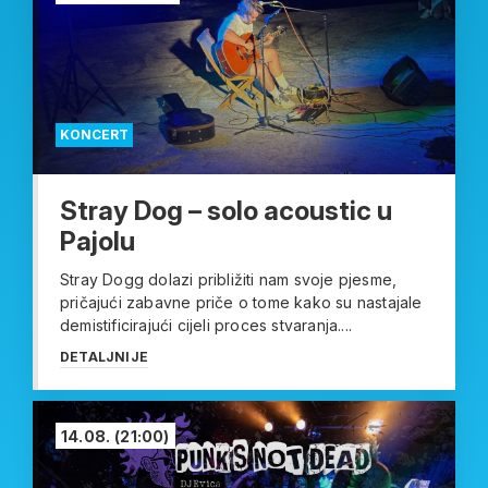
KONCERT
Stray Dog – solo acoustic u
Pajolu
Stray Dogg dolazi približiti nam svoje pjesme,
pričajući zabavne priče o tome kako su nastajale
demistificirajući cijeli proces stvaranja....
DETALJNIJE
14.08.
(21:00)