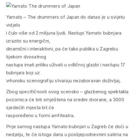
Yamato – The drummers of Japan do danas je u svijetu
vidjelo
i čulo više od 2 milijuna ljudi. Nastupi Yamato bubnjara
izrazito su energični,
dinamični i interaktivni, pa će tako publika u Zagrebu
tijekom dvosatnog
nastupa imati priliku uživati u odličnoj glazbi i nastupu 17
bubnjara koji uz
vrhunsku scenografiju stvaraju nezaboravan doživljaj.
Zbog specifičnosti ovog scensko – glazbenog spektakla
pozornica će biti smještena na sredini dvorane, a 3000
sjedećih mjesta bit će
raspoređeno u formi amfiteatra.
Prije samog nastupa Yamato bubnjari u Zagreb će doći u
nedjelju, te će istoga dana u poslijepodnevnim satima na