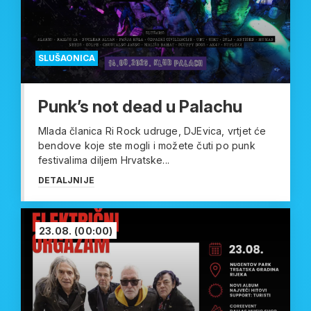
SLUŠAONICA
Punk’s not dead u Palachu
Mlada članica Ri Rock udruge, DJEvica, vrtjet će
bendove koje ste mogli i možete čuti po punk
festivalima diljem Hrvatske...
DETALJNIJE
23.08.
(00:00)