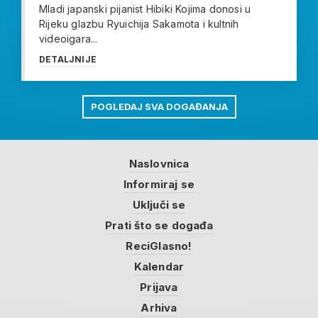
Mladi japanski pijanist Hibiki Kojima donosi u
Rijeku glazbu Ryuichija Sakamota i kultnih
videoigara...
DETALJNIJE
POGLEDAJ SVA DOGAĐANJA
Naslovnica
Informiraj se
Uključi se
Prati što se događa
ReciGlasno!
Kalendar
Prijava
Arhiva