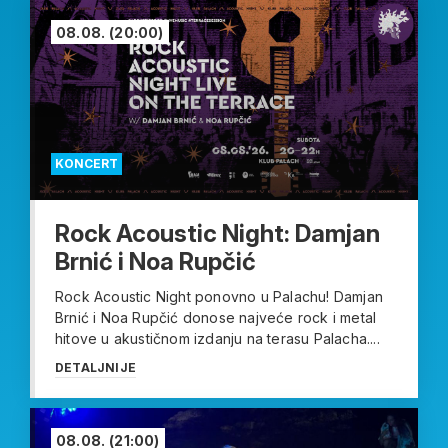
08.08.
(20:00)
KONCERT
Rock Acoustic Night: Damjan
Brnić i Noa Rupčić
Rock Acoustic Night ponovno u Palachu! Damjan
Brnić i Noa Rupčić donose najveće rock i metal
hitove u akustičnom izdanju na terasu Palacha....
DETALJNIJE
08.08.
(21:00)