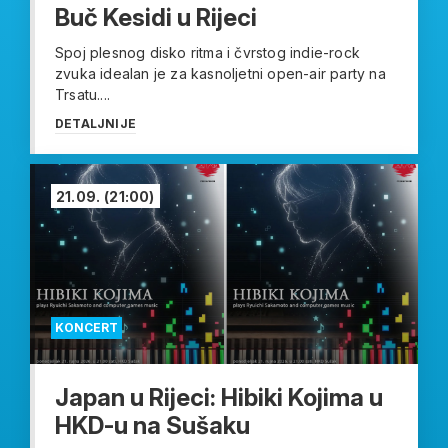
Buč Kesidi u Rijeci
Spoj plesnog disko ritma i čvrstog indie-rock
zvuka idealan je za kasnoljetni open-air party na
Trsatu....
DETALJNIJE
21.09.
(21:00)
KONCERT
Japan u Rijeci: Hibiki Kojima u
HKD-u na Sušaku