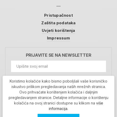
Pristupačnost
Zaštita podataka
Uvjeti korištenja
Impressum
PRIJAVITE SE NA NEWSLETTER
GDPR Information
Koristimo kolačiće kako bismo poboljšali vaše korisničko
Prihvaćam da se moji podaci spremaju u bazu
iskustvo prilikom pregledavanja naših mrežnih stranica.
podataka i koriste u svrhu slanja MojaRijeka
Ovo prihvaćate korištenjem kolačića i daljnjim
newslettera
pregledavanjem stranice. Detaljne informacije o korištenju
MOJARIJEKA NEWSLETTER
kolačića na ovoj stranici dostupne su klikom na
više
PRIJAVI SE
informacija
.