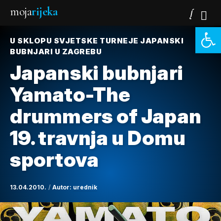
moja
rijeka
Open 
U SKLOPU SVJETSKE TURNEJE JAPANSKI
BUBNJARI U ZAGREBU
Japanski bubnjari
Yamato-The
drummers of Japan
19. travnja u Domu
sportova
13.04.2010.
Autor:
urednik