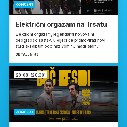
KONCERT
Električni orgazam na Trsatu
Električni orgazam, legendarni novovalni
beogradski sastav, u Rijeci će promovirati novi
studijski album pod nazivom "U magli sjaj"...
DETALJNIJE
29.08.
(20:30)
KONCERT