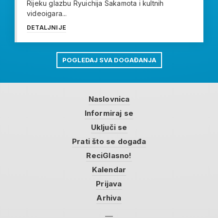
Rijeku glazbu Ryuichija Sakamota i kultnih
videoigara...
DETALJNIJE
POGLEDAJ SVA DOGAĐANJA
Naslovnica
Informiraj se
Uključi se
Prati što se događa
ReciGlasno!
Kalendar
Prijava
Arhiva