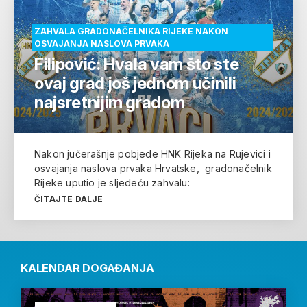
ZAHVALA GRADONAČELNIKA RIJEKE NAKON
OSVAJANJA NASLOVA PRVAKA
Filipović: Hvala vam što ste
ovaj grad još jednom učinili
najsretnijim gradom
Nakon jučerašnje pobjede HNK Rijeka na Rujevici i
osvajanja naslova prvaka Hrvatske, gradonačelnik
Rijeke uputio je sljedeću zahvalu:
ČITAJTE DALJE
KALENDAR DOGAĐANJA