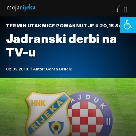
moja
rijeka
Open 
TERMIN UTAKMICE POMAKNUT JE U 20,15 SATI
Jadranski derbi na
TV-u
02.03.2010.
Autor:
Goran Grudić