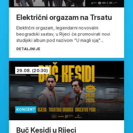
Električni orgazam na Trsatu
Električni orgazam, legendarni novovalni
beogradski sastav, u Rijeci će promovirati novi
studijski album pod nazivom "U magli sjaj"...
DETALJNIJE
29.08.
(20:30)
KONCERT
Buč Kesidi u Rijeci