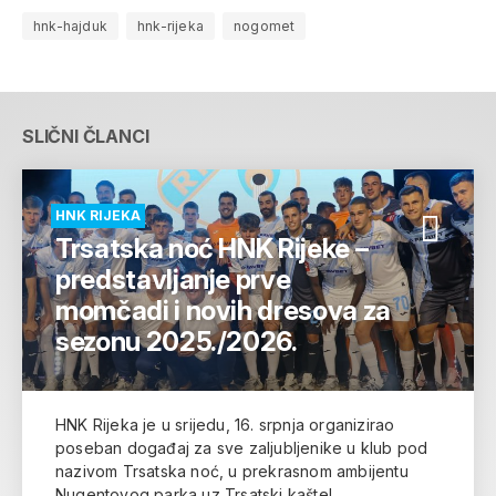
hnk-hajduk
hnk-rijeka
nogomet
SLIČNI ČLANCI
HNK RIJEKA
Trsatska noć HNK Rijeke –
predstavljanje prve
momčadi i novih dresova za
sezonu 2025./2026.
HNK Rijeka je u srijedu, 16. srpnja organizirao
poseban događaj za sve zaljubljenike u klub pod
nazivom Trsatska noć, u prekrasnom ambijentu
Nugentovog parka uz Trsatski kaštel.