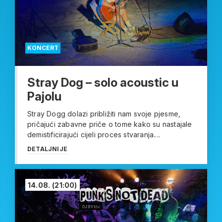
KONCERT
Stray Dog – solo acoustic u
Pajolu
Stray Dogg dolazi približiti nam svoje pjesme,
pričajući zabavne priče o tome kako su nastajale
demistificirajući cijeli proces stvaranja....
DETALJNIJE
14.08.
(21:00)