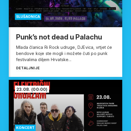
SLUŠAONICA
Punk’s not dead u Palachu
Mlada članica Ri Rock udruge, DJEvica, vrtjet će
bendove koje ste mogli i možete čuti po punk
festivalima diljem Hrvatske...
DETALJNIJE
23.08.
(00:00)
KONCERT