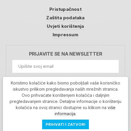
Pristupačnost
Zaštita podataka
Uvjeti korištenja
Impressum
PRIJAVITE SE NA NEWSLETTER
GDPR Information
Koristimo kolačiće kako bismo poboljšali vaše korisničko
Prihvaćam da se moji podaci spremaju u bazu
iskustvo prilikom pregledavanja naših mrežnih stranica.
podataka i koriste u svrhu slanja MojaRijeka
Ovo prihvaćate korištenjem kolačića i daljnjim
newslettera
pregledavanjem stranice. Detaljne informacije o korištenju
MOJARIJEKA NEWSLETTER
kolačića na ovoj stranici dostupne su klikom na
više
PRIJAVI SE
informacija
.
PRIHVATI I ZATVORI