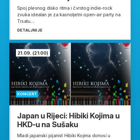
Spoj plesnog disko ritma i čvrstog indie-rock
zvuka idealan je za kasnoljetni open-air party na
Trsatu....
DETALJNIJE
21.09.
(21:00)
KONCERT
Japan u Rijeci: Hibiki Kojima u
HKD-u na Sušaku
Mladi japanski pijanist Hibiki Kojima donosi u