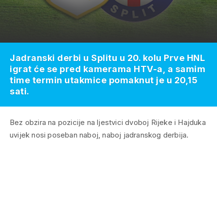
Jadranski derbi u Splitu u 20. kolu Prve HNL
igrat će se pred kamerama HTV-a, a samim
time termin utakmice pomaknut je u 20,15
sati.
Bez obzira na pozicije na ljestvici dvoboj Rijeke i Hajduka
uvijek nosi poseban naboj, naboj jadranskog derbija.