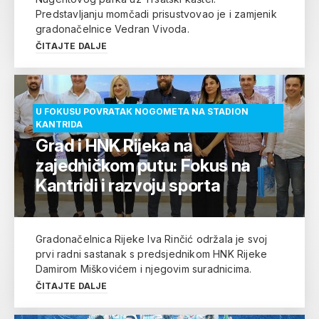
Predstavljanju momčadi prisustvovao je i zamjenik
gradonačelnice Vedran Vivoda.
ČITAJTE DALJE
U FOKUSU POVRATAK NOGOMETA NA STADION
KANTRIDA
Grad i HNK Rijeka na
zajedničkom putu: Fokus na
Kantridi i razvoju sporta
Gradonačelnica Rijeke Iva Rinčić održala je svoj
prvi radni sastanak s predsjednikom HNK Rijeke
Damirom Miškovićem i njegovim suradnicima.
ČITAJTE DALJE