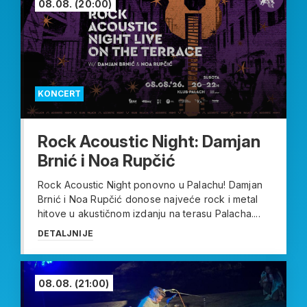
08.08.
(20:00)
KONCERT
Rock Acoustic Night: Damjan
Brnić i Noa Rupčić
Rock Acoustic Night ponovno u Palachu! Damjan
Brnić i Noa Rupčić donose najveće rock i metal
hitove u akustičnom izdanju na terasu Palacha....
DETALJNIJE
08.08.
(21:00)