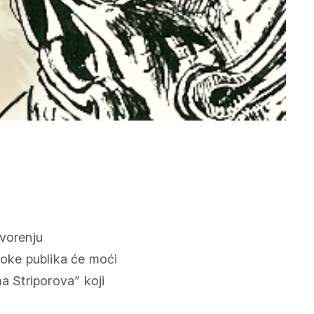
tvorenju
Poke publika će moći
a Striporova” koji