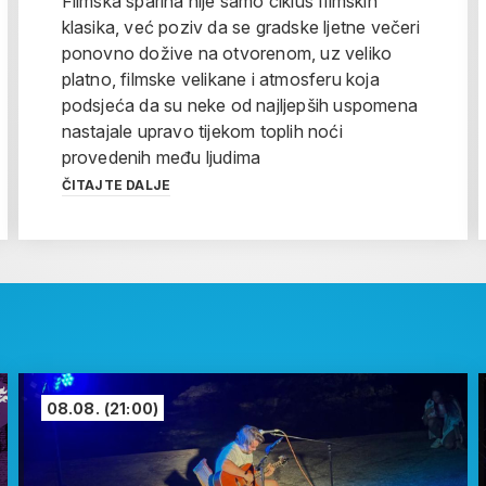
Filmska sparina nije samo ciklus filmskih
klasika, već poziv da se gradske ljetne večeri
ponovno dožive na otvorenom, uz veliko
platno, filmske velikane i atmosferu koja
podsjeća da su neke od najljepših uspomena
nastajale upravo tijekom toplih noći
provedenih među ljudima
ČITAJTE DALJE
08.08.
(21:00)