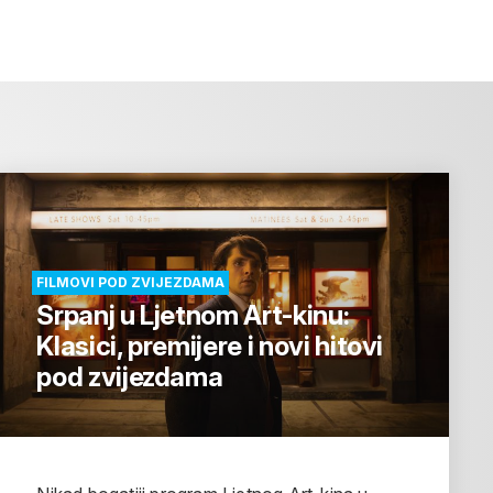
FILMOVI POD ZVIJEZDAMA
Srpanj u Ljetnom Art-kinu:
Klasici, premijere i novi hitovi
pod zvijezdama