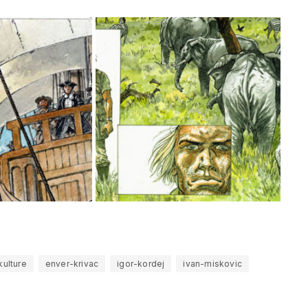
kulture
enver-krivac
igor-kordej
ivan-miskovic