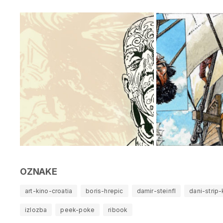
OZNAKE
art-kino-croatia
boris-hrepic
damir-steinfl
dani-strip-
izlozba
peek-poke
ribook