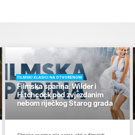
FILMSKI KLASICI NA OTVORENOM
Filmska sparina: Wilder i
Hitchcock pod zvjezdanim
nebom riječkog Starog grada