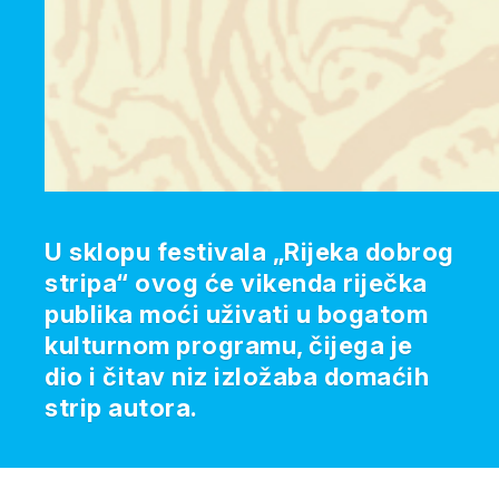
U sklopu festivala „Rijeka dobrog
stripa“ ovog će vikenda riječka
publika moći uživati u bogatom
kulturnom programu, čijega je
dio i čitav niz izložaba domaćih
strip autora.