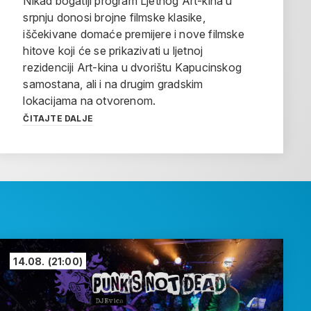
Nikad bogatiji program Ljetnog Art-kina u
srpnju donosi brojne filmske klasike,
iščekivane domaće premijere i nove filmske
hitove koji će se prikazivati u ljetnoj
rezidenciji Art-kina u dvorištu Kapucinskog
samostana, ali i na drugim gradskim
lokacijama na otvorenom.
ČITAJTE DALJE
14.08.
(21:00)