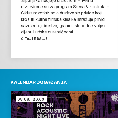
Srpanjske nedjelje u Ljetnom Art-kinu
rezervirane su za program Sreća & kontrola –
Ciklus razotkrivanja društvenih privida koji
kroz tri kultna filmska klasika istražuje privid
savršenog društva, granice slobodne volje i
cijenu ljudske autentičnosti.
ČITAJTE DALJE
KALENDAR DOGAĐANJA
08.08.
(20:00)