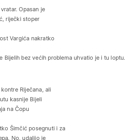
i vratar. Opasan je
, riječki stoper
enost Vargića nakratko
Bijelih bez većih problema uhvatio je i tu loptu.
kontre Riječana, ali
tu kasnije Bijeli
aja na Čopu
ko Šimčić posegnuti i za
pa. No, udaljio je