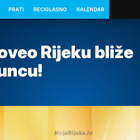
PRATI
RECIGLASNO
KALENDAR
veo Rijeku bliže
uncu!