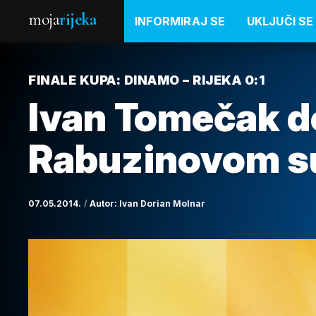
moja
rijeka
INFORMIRAJ SE
UKLJUČI SE
FINALE KUPA: DINAMO – RIJEKA 0:1
Ivan Tomečak do
Rabuzinovom s
07.05.2014.
Autor:
Ivan Dorian Molnar