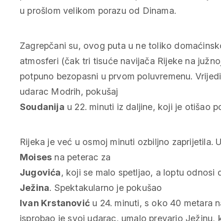
u prošlom velikom porazu od Dinama.
Zagrepčani su, ovog puta u ne toliko domaćinsk
atmosferi (čak tri tisuće navijača Rijeke na južnoj t
potpuno bezopasni u prvom poluvremenu. Vrijedi 
udarac Modrih, pokušaj
Soudanija
u 22. minuti iz daljine, koji je otišao p
Rijeka je već u osmoj minuti ozbiljno zaprijetila.
Moises
na peterac za
Jugovića
, koji se malo spetljao, a loptu odnosi
Ježina
. Spektakularno je pokušao
Ivan Krstanović
u 24. minuti, s oko 40 metara 
isprobao je svoj udarac, umalo prevario Ježinu, 