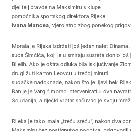
djelitelj pravde na Maksimiru s klupe
pomoćnika sportskog direktora Rijeke
Ivana Mancea
, vjerojatno zbog ponekog prigovo
Morala je Rijeka izdržati još jedan nalet Dinama, a
suca Šimčića, koji je u smiraju susreta donio još
Bijelih. Ako je oštra odluka bila isključivanje Zlom
drugi žuti karton Leovcu u trećoj minuti
sudačke nadoknade, nakon što je lijevi bek Rije
Ranije je Vargić morao intervenirati u dva navra
Soudanija, a riječki vratar sačuvao je svoju mrež
Rijeka je tako imala „treću sreću“, nakon dva po
Maksimiru bez postignutog pogotka, odgovorili su 