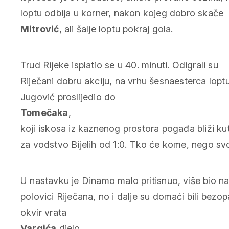
loptu odbija u korner, nakon kojeg dobro skače
Mitrović
, ali šalje loptu pokraj gola.
Trud Rijeke isplatio se u 40. minuti. Odigrali su
Riječani dobru akciju, na vrhu šesnaesterca lopt
Jugović proslijedio do
Tomečaka
,
koji iskosa iz kaznenog prostora pogađa bliži ku
za vodstvo Bijelih od 1:0. Tko će kome, nego svoj
U nastavku je Dinamo malo pritisnuo, više bio n
polovici Riječana, no i dalje su domaći bili bezop
okvir vrata
Vargića
djelo