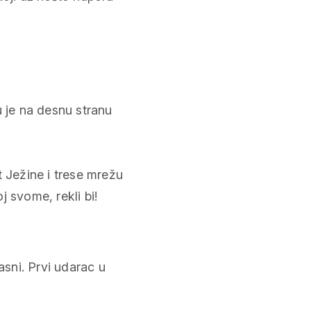
u je na desnu stranu
t Ježine i trese mrežu
 svome, rekli bi!
a
asni. Prvi udarac u