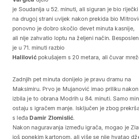
je Soudanija u 52. minuti, ali siguran je bio riječk
na drugoj strani uvijek nakon prekida bio Mitrović
ponovno je dobro skočio devet minuta kasnije,
ali nije zahvatio loptu na željeni način. Besposl
je u 71. minuti razbio
Halilović
pokušajem s 20 metara, ali čuvar mreže 
Zadnjih pet minuta donijelo je pravu dramu na
Maksimiru. Prvo je Mujanović imao priliku nakon 
izbila je to obrana Modrih u 84. minuti. Samo minu
ostaju s igračem manje. Isključen je zbog prekrš
s leđa
Damir Zlomislić
.
Nakon naguravanja između igrača, mogao je Zlat
još ponekim kartonom, ali više se nije hvatao dže