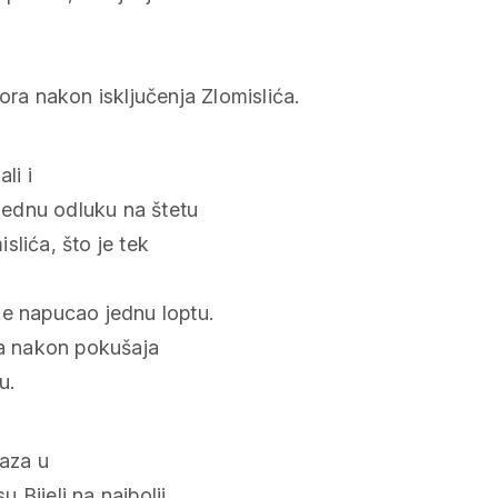
ra nakon isključenja Zlomislića.
li i
 jednu odluku na štetu
islića, što je tek
ke napucao jednu loptu.
ta nakon pokušaja
u.
raza u
Bijeli na najbolji