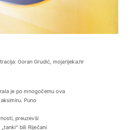
arala je po mnogočemu ova
Maksimiru. Puno
nosti, preuzevši
„tanki“ bili Riječani