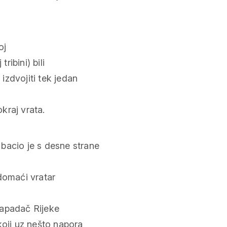
oj
ribini) bili
izdvojiti tek jedan
okraj vrata.
 Ubacio je s desne strane
 domaći vratar
napadač Rijeke
koji uz nešto napora