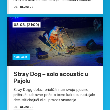
DETALJNIJE
08.08.
(21:00)
KONCERT
Stray Dog – solo acoustic u
Pajolu
Stray Dogg dolazi približiti nam svoje pjesme,
pričajući zabavne priče o tome kako su nastajale
demistificirajući cijeli proces stvaranja....
DETALJNIJE