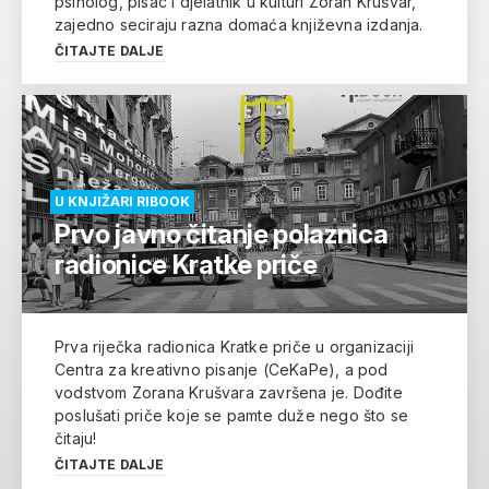
psiholog, pisac i djelatnik u kulturi Zoran Krušvar,
zajedno seciraju razna domaća književna izdanja.
ČITAJTE DALJE
U KNJIŽARI RIBOOK
Prvo javno čitanje polaznica
radionice Kratke priče
Prva riječka radionica Kratke priče u organizaciji
Centra za kreativno pisanje (CeKaPe), a pod
vodstvom Zorana Krušvara završena je. Dođite
poslušati priče koje se pamte duže nego što se
čitaju!
ČITAJTE DALJE