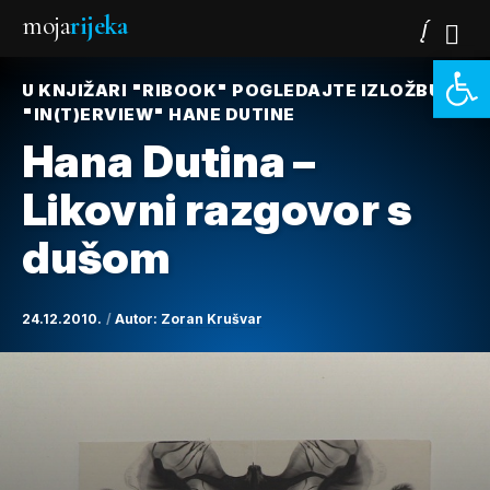
moja
rijeka
Open 
U KNJIŽARI "RIBOOK" POGLEDAJTE IZLOŽBU
"IN(T)ERVIEW" HANE DUTINE
Hana Dutina –
Likovni razgovor s
dušom
24.12.2010.
Autor:
Zoran Krušvar