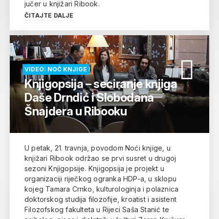
jučer u knjižari Ribook.
ČITAJTE DALJE
VIDEO: NOĆ KNJIGE
Knjigopsija – seciranje knjiga
Daše Drndić i Slobodana
Šnajdera u Ribooku
U petak, 21. travnja, povodom Noći knjige, u
knjižari Ribook održao se prvi susret u drugoj
sezoni Knjigopsije. Knjigopsija je projekt u
organizaciji riječkog ogranka HDP-a, u sklopu
kojeg Tamara Crnko, kulturologinja i polaznica
doktorskog studija filozofije, kroatist i asistent
Filozofskog fakulteta u Rijeci Saša Stanić te