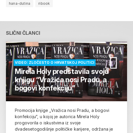
hana-dutina
ribook
SLIČNI ČLANCI
VIDEO: ZLOČESTO O HRVATSKOJ POLITICI
Mirela Holy predstavila svoju
knjigu “Vražica nosi Pradu, a
bogovi konfekciju”
Promocija knjige „Vražica nosi Pradu, a bogovi
konfekciju“, u kojoj je autorica Mirela Holy
progovorila o iskustvima iz svoje
dvadesetogodišnje političke karijere, održana je