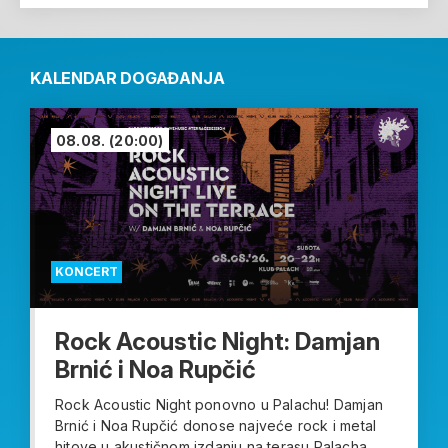
KALENDAR DOGAĐANJA
08.08.
(20:00)
KONCERT
Rock Acoustic Night: Damjan
Brnić i Noa Rupčić
Rock Acoustic Night ponovno u Palachu! Damjan
Brnić i Noa Rupčić donose najveće rock i metal
hitove u akustičnom izdanju na terasu Palacha....