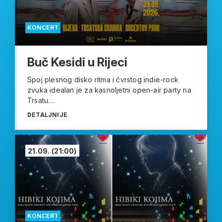
KONCERT
Buč Kesidi u Rijeci
Spoj plesnog disko ritma i čvrstog indie-rock
zvuka idealan je za kasnoljetni open-air party na
Trsatu....
DETALJNIJE
21.09.
(21:00)
KONCERT