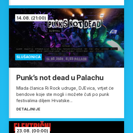
14.08.
(21:00)
SLUŠAONICA
Punk’s not dead u Palachu
Mlada članica Ri Rock udruge, DJEvica, vrtjet će
bendove koje ste mogli i možete čuti po punk
festivalima diljem Hrvatske...
DETALJNIJE
23.08.
(00:00)