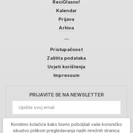
ReciGlasno!
Kalendar
Prijava
Arhiva
Pristupačnost
Zaštita podataka
Uvjeti korištenja
Impressum
PRIJAVITE SE NA NEWSLETTER
GDPR Information
Koristimo kolačiće kako bismo poboljšali vaše korisničko
Prihvaćam da se moji podaci spremaju u bazu
iskustvo prilikom pregledavanja naših mrežnih stranica.
podataka i koriste u svrhu slanja MojaRijeka