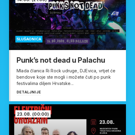
SLUŠAONICA
Punk’s not dead u Palachu
Mlada članica Ri Rock udruge, DJEvica, vrtjet će
bendove koje ste mogli i možete čuti po punk
festivalima diljem Hrvatske...
DETALJNIJE
23.08.
(00:00)