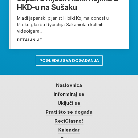
HKD-u na Sušaku
Mladi japanski pijanist Hibiki Kojima donosi u
Rijeku glazbu Ryuichija Sakamota i kultnih
videoigara...
DETALJNIJE
POGLEDAJ SVA DOGAĐANJA
Naslovnica
Informiraj se
Uključi se
Prati što se događa
ReciGlasno!
Kalendar