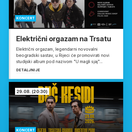
KONCERT
Električni orgazam na Trsatu
Električni orgazam, legendarni novovalni
beogradski sastav, u Rijeci će promovirati novi
studijski album pod nazivom "U magli sjaj"...
DETALJNIJE
29.08.
(20:30)
KONCERT