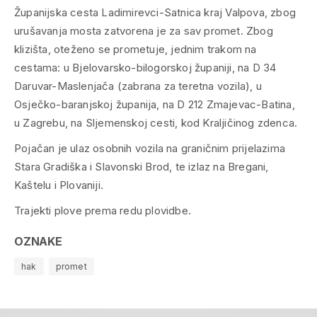
Županijska cesta Ladimirevci-Satnica kraj Valpova, zbog
urušavanja mosta zatvorena je za sav promet. Zbog
klizišta, oteženo se prometuje, jednim trakom na
cestama: u Bjelovarsko-bilogorskoj županiji, na D 34
Daruvar-Maslenjača (zabrana za teretna vozila), u
Osječko-baranjskoj županija, na D 212 Zmajevac-Batina,
u Zagrebu, na Sljemenskoj cesti, kod Kraljičinog zdenca.
Pojačan je ulaz osobnih vozila na graničnim prijelazima
Stara Gradiška i Slavonski Brod, te izlaz na Bregani,
Kaštelu i Plovaniji.
Trajekti plove prema redu plovidbe.
OZNAKE
hak
promet