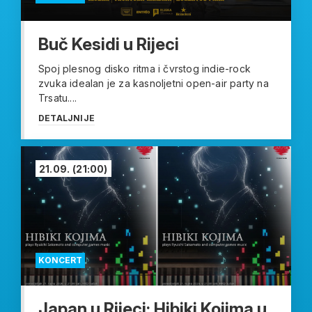
Buč Kesidi u Rijeci
Spoj plesnog disko ritma i čvrstog indie-rock
zvuka idealan je za kasnoljetni open-air party na
Trsatu....
DETALJNIJE
21.09.
(21:00)
KONCERT
Japan u Rijeci: Hibiki Kojima u