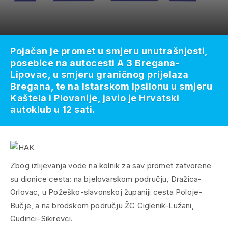
Pojačan je promet u smjeru unutrašnjosti,
posebice na autocesti A 3 Bregana-
Lipovac, u smjeru graničnog prijelaza
Bregana, te na Istarskom ipsilonu u smjeru
Kaštela i Plovanije, javio je Hrvatski
autoklub u 12 sati.
Zbog izlijevanja vode na kolnik za sav promet zatvorene
su dionice cesta: na bjelovarskom području, Dražica-
Orlovac, u Požeško-slavonskoj županiji cesta Poloje-
Bučje, a na brodskom području ŽC Ciglenik-Lužani,
Gudinci-Sikirevci.