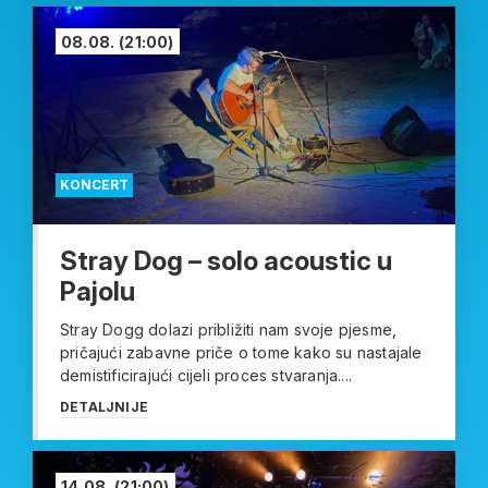
08.08.
(21:00)
KONCERT
Stray Dog – solo acoustic u
Pajolu
Stray Dogg dolazi približiti nam svoje pjesme,
pričajući zabavne priče o tome kako su nastajale
demistificirajući cijeli proces stvaranja....
DETALJNIJE
14.08.
(21:00)