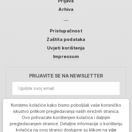
Prijava
Arhiva
Pristupačnost
Zaštita podataka
Uvjeti korištenja
Impressum
PRIJAVITE SE NA NEWSLETTER
GDPR Information
Koristimo kolačiće kako bismo poboljšali vaše korisničko
Prihvaćam da se moji podaci spremaju u bazu
iskustvo prilikom pregledavanja naših mrežnih stranica.
podataka i koriste u svrhu slanja MojaRijeka
Ovo prihvaćate korištenjem kolačića i daljnjim
newslettera
pregledavanjem stranice. Detaljne informacije o korištenju
MOJARIJEKA NEWSLETTER
kolačića na ovoj stranici dostupne su klikom na
više