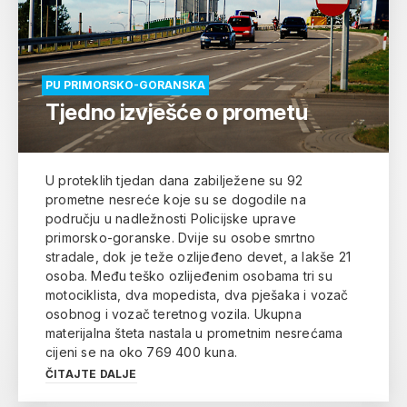
PU PRIMORSKO-GORANSKA
Tjedno izvješće o prometu
U proteklih tjedan dana zabilježene su 92
prometne nesreće koje su se dogodile na
području u nadležnosti Policijske uprave
primorsko-goranske. Dvije su osobe smrtno
stradale, dok je teže ozlijeđeno devet, a lakše 21
osoba. Među teško ozlijeđenim osobama tri su
motociklista, dva mopedista, dva pješaka i vozač
osobnog i vozač teretnog vozila. Ukupna
materijalna šteta nastala u prometnim nesrećama
cijeni se na oko 769 400 kuna.
ČITAJTE DALJE