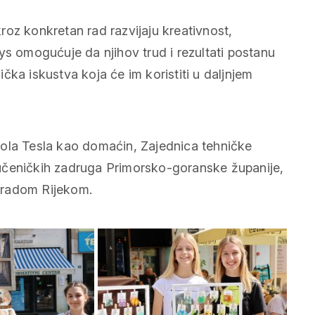
oz konkretan rad razvijaju kreativnost,
ys omogućuje da njihov trud i rezultati postanu
nička iskustva koja će im koristiti u daljnjem
kola Tesla kao domaćin, Zajednica tehničke
učeničkih zadruga Primorsko-goranske županije,
Gradom Rijekom.