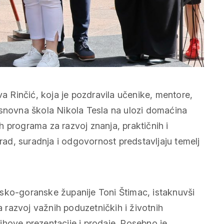
va Rinčić, koja je pozdravila učenike, mentore,
Osnovna škola Nikola Tesla na ulozi domaćina
 programa za razvoj znanja, praktičnih i
 rad, suradnja i odgovornost predstavljaju temelj
sko-goranske županije Toni Štimac, istaknuvši
razvoj važnih poduzetničkih i životnih
ihove prezentacije i prodaje. Posebno je