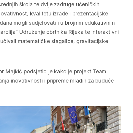
rednjih škola te dvije zadruge učeničkih
vativnost, kvalitetu izrade i prezentacijske
m dana mogli sudjelovati i u brojnim edukativnim
rolija” Udruženje obrtnika Rijeka te interaktivni
jučivali matematičke slagalice, gravitacijske
or Majkić podsjetio je kako je projekt Team
nja inovativnosti i pripreme mladih za buduće