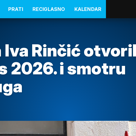
PRATI
RECIGLASNO
KALENDAR
Iva Rinčić otvori
 2026. i smotru
uga