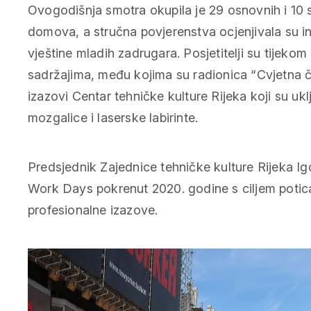
Ovogodišnja smotra okupila je 29 osnovnih i 10 s
domova, a stručna povjerenstva ocjenjivala su ino
vještine mladih zadrugara. Posjetitelji su tijeko
sadržajima, među kojima su radionica “Cvjetna ča
izazovi Centar tehničke kulture Rijeka koji su ukl
mozgalice i laserske labirinte.
Predsjednik Zajednice tehničke kulture Rijeka Ig
Work Days pokrenut 2020. godine s ciljem potica
profesionalne izazove.