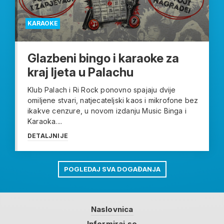
KARAOKE
Glazbeni bingo i karaoke za
kraj ljeta u Palachu
Klub Palach i Ri Rock ponovno spajaju dvije
omiljene stvari, natjecateljski kaos i mikrofone bez
ikakve cenzure, u novom izdanju Music Binga i
Karaoka....
DETALJNIJE
POGLEDAJ SVA DOGAĐANJA
Naslovnica
Informiraj se