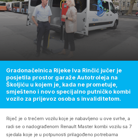
Gradonačelnica Rijeke Iva Rinčić jučer je
posjetila prostor garaže Autotroleja na
Školjiću u kojem je, kada ne prometuje,
smješteno i novo specijalno putničko kombi
vozilo za prijevoz osoba s invaliditetom.
Riječ je o trećem vozilu koje je nabavljeno u ove svrhe, a
radi se o nadograđenom Renault Master kombi vozilu sa 7
sjedala koje je u potpunosti prilagođeno potrebama