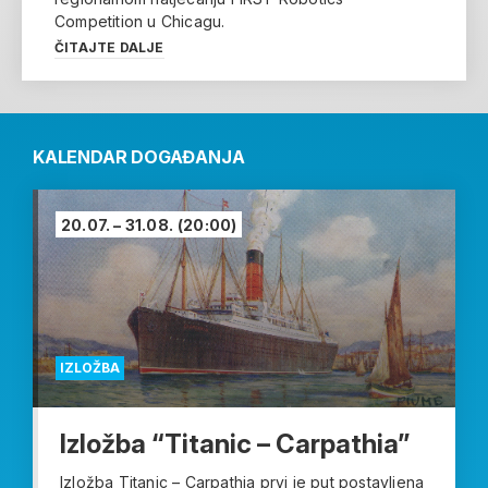
Competition u Chicagu.
ČITAJTE DALJE
KALENDAR DOGAĐANJA
20.07. – 31.08.
(20:00)
IZLOŽBA
Izložba “Titanic – Carpathia”
Izložba Titanic – Carpathia prvi je put postavljena