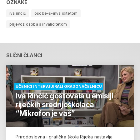
OZNAKE
iva rinčić
osobe-s-invaliditetom
prijevoz osoba s invaliditetom
SLIČNI ČLANCI
UČENICI INTERVJUIRALI GRADONAČELNICU
Iva Rinčić gostovala u emisiji
riječkih srednjoškolaca
“Mikrofon je vaš”
Prirodoslovna i grafička škola Rijeka nastavlja