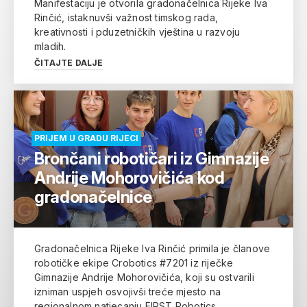
Manifestaciju je otvorila gradonačelnica Rijeke Iva
Rinčić, istaknuvši važnost timskog rada,
kreativnosti i pduzetničkih vještina u razvoju
mladih.
ČITAJTE DALJE
PRIJEM U GRADU RIJECI
Brončani robotičari iz Gimnazije
Andrije Mohorovičića kod
gradonačelnice
Gradonačelnica Rijeke Iva Rinčić primila je članove
robotičke ekipe Crobotics #7201 iz riječke
Gimnazije Andrije Mohorovičića, koji su ostvarili
izniman uspjeh osvojivši treće mjesto na
regionalnom natjecanju FIRST Robotics