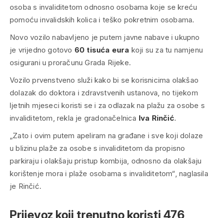
osoba s invaliditetom odnosno osobama koje se kreću
pomoću invalidskih kolica i teško pokretnim osobama.
Novo vozilo nabavljeno je putem javne nabave i ukupno
je vrijedno gotovo
60 tisuća eura
koji su za tu namjenu
osigurani u proračunu Grada Rijeke.
Vozilo prvenstveno služi kako bi se korisnicima olakšao
dolazak do doktora i zdravstvenih ustanova, no tijekom
ljetnih mjeseci koristi se i za odlazak na plažu za osobe s
invaliditetom, rekla je gradonačelnica
Iva Rinčić
.
„Zato i ovim putem apeliram na građane i sve koji dolaze
u blizinu plaže za osobe s invaliditetom da propisno
parkiraju i olakšaju pristup kombija, odnosno da olakšaju
korištenje mora i plaže osobama s invaliditetom“, naglasila
je Rinčić.
Prijevoz koji trenutno koristi 476