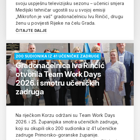
svoju uspješnu televizijsku sezonu – učenici smjera
Medijski tehničar ugostili su u svojoj emisiji
„Mikrofon je vaš” gradonačelnicu Ivu Rinčić, drugu
ženu u povijesti Rijeke na čelu Grada.
ČITAJTE DALJE
200 SUDIONIKA IZ 41 UČENIČKE ZADRUGE
Gradonačelnica Iva Rinčić
otvorila Team Work Days
2026. i smotru učeničkih
zadruga
Na riječkom Korzu održani su Team Work Days
2026. i 25. Županijska smotra učeničkih zadruga,
koji su okupili oko 200 sudionika iz 41 učeničke
zadruge Primorsko-goranske županije.