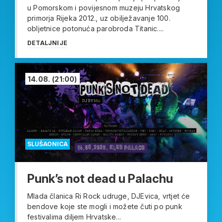
u Pomorskom i povijesnom muzeju Hrvatskog
primorja Rijeka 2012., uz obilježavanje 100.
obljetnice potonuća parobroda Titanic....
DETALJNIJE
14.08.
(21:00)
SLUŠAONICA
Punk’s not dead u Palachu
Mlada članica Ri Rock udruge, DJEvica, vrtjet će
bendove koje ste mogli i možete čuti po punk
festivalima diljem Hrvatske...