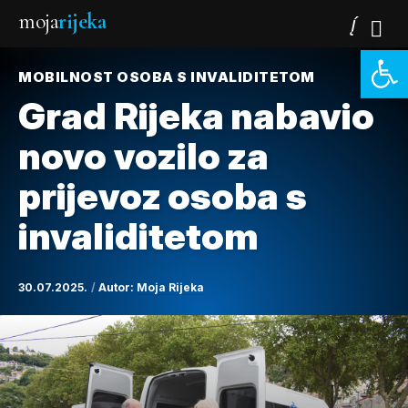
moja
rijeka
Open 
MOBILNOST OSOBA S INVALIDITETOM
Grad Rijeka nabavio
novo vozilo za
prijevoz osoba s
invaliditetom
30.07.2025.
Autor:
Moja Rijeka