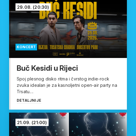
29.08.
(20:30)
KONCERT
Buč Kesidi u Rijeci
Spoj plesnog disko ritma i čvrstog indie-rock
zvuka idealan je za kasnoljetni open-air party na
Trsatu....
DETALJNIJE
21.09.
(21:00)