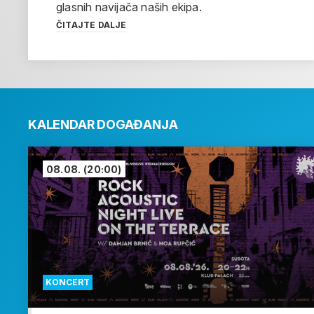
glasnih navijača naših ekipa.
ČITAJTE DALJE
KALENDAR DOGAĐANJA
08.08.
(20:00)
KONCERT