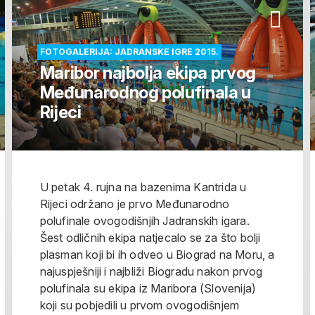
FOTOGALERIJA: JADRANSKE IGRE 2015.
Maribor najbolja ekipa prvog
Međunarodnog polufinala u
Rijeci
U petak 4. rujna na bazenima Kantrida u
Rijeci održano je prvo Međunarodno
polufinale ovogodišnjih Jadranskih igara.
Šest odličnih ekipa natjecalo se za što bolji
plasman koji bi ih odveo u Biograd na Moru, a
najuspješniji i najbliži Biogradu nakon prvog
polufinala su ekipa iz Maribora (Slovenija)
koji su pobjedili u prvom ovogodišnjem