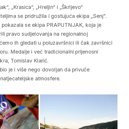
k“, „Krasica“, „Hreljin“ i „Škrljevo“
ljima se pridružila i gostujuća ekipa „Senj”.
će pokazala se ekipa PRAPUTNJAK, koja je
li pravo sudjelovanja na regionalnoj
ćemo ih gledati u poluzavršnici ili čak završnici
ru. Medalje i već tradicionalni prijenosni
ra, Tomislav Klarić.
bio je i više nego dovoljan da privuče
e natjecateljske atmosfere.