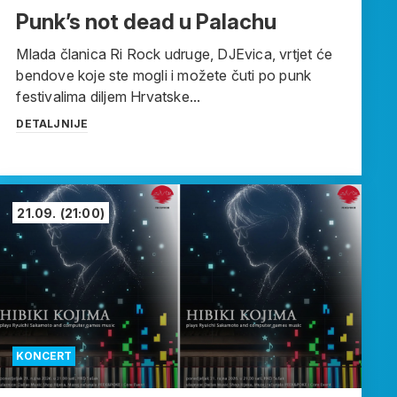
Punk’s not dead u Palachu
Mlada članica Ri Rock udruge, DJEvica, vrtjet će
bendove koje ste mogli i možete čuti po punk
festivalima diljem Hrvatske...
DETALJNIJE
21.09.
(21:00)
KONCERT