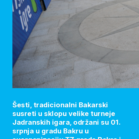
Šesti, tradicionalni Bakarski
susreti u sklopu velike turneje
Jadranskih igara, održani su 01.
srpnja u gradu Bakru u