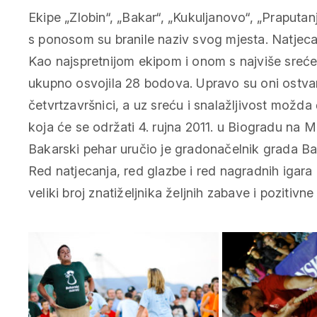
Ekipe „Zlobin“, „Bakar“, „Kukuljanovo“, „Praputanja
s ponosom su branile naziv svog mjesta. Natjecate
Kao najspretnijom ekipom i onom s najviše sre
ukupno osvojila 28 bodova. Upravo su oni ostvari
četvrtzavršnici, a uz sreću i snalažljivost možda 
koja će se održati 4. rujna 2011. u Biogradu na Mo
Bakarski pehar uručio je gradonačelnik grada Bak
Red natjecanja, red glazbe i red nagradnih igara 
veliki broj znatiželjnika željnih zabave i pozitivn