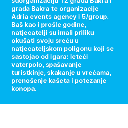
suorganizaciju TZ grada Bakra i
grada Bakra te organizacije
Adria events agency i 5/group.
Baš kao i prošle godine,
natjecatelji su imali priliku
okušati svoju sreću u
natjecateljskom poligonu koji se
sastojao od igara: leteći
vaterpolo, spašavanje
turistkinje, skakanje u vrećama,
prenošenje kašeta i potezanje
konopa.