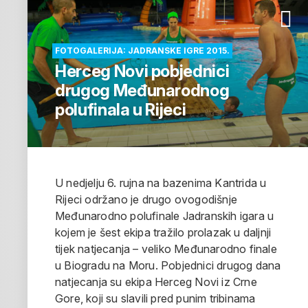
FOTOGALERIJA: JADRANSKE IGRE 2015.
Herceg Novi pobjednici
drugog Međunarodnog
polufinala u Rijeci
U nedjelju 6. rujna na bazenima Kantrida u
Rijeci održano je drugo ovogodišnje
Međunarodno polufinale Jadranskih igara u
kojem je šest ekipa tražilo prolazak u daljnji
tijek natjecanja – veliko Međunarodno finale
u Biogradu na Moru. Pobjednici drugog dana
natjecanja su ekipa Herceg Novi iz Crne
Gore, koji su slavili pred punim tribinama