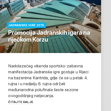
JADRANSKE IGRE 2015.
Promocija Jadranskih igara na
riječkom Korzu
Nadolazećeg vikenda sportsko-zabavna
manifestacija Jadranske igre gostuje u Rijeci
na bazenima Kantrida, gdje će se u petak 4.
rujna i u nedjelju 6. rujna održati
međunarodna polufinala šeste sezone
ovogodišnjeg natjecanja.
ČITAJTE DALJE