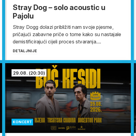
Stray Dog – solo acoustic u
Pajolu
Stray Dogg dolazi približiti nam svoje pjesme,
pričajući zabavne priče o tome kako su nastajale
demistificirajući cijeli proces stvaranja....
DETALJNIJE
29.08.
(20:30)
KONCERT