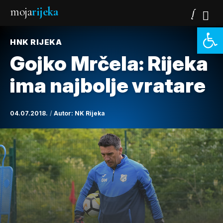
moja
rijeka
Open 
HNK RIJEKA
Gojko Mrčela: Rijeka
ima najbolje vratare
04.07.2018.
Autor:
NK Rijeka