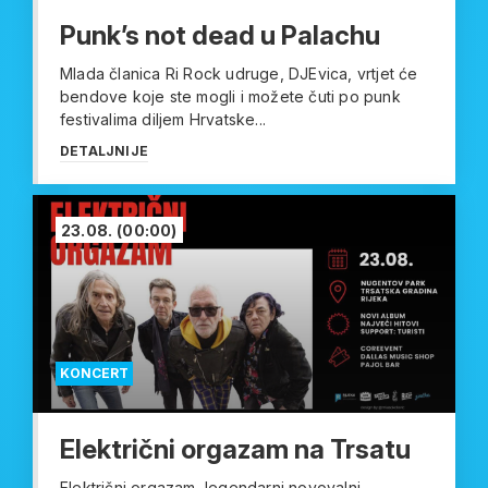
Punk’s not dead u Palachu
Mlada članica Ri Rock udruge, DJEvica, vrtjet će
bendove koje ste mogli i možete čuti po punk
festivalima diljem Hrvatske...
DETALJNIJE
23.08.
(00:00)
KONCERT
Električni orgazam na Trsatu
Električni orgazam, legendarni novovalni