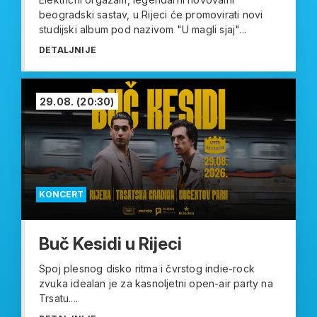
beogradski sastav, u Rijeci će promovirati novi
studijski album pod nazivom "U magli sjaj"...
DETALJNIJE
29.08.
(20:30)
KONCERT
Buč Kesidi u Rijeci
Spoj plesnog disko ritma i čvrstog indie-rock
zvuka idealan je za kasnoljetni open-air party na
Trsatu....