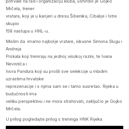
pohvale na rad i organizaciju kluba, ustvrdio je Gojko
Mrčela, trener
vratara, koji je u karijeri u dresu Šibenika, Cibalije i Istre
skupio
158 nastupa u HNL-u.
Mislim da imamo najbolje vratare, iskusne Simona Slugu i
Andreja
Prskala koji treniraju na jednoj visokoj razini, te Ivana
Nevistića i
Ivora Pandura koji su prošli sve selekcije u mladim
uzrastima hrvatske
reprezenacije i s njima sam se i tamo susretao. Rijeka u
budućnosti ima
veliku perspektivu i ne mora strahovati, zaključio je Gojko
Mrčela.
U prilog pogledajte prilog s treninga HNK Rijeka