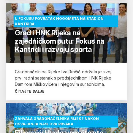
U FOKUSU POVRATAK NOGOMETA NA STADION
KANTRIDA
Grad i HNK Rijeka na
zajedničkom putu: Fokus na
Kantridi i razvoju sporta
Gradonačelnica Rijeke Iva Rinčić održala je svoj
prvi radni sastanak s predsjednikom HNK Rijeke
Damirom Miškovićem i njegovim suradnicima.
ČITAJTE DALJE
ZAHVALA GRADONAČELNIKA RIJEKE NAKON
OSVAJANJA NASLOVA PRVAKA
Filipović: Hvala vam što ste