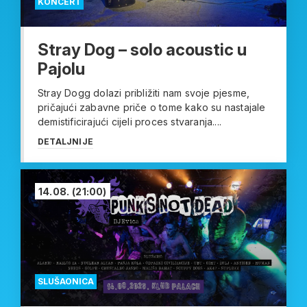
KONCERT
Stray Dog – solo acoustic u
Pajolu
Stray Dogg dolazi približiti nam svoje pjesme,
pričajući zabavne priče o tome kako su nastajale
demistificirajući cijeli proces stvaranja....
DETALJNIJE
14.08.
(21:00)
SLUŠAONICA