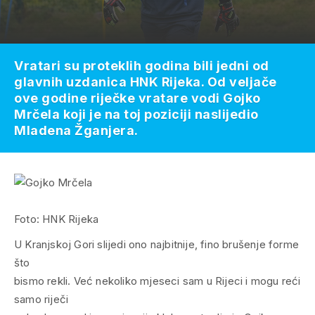
Vratari su proteklih godina bili jedni od
glavnih uzdanica HNK Rijeka. Od veljače
ove godine riječke vratare vodi Gojko
Mrčela koji je na toj poziciji naslijedio
Mladena Žganjera.
Foto: HNK Rijeka
U Kranjskoj Gori slijedi ono najbitnije, fino brušenje forme
što
bismo rekli. Već nekoliko mjeseci sam u Rijeci i mogu reći
samo riječi