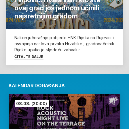
ovaj grad još jednom učinili
najsretnijim gradom
Nakon jučerašnje pobjede HNK Rijeka na Rujevici i
osvajanja naslova prvaka Hrvatske, gradonačelnik
Rijeke uputio je sljedeću zahvalu:
ČITAJTE DALJE
KALENDAR DOGAĐANJA
08.08.
(20:00)