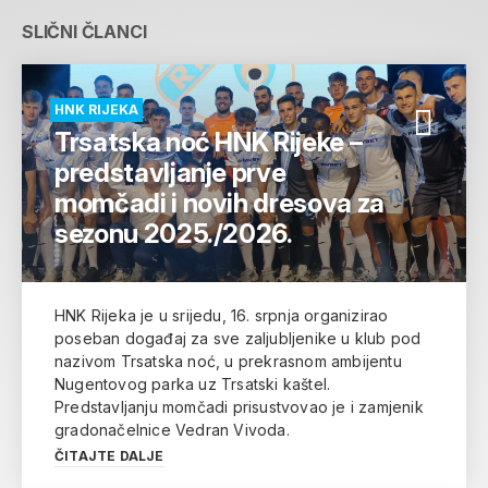
SLIČNI ČLANCI
HNK RIJEKA
Trsatska noć HNK Rijeke –
predstavljanje prve
momčadi i novih dresova za
sezonu 2025./2026.
HNK Rijeka je u srijedu, 16. srpnja organizirao
poseban događaj za sve zaljubljenike u klub pod
nazivom Trsatska noć, u prekrasnom ambijentu
Nugentovog parka uz Trsatski kaštel.
Predstavljanju momčadi prisustvovao je i zamjenik
gradonačelnice Vedran Vivoda.
ČITAJTE DALJE