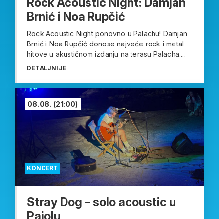
Rock Acoustic Night: Damjan
Brnić i Noa Rupčić
Rock Acoustic Night ponovno u Palachu! Damjan
Brnić i Noa Rupčić donose najveće rock i metal
hitove u akustičnom izdanju na terasu Palacha....
DETALJNIJE
08.08.
(21:00)
KONCERT
Stray Dog – solo acoustic u
Pajolu