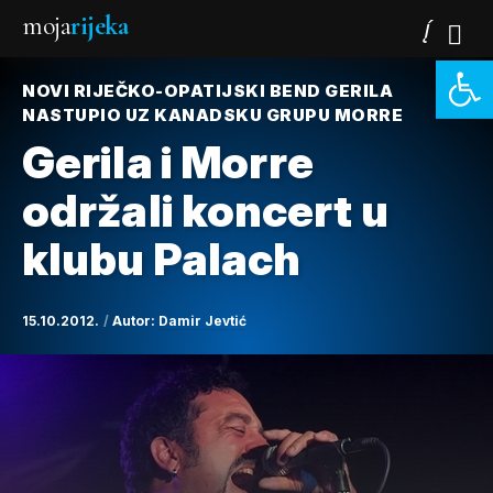
moja
rijeka
Open 
NOVI RIJEČKO-OPATIJSKI BEND GERILA
NASTUPIO UZ KANADSKU GRUPU MORRE
Gerila i Morre
održali koncert u
klubu Palach
15.10.2012.
Autor:
Damir Jevtić