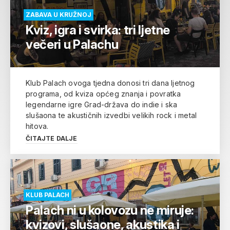
ZABAVA U KRUŽNOJ
Kviz, igra i svirka: tri ljetne
večeri u Palachu
Klub Palach ovoga tjedna donosi tri dana ljetnog
programa, od kviza općeg znanja i povratka
legendarne igre Grad-država do indie i ska
slušaona te akustičnih izvedbi velikih rock i metal
hitova.
ČITAJTE DALJE
KLUB PALACH
Palach ni u kolovozu ne miruje:
kvizovi, slušaone, akustika i