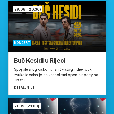
29.08.
(20:30)
KONCERT
Buč Kesidi u Rijeci
Spoj plesnog disko ritma i čvrstog indie-rock
zvuka idealan je za kasnoljetni open-air party na
Trsatu....
DETALJNIJE
21.09.
(21:00)