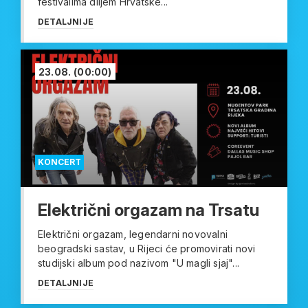
festivalima diljem Hrvatske...
DETALJNIJE
23.08.
(00:00)
KONCERT
Električni orgazam na Trsatu
Električni orgazam, legendarni novovalni
beogradski sastav, u Rijeci će promovirati novi
studijski album pod nazivom "U magli sjaj"...
DETALJNIJE