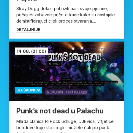
Stray Dogg dolazi približiti nam svoje pjesme,
pričajući zabavne priče o tome kako su nastajale
demistificirajući cijeli proces stvaranja....
DETALJNIJE
14.08.
(21:00)
SLUŠAONICA
Punk’s not dead u Palachu
Mlada članica Ri Rock udruge, DJEvica, vrtjet će
bendove koje ste mogli i možete čuti po punk