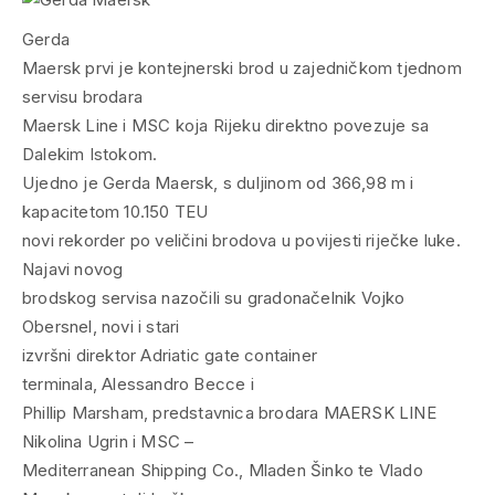
Gerda
Maersk prvi je kontejnerski brod u zajedničkom tjednom
servisu brodara
Maersk Line i MSC koja Rijeku direktno povezuje sa
Dalekim Istokom.
Ujedno je Gerda Maersk, s duljinom od 366,98 m i
kapacitetom 10.150 TEU
novi rekorder po veličini brodova u povijesti riječke luke.
Najavi novog
brodskog servisa nazočili su gradonačelnik Vojko
Obersnel, novi i stari
izvršni direktor Adriatic gate container
terminala, Alessandro Becce i
Phillip Marsham, predstavnica brodara MAERSK LINE
Nikolina Ugrin i MSC –
Mediterranean Shipping Co., Mladen Šinko te Vlado