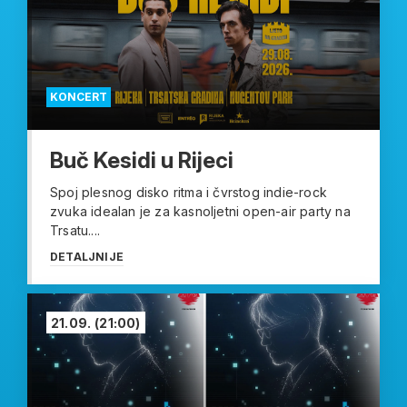
KONCERT
Buč Kesidi u Rijeci
Spoj plesnog disko ritma i čvrstog indie-rock
zvuka idealan je za kasnoljetni open-air party na
Trsatu....
DETALJNIJE
21.09.
(21:00)