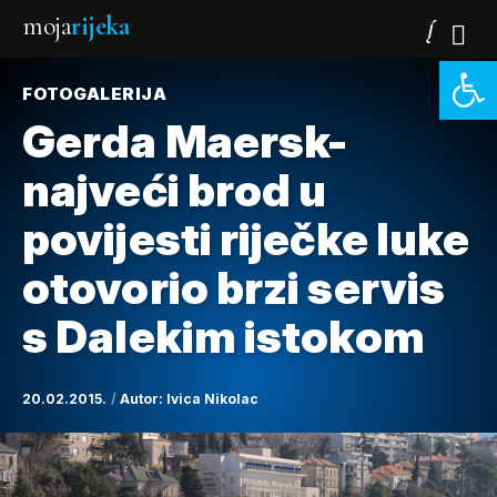
moja
rijeka
Open 
FOTOGALERIJA
Gerda Maersk-
najveći brod u
povijesti riječke luke
otovorio brzi servis
s Dalekim istokom
20.02.2015.
Autor:
Ivica Nikolac