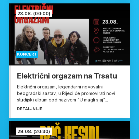
23.08.
(00:00)
KONCERT
Električni orgazam na Trsatu
Električni orgazam, legendarni novovalni
beogradski sastav, u Rijeci će promovirati novi
studijski album pod nazivom "U magli sjaj"...
DETALJNIJE
29.08.
(20:30)