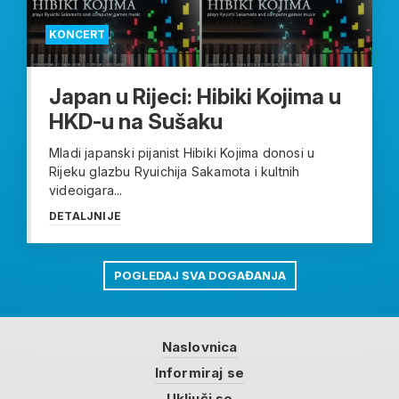
KONCERT
Japan u Rijeci: Hibiki Kojima u
HKD-u na Sušaku
Mladi japanski pijanist Hibiki Kojima donosi u
Rijeku glazbu Ryuichija Sakamota i kultnih
videoigara...
DETALJNIJE
POGLEDAJ SVA DOGAĐANJA
Naslovnica
Informiraj se
Uključi se