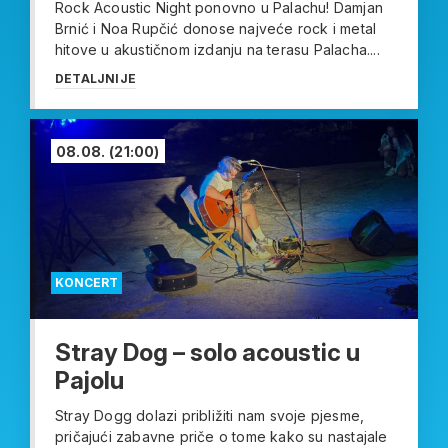
Rock Acoustic Night ponovno u Palachu! Damjan
Brnić i Noa Rupčić donose najveće rock i metal
hitove u akustičnom izdanju na terasu Palacha....
DETALJNIJE
08.08.
(21:00)
KONCERT
Stray Dog – solo acoustic u
Pajolu
Stray Dogg dolazi približiti nam svoje pjesme,
pričajući zabavne priče o tome kako su nastajale