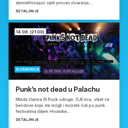
demistificirajući cijeli proces stvaranja....
DETALJNIJE
14.08.
(21:00)
SLUŠAONICA
Punk’s not dead u Palachu
Mlada članica Ri Rock udruge, DJEvica, vrtjet će
bendove koje ste mogli i možete čuti po punk
festivalima diljem Hrvatske...
DETALJNIJE