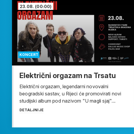
23.08.
(00:00)
KONCERT
Električni orgazam na Trsatu
Električni orgazam, legendarni novovalni
beogradski sastav, u Rijeci će promovirati novi
studijski album pod nazivom "U magli sjaj"...
DETALJNIJE