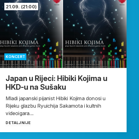
21.09.
(21:00)
KONCERT
Japan u Rijeci: Hibiki Kojima u
HKD-u na Sušaku
Mladi japanski pijanist Hibiki Kojima donosi u
Rijeku glazbu Ryuichija Sakamota i kultnih
videoigara...
DETALJNIJE