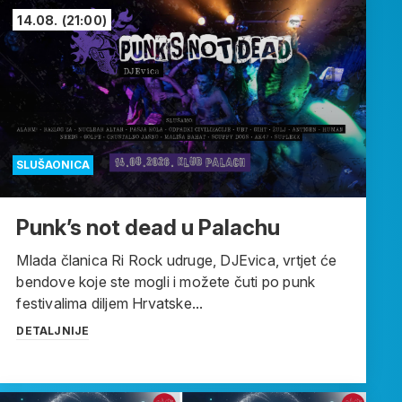
14.08.
(21:00)
SLUŠAONICA
Punk’s not dead u Palachu
Mlada članica Ri Rock udruge, DJEvica, vrtjet će
bendove koje ste mogli i možete čuti po punk
festivalima diljem Hrvatske...
DETALJNIJE