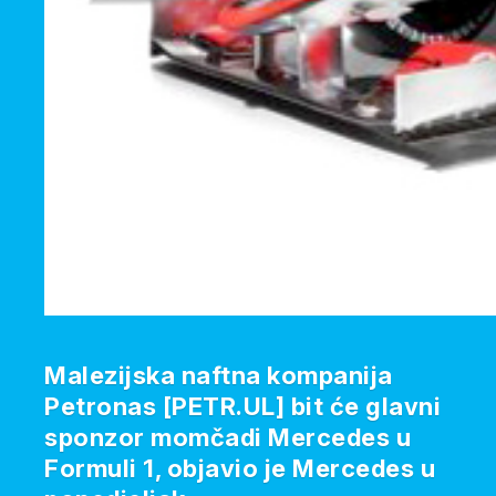
Malezijska naftna kompanija
Petronas [PETR.UL] bit će glavni
sponzor momčadi Mercedes u
Formuli 1, objavio je Mercedes u