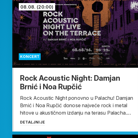
08.08.
(20:00)
KONCERT
Rock Acoustic Night: Damjan
Brnić i Noa Rupčić
Rock Acoustic Night ponovno u Palachu! Damjan
Brnić i Noa Rupčić donose najveće rock i metal
hitove u akustičnom izdanju na terasu Palacha....
DETALJNIJE