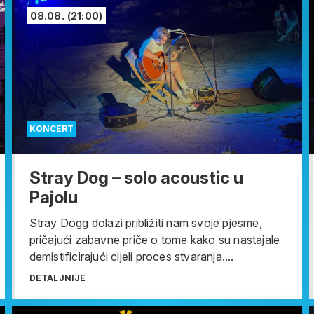
08.08.
(21:00)
KONCERT
Stray Dog – solo acoustic u
Pajolu
Stray Dogg dolazi približiti nam svoje pjesme,
pričajući zabavne priče o tome kako su nastajale
demistificirajući cijeli proces stvaranja....
DETALJNIJE