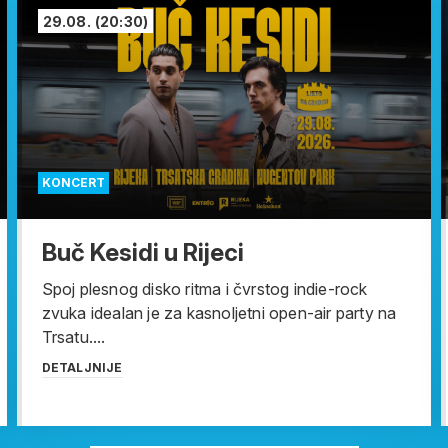
29.08.
(20:30)
KONCERT
Buč Kesidi u Rijeci
Spoj plesnog disko ritma i čvrstog indie-rock
zvuka idealan je za kasnoljetni open-air party na
Trsatu....
DETALJNIJE