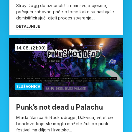
Stray Dogg dolazi približiti nam svoje pjesme,
pričajući zabavne priče o tome kako su nastajale
demistificirajući cijeli proces stvaranja....
DETALJNIJE
14.08.
(21:00)
SLUŠAONICA
Punk’s not dead u Palachu
Mlada članica Ri Rock udruge, DJEvica, vrtjet će
bendove koje ste mogli i možete čuti po punk
festivalima diljem Hrvatske...