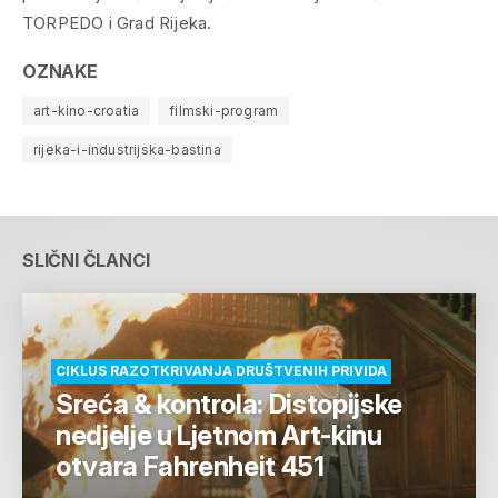
TORPEDO i Grad Rijeka.
OZNAKE
art-kino-croatia
filmski-program
rijeka-i-industrijska-bastina
SLIČNI ČLANCI
CIKLUS RAZOTKRIVANJA DRUŠTVENIH PRIVIDA
Sreća & kontrola: Distopijske
nedjelje u Ljetnom Art-kinu
otvara Fahrenheit 451