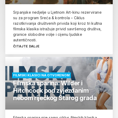
Srpanjske nedjelje u Ljetnom Art-kinu rezervirane
su za program Sreća & kontrola – Ciklus
razotkrivanja društvenih privida koji kroz tri kultna
filmska klasika istražuje privid savršenog društva,
granice slobodne volje i cijenu ljudske
autentičnosti.
ČITAJTE DALJE
FILMSKI KLASICI NA OTVORENOM
Filmska sparina: Wilder i
Hitchcock pod zvjezdanim
nebom riječkog Starog grada
Filmska sparina nije samo ciklus filmskih klasika,