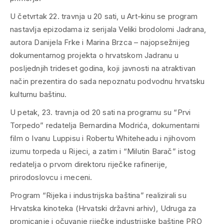
U četvrtak 22. travnja u 20 sati, u Art-kinu se program
nastavlja epizodama iz serijala Veliki brodolomi Jadrana,
autora Danijela Frke i Marina Brzca – najopsežnijeg
dokumentarnog projekta o hrvatskom Jadranu u
posljednjih trideset godina, koji javnosti na atraktivan
način prezentira do sada nepoznatu podvodnu hrvatsku
kulturnu baštinu.
U petak, 23. travnja od 20 sati na programu su “Prvi
Torpedo” redatelja Bernardina Modrića, dokumentarni
film o Ivanu Luppisu i Robertu Whiteheadu i njihovom
izumu torpeda u Rijeci, a zatim i “Milutin Barač” istog
redatelja o prvom direktoru riječke rafinerije,
prirodoslovcu i meceni.
Program “Rijeka i industrijska baština” realizirali su
Hrvatska kinoteka (Hrvatski državni arhiv), Udruga za
promicanje i očuvanje riječke industrijske baštine PRO