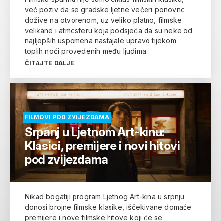
već poziv da se gradske ljetne večeri ponovno
dožive na otvorenom, uz veliko platno, filmske
velikane i atmosferu koja podsjeća da su neke od
najljepših uspomena nastajale upravo tijekom
toplih noći provedenih među ljudima
ČITAJTE DALJE
FILMOVI POD ZVIJEZDAMA
Srpanj u Ljetnom Art-kinu:
Klasici, premijere i novi hitovi
pod zvijezdama
Nikad bogatiji program Ljetnog Art-kina u srpnju
donosi brojne filmske klasike, iščekivane domaće
premijere i nove filmske hitove koji će se