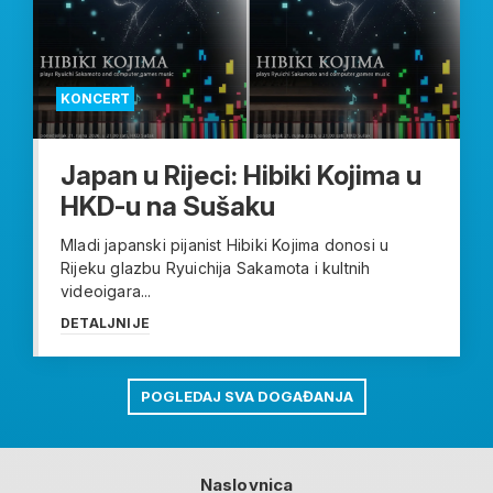
KONCERT
Japan u Rijeci: Hibiki Kojima u
HKD-u na Sušaku
Mladi japanski pijanist Hibiki Kojima donosi u
Rijeku glazbu Ryuichija Sakamota i kultnih
videoigara...
DETALJNIJE
POGLEDAJ SVA DOGAĐANJA
Naslovnica