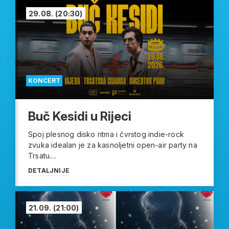
29.08.
(20:30)
KONCERT
Buč Kesidi u Rijeci
Spoj plesnog disko ritma i čvrstog indie-rock
zvuka idealan je za kasnoljetni open-air party na
Trsatu....
DETALJNIJE
21.09.
(21:00)