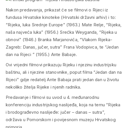
Nakon predavanja, prikazat će se filmovi o Rijeci iz
fundusa Hrvatske kinoteke (Hrvatski državni arhiv) i to:
“Rijeka, luka Srednje Europe” (1963.) Mate Relje, “Rijeka,
naša najveća luka” (1956.) Srećka Weyganda, “Rijeka u
obnovi” (1946.) Branka Marjanovića, “Vlakom Rijeka-
Zagreb: Danas, jučer, sutra” Frana Vodopivca, te “Jedan
dan na Rijeci ” (1955.) Ante Babaje.
Ovi vrijedni filmovi prikazuju Rijeku i njezinu industrijsku
baštinu, ali i njezine stanovnike, poput filma “Jedan dan na
Rijeci” gdje redatelj Ante Babaja prati jedan dan u životu
nekoliko žitelja Rijeke i njenih radnika.
Predavanje i filmovi su uvod u 4. međunarodnu
konferenciju industrijskog naslijeđa, koja na temu “Rijeka
i brodograđevno naslijeđe: jučer – danas – sutra”,
održava u Pomorskom i povijesnom muzeju Hrvatskog
primorja.