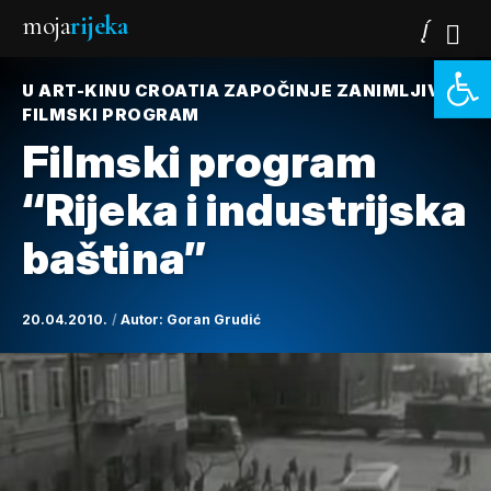
moja
rijeka
Open 
U ART-KINU CROATIA ZAPOČINJE ZANIMLJIV
FILMSKI PROGRAM
Filmski program
“Rijeka i industrijska
baština”
20.04.2010.
Autor:
Goran Grudić