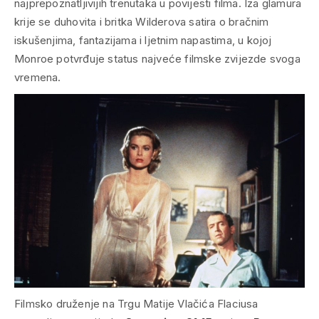
najprepoznatljivijih trenutaka u povijesti filma. Iza glamura
krije se duhovita i britka Wilderova satira o bračnim
iskušenjima, fantazijama i ljetnim napastima, u kojoj
Monroe potvrđuje status najveće filmske zvijezde svoga
vremena.
Filmsko druženje na Trgu Matije Vlačića Flaciusa