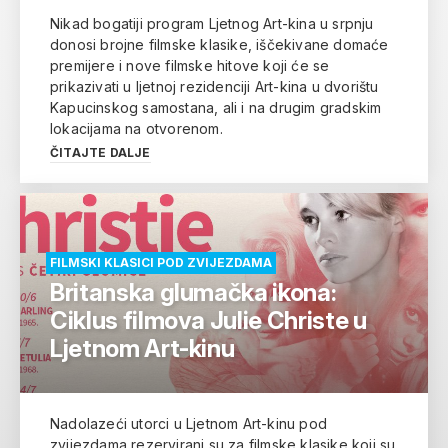
Nikad bogatiji program Ljetnog Art-kina u srpnju
donosi brojne filmske klasike, iščekivane domaće
premijere i nove filmske hitove koji će se
prikazivati u ljetnoj rezidenciji Art-kina u dvorištu
Kapucinskog samostana, ali i na drugim gradskim
lokacijama na otvorenom.
ČITAJTE DALJE
FILMSKI KLASICI POD ZVIJEZDAMA
Britanska glumačka ikona:
Ciklus filmova Julie Christe u
Ljetnom Art-kinu
Nadolazeći utorci u Ljetnom Art-kinu pod
zvijezdama rezervirani su za filmske klasike koji su