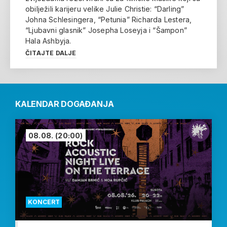
obilježili karijeru velike Julie Christie: “Darling”
Johna Schlesingera, “Petunia” Richarda Lestera,
“Ljubavni glasnik” Josepha Loseyja i “Šampon”
Hala Ashbyja.
ČITAJTE DALJE
KALENDAR DOGAĐANJA
08.08.
(20:00)
KONCERT