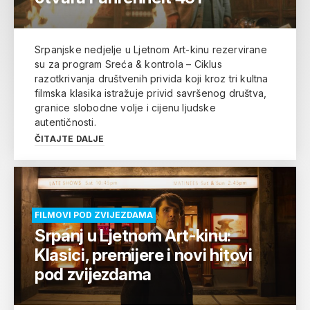
Srpanjske nedjelje u Ljetnom Art-kinu rezervirane
su za program Sreća & kontrola – Ciklus
razotkrivanja društvenih privida koji kroz tri kultna
filmska klasika istražuje privid savršenog društva,
granice slobodne volje i cijenu ljudske
autentičnosti.
ČITAJTE DALJE
FILMOVI POD ZVIJEZDAMA
Srpanj u Ljetnom Art-kinu:
Klasici, premijere i novi hitovi
pod zvijezdama