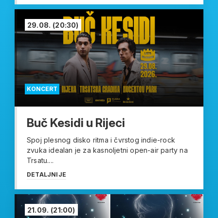
29.08.
(20:30)
KONCERT
Buč Kesidi u Rijeci
Spoj plesnog disko ritma i čvrstog indie-rock
zvuka idealan je za kasnoljetni open-air party na
Trsatu....
DETALJNIJE
21.09.
(21:00)