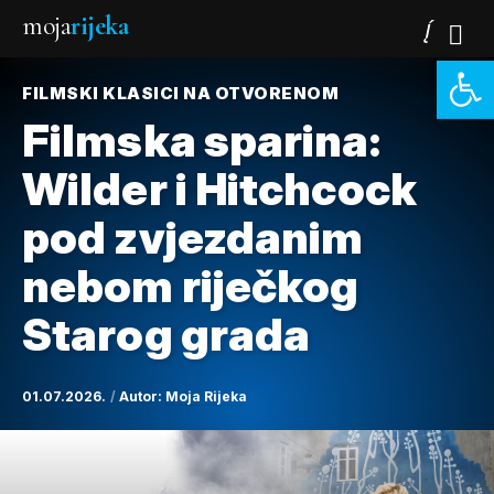
moja
rijeka
Open 
FILMSKI KLASICI NA OTVORENOM
Filmska sparina:
Wilder i Hitchcock
pod zvjezdanim
nebom riječkog
Starog grada
01.07.2026.
Autor:
Moja Rijeka