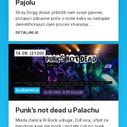
Pajolu
Stray Dogg dolazi približiti nam svoje pjesme,
pričajući zabavne priče o tome kako su nastajale
demistificirajući cijeli proces stvaranja....
DETALJNIJE
14.08.
(21:00)
SLUŠAONICA
Punk’s not dead u Palachu
Mlada članica Ri Rock udruge, DJEvica, vrtjet će
bendove koje ste mogli i možete čuti po punk