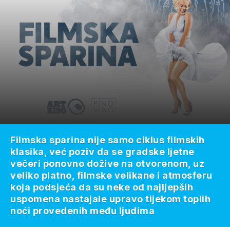
Filmska sparina nije samo ciklus filmskih
klasika, već poziv da se gradske ljetne
večeri ponovno dožive na otvorenom, uz
veliko platno, filmske velikane i atmosferu
koja podsjeća da su neke od najljepših
uspomena nastajale upravo tijekom toplih
noći provedenih među ljudima