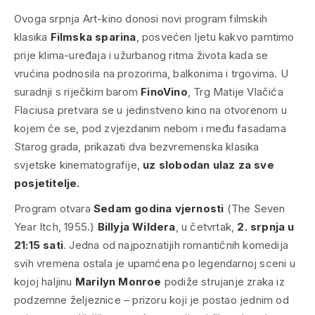
Ovoga srpnja Art-kino donosi novi program filmskih
klasika
Filmska sparina
, posvećen ljetu kakvo pamtimo
prije klima-uređaja i užurbanog ritma života kada se
vrućina podnosila na prozorima, balkonima i trgovima. U
suradnji s riječkim barom
FinoVino
, Trg Matije Vlačića
Flaciusa pretvara se u jedinstveno kino na otvorenom u
kojem će se, pod zvjezdanim nebom i među fasadama
Starog grada, prikazati dva bezvremenska klasika
svjetske kinematografije,
uz slobodan ulaz za sve
posjetitelje.
Program otvara
Sedam godina vjernosti
(
The Seven
Year Itch
, 1955.)
Billyja Wildera
, u četvrtak,
2. srpnja u
21:15 sati
. Jedna od najpoznatijih romantičnih komedija
svih vremena ostala je upamćena po legendarnoj sceni u
kojoj haljinu
Marilyn Monroe
podiže strujanje zraka iz
podzemne željeznice – prizoru koji je postao jednim od