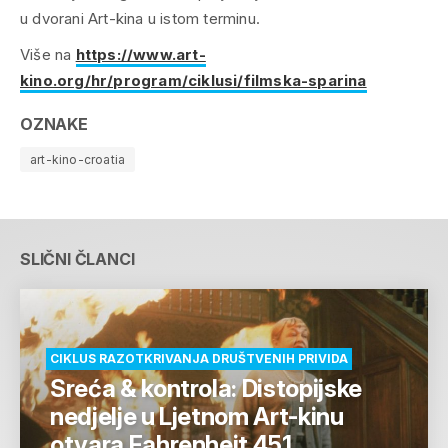
u dvorani Art-kina u istom terminu.
Više na
https://www.art-
kino.org/hr/program/ciklusi/filmska-sparina
OZNAKE
art-kino-croatia
SLIČNI ČLANCI
CIKLUS RAZOTKRIVANJA DRUŠTVENIH PRIVIDA
Sreća & kontrola: Distopijske
nedjelje u Ljetnom Art-kinu
otvara Fahrenheit 451