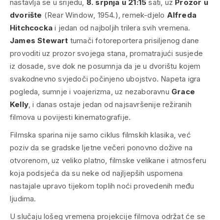
nastavlja se u srijedu,
8. srpnja u 21:15
sati, uz
Prozor u
dvorište
(
Rear Window
, 1954.), remek-djelo
Alfreda
Hitchcocka
i jedan od najboljih trilera svih vremena.
James Stewart
tumači fotoreportera prisiljenog dane
provoditi uz prozor svojega stana, promatrajući susjede
iz dosade, sve dok ne posumnja da je u dvorištu kojem
svakodnevno svjedoči počinjeno ubojstvo. Napeta igra
pogleda, sumnje i voajerizma, uz nezaboravnu
Grace
Kelly
, i danas ostaje jedan od najsavršenije režiranih
filmova u povijesti kinematografije.
Filmska sparina nije samo ciklus filmskih klasika, već
poziv da se gradske ljetne večeri ponovno dožive na
otvorenom, uz veliko platno, filmske velikane i atmosferu
koja podsjeća da su neke od najljepših uspomena
nastajale upravo tijekom toplih noći provedenih među
ljudima.
U slučaju lošeg vremena projekcije filmova održat će se