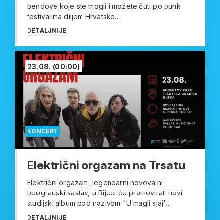
bendove koje ste mogli i možete čuti po punk
festivalima diljem Hrvatske...
DETALJNIJE
23.08.
(00:00)
KONCERT
Električni orgazam na Trsatu
Električni orgazam, legendarni novovalni
beogradski sastav, u Rijeci će promovirati novi
studijski album pod nazivom "U magli sjaj"...
DETALJNIJE