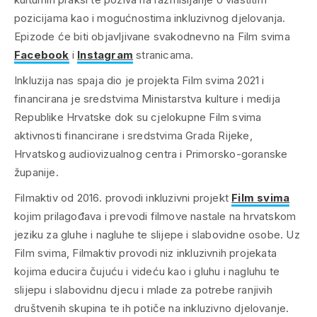
pozicijama kao i mogućnostima inkluzivnog djelovanja.
Epizode će biti objavljivane svakodnevno na Film svima
Facebook
i
Instagram
stranicama.
Inkluzija nas spaja
dio je projekta Film svima 2021 i
financirana je sredstvima Ministarstva kulture i medija
Republike Hrvatske dok su cjelokupne Film svima
aktivnosti financirane i sredstvima Grada Rijeke,
Hrvatskog audiovizualnog centra i Primorsko-goranske
županije.
Filmaktiv od 2016. provodi inkluzivni projekt
Film svima
kojim prilagođava i prevodi filmove nastale na hrvatskom
jeziku za gluhe i nagluhe te slijepe i slabovidne osobe. Uz
Film svima, Filmaktiv provodi niz inkluzivnih projekata
kojima educira čujuću i videću kao i gluhu i nagluhu te
slijepu i slabovidnu djecu i mlade za potrebe ranjivih
društvenih skupina te ih potiče na inkluzivno djelovanje.