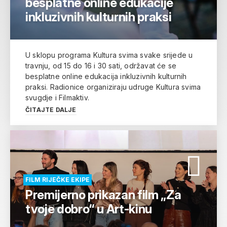
besplatne online edukacije
inkluzivnih kulturnih praksi
U sklopu programa Kultura svima svake srijede u
travnju, od 15 do 16 i 30 sati, održavat će se
besplatne online edukacija inkluzivnih kulturnih
praksi. Radionice organiziraju udruge Kultura svima
svugdje i Filmaktiv.
ČITAJTE DALJE
FILM RIJEČKE EKIPE
Premijerno prikazan film „Za
tvoje dobro“ u Art-kinu