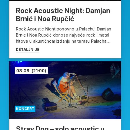
Rock Acoustic Night: Damjan
Brnić i Noa Rupčić
Rock Acoustic Night ponovno u Palachu! Damjan
Brnić i Noa Rupčić donose najveće rock i metal
hitove u akustičnom izdanju na terasu Palacha....
DETALJNIJE
08.08.
(21:00)
KONCERT
Stray Dog – solo acoustic u