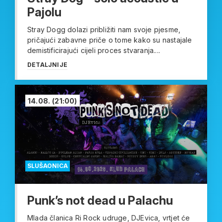
Pajolu
Stray Dogg dolazi približiti nam svoje pjesme,
pričajući zabavne priče o tome kako su nastajale
demistificirajući cijeli proces stvaranja....
DETALJNIJE
14.08.
(21:00)
SLUŠAONICA
Punk’s not dead u Palachu
Mlada članica Ri Rock udruge, DJEvica, vrtjet će