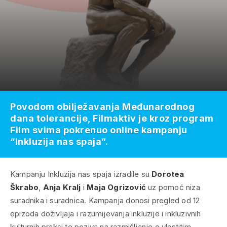
Povodom obilježavanja Međunarodnog
dana tolerancije, Filmaktiv je kroz program
Film svima pokrenuo online kampanju
“Inkluzija nas spaja”.
Kampanju
Inkluzija nas spaja
izradile su
Dorotea
Škrabo
,
Anja Kralj
i
Maja Ogrizović
uz pomoć niza
suradnika i suradnica. Kampanja donosi pregled od 12
epizoda doživljaja i razumijevanja inkluzije i inkluzivnih
kulturnih praksi te poziva na razmišljanje o vlastitim