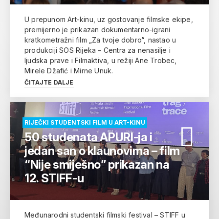
U prepunom Art-kinu, uz gostovanje filmske ekipe,
premijerno je prikazan dokumentarno-igrani
kratkometražni film „Za tvoje dobro“, nastao u
produkciji SOS Rijeka – Centra za nenasilje i
ljudska prave i Filmaktiva, u režiji Ane Trobec,
Mirele Džafić i Mirne Unuk.
ČITAJTE DALJE
RIJEČKI STUDENTSKI FILM U ART-KINU
50 studenata APURI-ja i
jedan san o klaunovima – film
“Nije smiješno” prikazan na
12. STIFF-u
Međunarodni studentski filmski festival – STIFF u