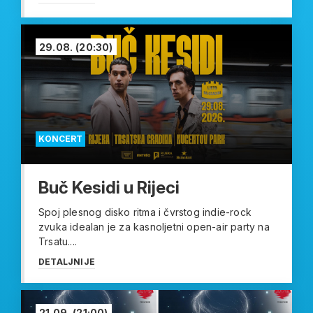
29.08.
(20:30)
KONCERT
Buč Kesidi u Rijeci
Spoj plesnog disko ritma i čvrstog indie-rock
zvuka idealan je za kasnoljetni open-air party na
Trsatu....
DETALJNIJE
21.09.
(21:00)