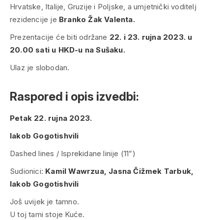
Hrvatske, Italije, Gruzije i Poljske, a umjetnički voditelj
rezidencije je
Branko Žak Valenta.
Prezentacije će biti održane
22. i 23. rujna 2023. u
20.00 sati u HKD-u na Sušaku.
Ulaz je slobodan.
Raspored i opis izvedbi:
Petak 22. rujna 2023.
Iakob Gogotishvili
Dashed lines / Isprekidane linije (11”)
Sudionici:
Kamil Wawrzua, Jasna Čižmek Tarbuk,
Iakob Gogotishvili
Još uvijek je tamno.
U toj tami stoje Kuće.