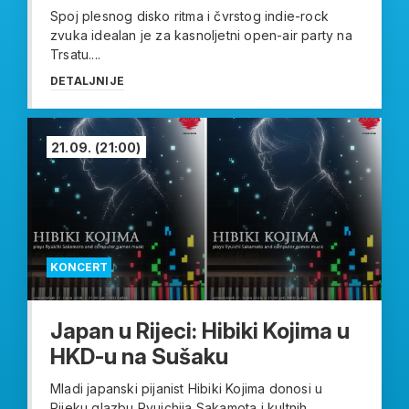
Spoj plesnog disko ritma i čvrstog indie-rock
zvuka idealan je za kasnoljetni open-air party na
Trsatu....
DETALJNIJE
21.09.
(21:00)
KONCERT
Japan u Rijeci: Hibiki Kojima u
HKD-u na Sušaku
Mladi japanski pijanist Hibiki Kojima donosi u
Rijeku glazbu Ryuichija Sakamota i kultnih