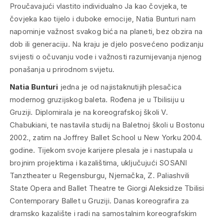
Proučavajući vlastito individualno Ja kao čovjeka, te
čovjeka kao tijelo i duboke emocije, Natia Bunturi nam
napominje važnost svakog bića na planeti, bez obzira na
dob ili generaciju. Na kraju je djelo posvećeno podizanju
svijesti o očuvanju vode i važnosti razumijevanja njenog
ponašanja u prirodnom svijetu.
Natia Bunturi
jedna je od najistaknutijih plesačica
modernog gruzijskog baleta. Rođena je u Tbilisiju u
Gruziji. Diplomirala je na koreografskoj školi V.
Chabukiani, te nastavila studij na Baletnoj školi u Bostonu
2002., zatim na Joffrey Ballet School u New Yorku 2004.
godine. Tijekom svoje karijere plesala je i nastupala u
brojnim projektima i kazalištima, uključujući SOSANI
Tanztheater u Regensburgu, Njemačka, Z. Paliashvili
State Opera and Ballet Theatre te Giorgi Aleksidze Tbilisi
Contemporary Ballet u Gruziji. Danas koreografira za
dramsko kazalište i radi na samostalnim koreografskim