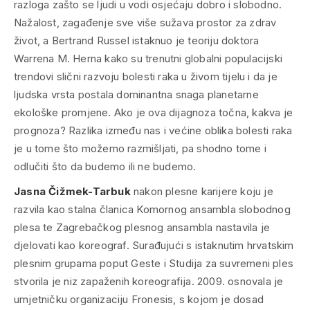
razloga zašto se ljudi u vodi osjećaju dobro i slobodno.
Nažalost, zagađenje sve više sužava prostor za zdrav
život, a Bertrand Russel istaknuo je teoriju doktora
Warrena M. Herna kako su trenutni globalni populacijski
trendovi slični razvoju bolesti raka u živom tijelu i da je
ljudska vrsta postala dominantna snaga planetarne
ekološke promjene. Ako je ova dijagnoza točna, kakva je
prognoza? Razlika između nas i većine oblika bolesti raka
je u tome što možemo razmišljati, pa shodno tome i
odlučiti što da budemo ili ne budemo.
Jasna Čižmek-Tarbuk
nakon plesne karijere koju je
razvila kao stalna članica Komornog ansambla slobodnog
plesa te Zagrebačkog plesnog ansambla nastavila je
djelovati kao koreograf. Surađujući s istaknutim hrvatskim
plesnim grupama poput Geste i Studija za suvremeni ples
stvorila je niz zapaženih koreografija. 2009. osnovala je
umjetničku organizaciju Fronesis, s kojom je dosad