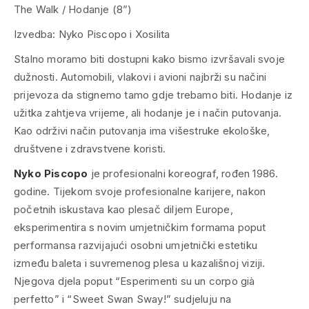
The Walk / Hodanje (8”)
Izvedba: Nyko Piscopo i Xosilita
Stalno moramo biti dostupni kako bismo izvršavali svoje
dužnosti. Automobili, vlakovi i avioni najbrži su načini
prijevoza da stignemo tamo gdje trebamo biti. Hodanje iz
užitka zahtjeva vrijeme, ali hodanje je i način putovanja.
Kao održivi način putovanja ima višestruke ekološke,
društvene i zdravstvene koristi.
Nyko Piscopo
je profesionalni koreograf, rođen 1986.
godine. Tijekom svoje profesionalne karijere, nakon
početnih iskustava kao plesač diljem Europe,
eksperimentira s novim umjetničkim formama poput
performansa razvijajući osobni umjetnički estetiku
između baleta i suvremenog plesa u kazališnoj viziji.
Njegova djela poput “
Esperimenti su un corpo già
perfetto
” i “
Sweet Swan Sway!
” sudjeluju na