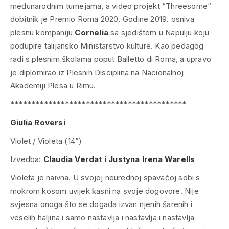
međunarodnim turnejama, a video projekt “
Threesome
“
dobitnik je Premio Roma 2020. Godine 2019. osniva
plesnu kompaniju
Cornelia
sa sjedištem u Napulju koju
podupire talijansko Ministarstvo kulture. Kao pedagog
radi s plesnim školama poput Balletto di Roma, a upravo
je diplomirao iz Plesnih Disciplina na Nacionalnoj
Akademiji Plesa u Rimu.
******************************************
Giulia Roversi
Violet / Violeta (14”)
Izvedba:
Claudia Verdat i Justyna Irena Warells
Violeta je naivna. U svojoj neurednoj spavaćoj sobi s
mokrom kosom uvijek kasni na svoje dogovore. Nije
svjesna onoga što se događa izvan njenih šarenih i
veselih haljina i samo nastavlja i nastavlja i nastavlja