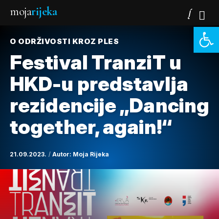
moja
rijeka
Open 
O ODRŽIVOSTI KROZ PLES
Festival TranziT u
HKD-u predstavlja
rezidencije „Dancing
together, again!“
21.09.2023.
Autor:
Moja Rijeka