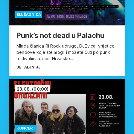
SLUŠAONICA
Punk’s not dead u Palachu
Mlada članica Ri Rock udruge, DJEvica, vrtjet će
bendove koje ste mogli i možete čuti po punk
festivalima diljem Hrvatske...
DETALJNIJE
23.08.
(00:00)
KONCERT