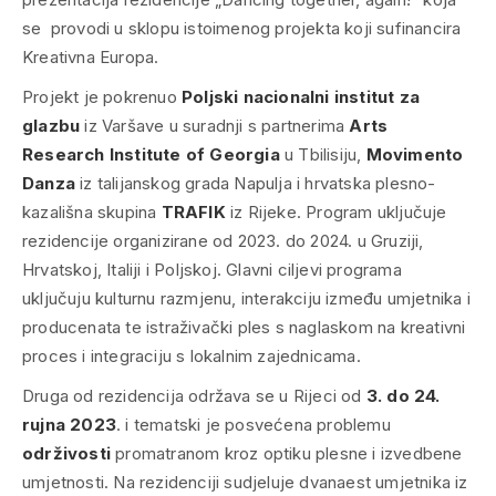
se provodi u sklopu istoimenog projekta koji sufinancira
Kreativna Europa.
Projekt je pokrenuo
Poljski nacionalni institut za
glazbu
iz Varšave u suradnji s partnerima
Arts
Research Institute of Georgia
u Tbilisiju,
Movimento
Danza
iz talijanskog grada Napulja i hrvatska plesno-
kazališna skupina
TRAFIK
iz Rijeke. Program uključuje
rezidencije organizirane od 2023. do 2024. u Gruziji,
Hrvatskoj, Italiji i Poljskoj. Glavni ciljevi programa
uključuju kulturnu razmjenu, interakciju između umjetnika i
producenata te istraživački ples s naglaskom na kreativni
proces i integraciju s lokalnim zajednicama.
Druga od rezidencija održava se u Rijeci od
3. do 24.
rujna 2023
. i tematski je posvećena problemu
održivosti
promatranom kroz optiku plesne i izvedbene
umjetnosti. Na rezidenciji sudjeluje dvanaest umjetnika iz