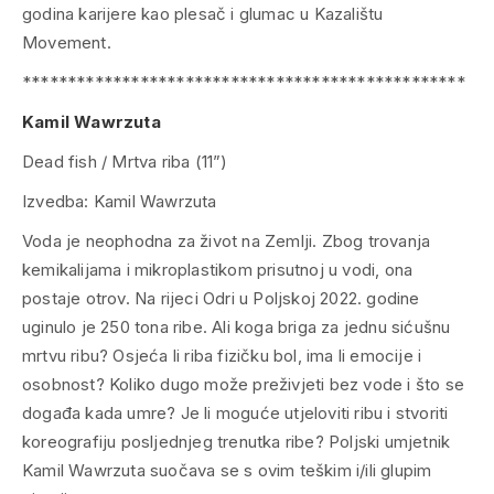
godina karijere kao plesač i glumac u
Kazalištu
Movement.
*************************************************
Kamil
Wawrzuta
Dead fish / Mrtva riba (11”)
Izvedba:
Kamil Wawrzuta
Voda je neophodna za život na Zemlji. Zbog trovanja
kemikalijama i mikroplastikom prisutnoj u vodi, ona
postaje otrov. Na rijeci Odri u Poljskoj 2022. godine
uginulo je 250 tona ribe. Ali koga briga za jednu sićušnu
mrtvu ribu? Osjeća li riba fizičku bol, ima li emocije i
osobnost? Koliko dugo može preživjeti bez vode i što se
događa kada umre? Je li moguće utjeloviti ribu i stvoriti
koreografiju posljednjeg trenutka ribe? Poljski umjetnik
Kamil Wawrzuta suočava se s ovim teškim i/ili glupim