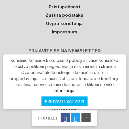
Pristupačnost
Zaštita podataka
Uvjeti korištenja
Impressum
PRIJAVITE SE NA NEWSLETTER
Koristimo kolačiće kako bismo poboljšali vaše korisničko
iskustvo prilikom pregledavanja naših mrežnih stranica.
Ovo prihvaćate korištenjem kolačića i daljnjim
GDPR Information
pregledavanjem stranice. Detaljne informacije o korištenju
Prihvaćam da se moji podaci spremaju u bazu
kolačića na ovoj stranici dostupne su klikom na
više
podataka i koriste u svrhu slanja MojaRijeka
informacija
.
newslettera
MOJARIJEKA NEWSLETTER
PRIHVATI I ZATVORI
PRIJAVI SE
PODIJELI