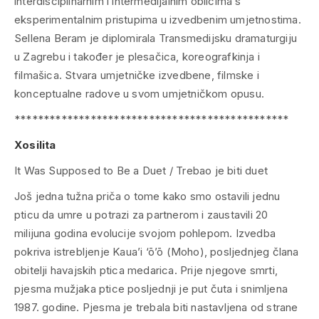
interdisciplinarnim i intermedijalnim oblicima s
eksperimentalnim pristupima u izvedbenim umjetnostima.
Sellena Beram je diplomirala Transmedijsku dramaturgiju
u Zagrebu i također je plesačica, koreografkinja i
filmašica. Stvara umjetničke izvedbene, filmske i
konceptualne radove u svom umjetničkom opusu.
***********************************************
Xosilita
It Was Supposed to Be a Duet / Trebao je biti duet
Još jedna tužna priča o tome kako smo ostavili jednu
pticu da umre u potrazi za partnerom i zaustavili 20
milijuna godina evolucije svojom pohlepom. Izvedba
pokriva istrebljenje Kaua’i ‘ō’ō (Moho), posljednjeg člana
obitelji havajskih ptica medarica. Prije njegove smrti,
pjesma mužjaka ptice posljednji je put čuta i snimljena
1987. godine. Pjesma je trebala biti nastavljena od strane