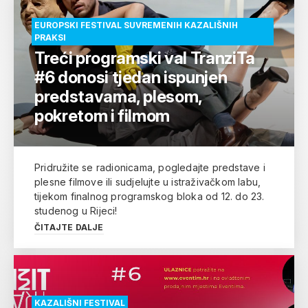
EUROPSKI FESTIVAL SUVREMENIH KAZALIŠNIH
PRAKSI
Treći programski val TranziTa
#6 donosi tjedan ispunjen
predstavama, plesom,
pokretom i filmom
Pridružite se radionicama, pogledajte predstave i
plesne filmove ili sudjelujte u istraživačkom labu,
tijekom finalnog programskog bloka od 12. do 23.
studenog u Rijeci!
ČITAJTE DALJE
KAZALIŠNI FESTIVAL