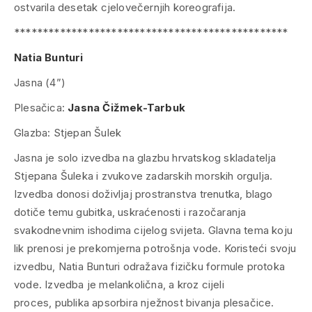
ostvarila desetak cjelovečernjih koreografija.
************************************************
Natia Bunturi
Jasna (4”)
Plesačica:
Jasna Čižmek-Tarbuk
Glazba:
Stjepan Šulek
Jasna
je solo izvedba na glazbu hrvatskog skladatelja
Stjepana Šuleka i zvukove zadarskih morskih orgulja.
Izvedba donosi doživljaj prostranstva trenutka, blago
dotiče temu gubitka, uskraćenosti i razočaranja
svakodnevnim ishodima cijelog svijeta. Glavna tema koju
lik prenosi je prekomjerna potrošnja vode. Koristeći svoju
izvedbu, Natia Bunturi odražava fizičku formule protoka
vode. Izvedba je melankolična, a kroz cijeli
proces, publika apsorbira nježnost bivanja plesačice.