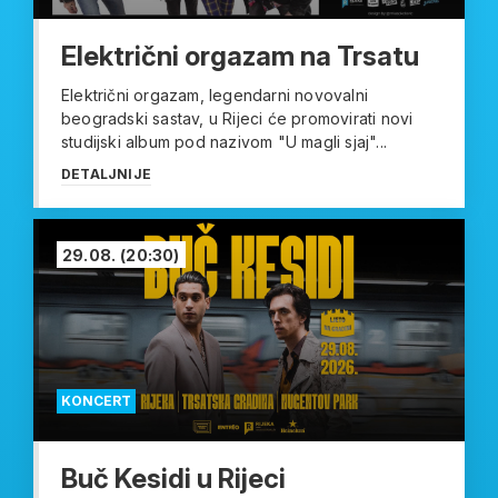
Električni orgazam na Trsatu
Električni orgazam, legendarni novovalni
beogradski sastav, u Rijeci će promovirati novi
studijski album pod nazivom "U magli sjaj"...
DETALJNIJE
29.08.
(20:30)
KONCERT
Buč Kesidi u Rijeci