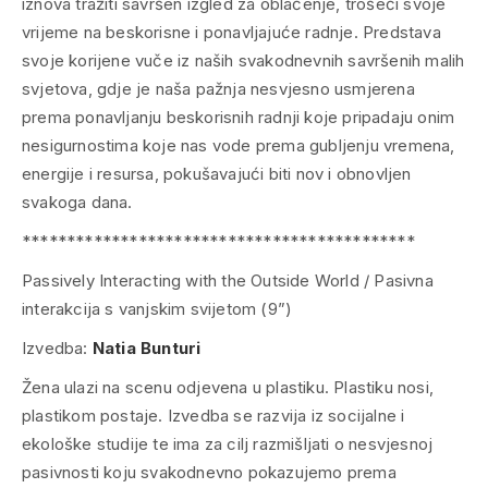
iznova tražiti savršen izgled za oblačenje, trošeći svoje
vrijeme na beskorisne i ponavljajuće radnje. Predstava
svoje korijene vuče iz naših svakodnevnih savršenih malih
svjetova, gdje je naša pažnja nesvjesno usmjerena
prema ponavljanju beskorisnih radnji koje pripadaju onim
nesigurnostima koje nas vode prema gubljenju vremena,
energije i resursa, pokušavajući biti nov i obnovljen
svakoga dana.
********************************************
Passively Interacting with the Outside World / Pasivna
interakcija s vanjskim svijetom (9”)
Izvedba:
Natia Bunturi
Žena ulazi na scenu odjevena u plastiku. Plastiku nosi,
plastikom postaje. Izvedba se razvija iz socijalne i
ekološke studije te ima za cilj razmišljati o nesvjesnoj
pasivnosti koju svakodnevno pokazujemo prema