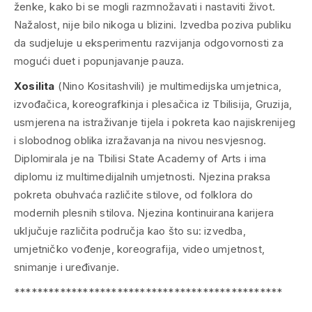
ženke, kako bi se mogli razmnožavati i nastaviti život.
Nažalost, nije bilo nikoga u blizini. Izvedba poziva publiku
da sudjeluje u eksperimentu razvijanja odgovornosti za
mogući duet i popunjavanje pauza.
Xosilita
(Nino Kositashvili) je multimedijska umjetnica,
izvođačica, koreografkinja i plesačica iz Tbilisija, Gruzija,
usmjerena na istraživanje tijela i pokreta kao najiskrenijeg
i slobodnog oblika izražavanja na nivou nesvjesnog.
Diplomirala je na Tbilisi State Academy of Arts i ima
diplomu iz multimedijalnih umjetnosti. Njezina praksa
pokreta obuhvaća različite stilove, od folklora do
modernih plesnih stilova. Njezina kontinuirana karijera
uključuje različita područja kao što su: izvedba,
umjetničko vođenje, koreografija, video umjetnost,
snimanje i uređivanje.
***********************************************