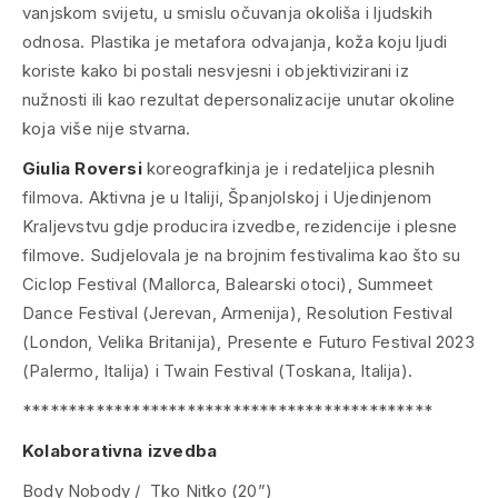
vanjskom svijetu, u smislu očuvanja okoliša i ljudskih
odnosa. Plastika je metafora odvajanja, koža koju ljudi
koriste kako bi postali nesvjesni i objektivizirani iz
nužnosti ili kao rezultat depersonalizacije unutar okoline
koja više nije stvarna.
Giulia Roversi
koreografkinja je i redateljica plesnih
filmova. Aktivna je u Italiji, Španjolskoj i Ujedinjenom
Kraljevstvu gdje producira izvedbe, rezidencije i plesne
filmove. Sudjelovala je na brojnim festivalima kao što su
Ciclop Festival
(Mallorca, Balearski otoci),
Summeet
Dance Festival
(Jerevan, Armenija),
Resolution Festival
(London, Velika Britanija),
Presente e Futuro Festival 2023
(Palermo, Italija) i
Twain Festival
(Toskana, Italija).
*********************************************
Kolaborativna izvedba
Body Nobody / Tko Nitko (20”)