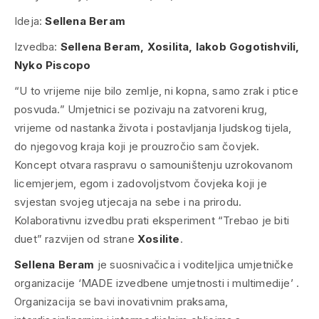
Ideja:
Sellena Beram
Izvedba:
Sellena Beram, Xosilita, Iakob Gogotishvili,
Nyko Piscopo
“U to vrijeme nije bilo zemlje, ni kopna, samo zrak i ptice
posvuda.” Umjetnici se pozivaju na zatvoreni krug,
vrijeme od nastanka života i postavljanja ljudskog tijela,
do njegovog kraja koji je prouzročio sam čovjek.
Koncept otvara raspravu o samouništenju uzrokovanom
licemjerjem, egom i zadovoljstvom čovjeka koji je
svjestan svojeg utjecaja na sebe i na prirodu.
Kolaborativnu izvedbu prati eksperiment “
Trebao je biti
duet
” razvijen od strane
Xosilite
.
Sellena Beram
je suosnivačica i voditeljica umjetničke
organizacije
‘MADE izvedbene umjetnosti i multimedije’
.
Organizacija se bavi inovativnim praksama,