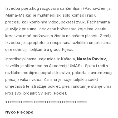
Izvedba poetskog razgovora sa Zemljom (Pacha-Zemlja,
Mama-Majka) je multimedijski solo komad i rad u
procesu koji kombinira video, pokret i zvuk. Pachamama
je uvijek prisutna i neovisna božanstvo koje ima vlastitu
kreativnu moć održavanja života na našem planetu Zemlji.
Izvedba je isprepletena i inspirirana različitim umjetnicima
u rezidenciji i biljkama u gradu Rijeci.
Interdisciplinarna umjetnica iz Kaštela,
Nataša Pavlov
,
završila je slikarstvo na Akademiji UMAS u Splitu i radi s
različitim medijima poput slikarstva, pokreta, suvremenog
plesa, zvuka i videa. Zanima je iscjeliteljski aspekt
umjetnosti te istražuje pokret, ples i unutarnje stanje uma
kroz svoj projekt
Svijest i Pokret
.
**************************************
Nyko Piscopo