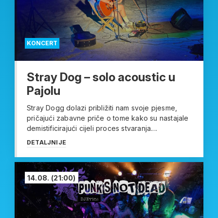
KONCERT
Stray Dog – solo acoustic u
Pajolu
Stray Dogg dolazi približiti nam svoje pjesme,
pričajući zabavne priče o tome kako su nastajale
demistificirajući cijeli proces stvaranja....
DETALJNIJE
14.08.
(21:00)