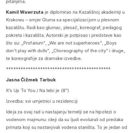
pitanjima.
Kamil
Wawrzuta
je diplomirao na Kazališnoj akademiji u
Krakowu – smjer Gluma sa specijalizacijom u plesnom
kazalištu. Radi kao glumac, plesač, koreograf, pedagog
pokreta i kazališta. Autorski je potpisao i predstave kao
što su: „Profanum”, „We are not superheroes”, „Boys
don’t play with dolls”, „Choreography of the city” i druge,
te koreografije za dramske izvedbe.
*******************************************
Jasna Čižmek Tarbuk
It’s Up To You / Na tebi je (8”)
Izvedba: svi umjetnici u rezidenciji
Ideja za ovaj rad u nastajanju temelji se na hipotezi o
vodenom majmunu: ideji da su ljudi evoluirali od predaka
primata koji su nastanjivali vodena staništa. To je jedan od