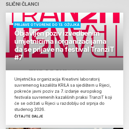
SLIČNI ČLANCI
PRIJAVE OTVORENE DO 13. OŽUJKA
Objavljen poziv izvedbenim
umjetnicima i organizacijama
da se prijave na festival TranziT
#7
Umjetnička organizacija Kreativni laboratorij
suvremenog kazališta KRILA sa sjedištem u Rijeci,
pokreće javni poziv za 7. izdanje europskog
festivala suvremenih kazališnih praksi TranziT koji
će se održati u Rijeci u razdoblju od srpnja do
studenog 2026.
ČITAJTE DALJE