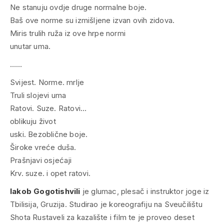
Ne stanuju ovdje druge normalne boje.
Baš ove norme su izmišljene izvan ovih zidova.
Miris trulih ruža iz ove hrpe normi
unutar uma.
……
Svijest. Norme. mrlje
Truli slojevi uma
Ratovi. Suze. Ratovi…
oblikuju život
uski. Bezoblične boje.
Široke vreće duša.
Prašnjavi osjećaji
Krv. suze. i opet ratovi.
Iakob Gogotishvili
je glumac, plesač i instruktor joge iz
Tbilisija, Gruzija. Studirao je koreografiju na Sveučilištu
Shota Rustaveli za kazalište i film te je proveo deset