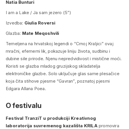
Natia Bunturi
I am a Lake / Ja sam jezero (5”)
Izvedba:
Giulia Roversi
Glazba:
Mate Meqoshvili
Temeljena na hrvatskoj legendi o “Crnoj Kraljici” ovaj
mračni, efemerni lik, pokazuje liniju života, sudbinu i
dubine sile prirode. Njenu nepredvidivost i mistične moći.
Koristi se glazba mladog gruzijskog skladatelja
elektroničke glazbe. Solo uključuje glas same plesačice
koja čita stihove pjesme “Gavran”, poznatoj pjesmi
Edgara Allana Poea.
O festivalu
Festival TranziT u produkciji Kreativnog
laboratorija suvremenog kazališta KRILA
promovira