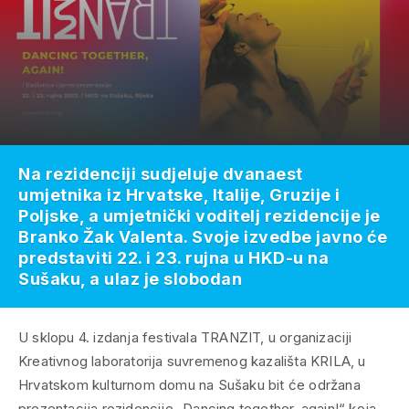
Na rezidenciji sudjeluje dvanaest
umjetnika iz Hrvatske, Italije, Gruzije i
Poljske, a umjetnički voditelj rezidencije je
Branko Žak Valenta. Svoje izvedbe javno će
predstaviti 22. i 23. rujna u HKD-u na
Sušaku, a ulaz je slobodan
U sklopu 4. izdanja festivala TRANZIT, u organizaciji
Kreativnog laboratorija suvremenog kazališta KRILA, u
Hrvatskom kulturnom domu na Sušaku bit će održana
prezentacija rezidencije „Dancing together, again!“ koja