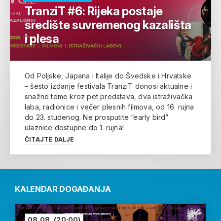
TranziT #6: Rijeka postaje
središte suvremenog kazališta
i plesa
Od Poljske, Japana i Italije do Švedske i Hrvatske
– šesto izdanje festivala TranziT donosi aktualne i
snažne teme kroz pet predstava, dva istraživačka
laba, radionice i večer plesnih filmova, od 16. rujna
do 23. studenog. Ne prosputite “early bird”
ulaznice dostupne do 1. rujna!
ČITAJTE DALJE
KALENDAR DOGAĐANJA
08.08.
(20:00)