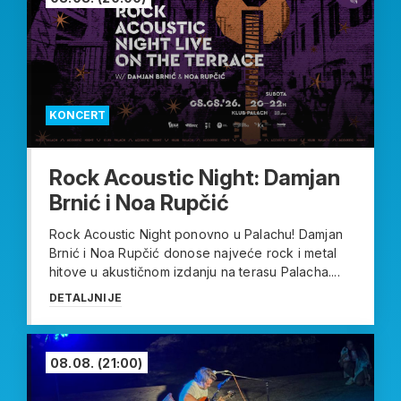
KONCERT
Rock Acoustic Night: Damjan
Brnić i Noa Rupčić
Rock Acoustic Night ponovno u Palachu! Damjan
Brnić i Noa Rupčić donose najveće rock i metal
hitove u akustičnom izdanju na terasu Palacha....
DETALJNIJE
08.08.
(21:00)