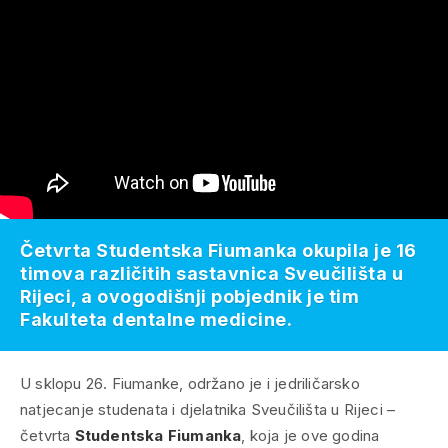
Četvrta Studentska Fiumanka okupila je 16
timova različitih sastavnica Sveučilišta u
Rijeci, a ovogodišnji pobjednik je tim
Fakulteta dentalne medicine.
U sklopu 26. Fiumanke, održano je i jedriličarsko
natjecanje studenata i djelatnika Sveučilišta u Rijeci –
četvrta
Studentska Fiumanka
, koja je ove godina