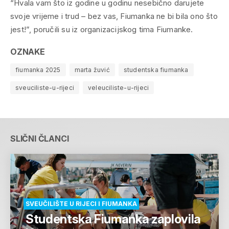
“Hvala vam što iz godine u godinu nesebično darujete
svoje vrijeme i trud – bez vas, Fiumanka ne bi bila ono što
jest!”, poručili su iz organizacijskog tima Fiumanke.
OZNAKE
fiumanka 2025
marta žuvić
studentska fiumanka
sveuciliste-u-rijeci
veleuciliste-u-rijeci
SLIČNI ČLANCI
SVEUČILIŠTE U RIJECI I FIUMANKA
Studentska Fiumanka zaplovila