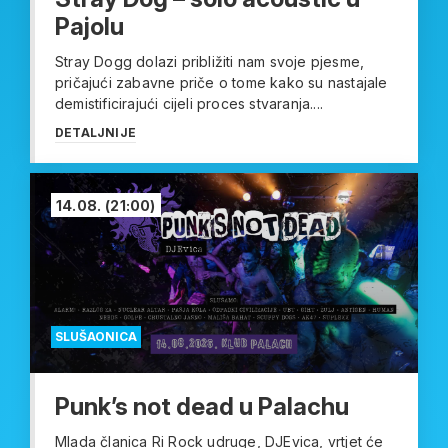
Pajolu
Stray Dogg dolazi približiti nam svoje pjesme,
pričajući zabavne priče o tome kako su nastajale
demistificirajući cijeli proces stvaranja....
DETALJNIJE
14.08.
(21:00)
SLUŠAONICA
Punk’s not dead u Palachu
Mlada članica Ri Rock udruge, DJEvica, vrtjet će