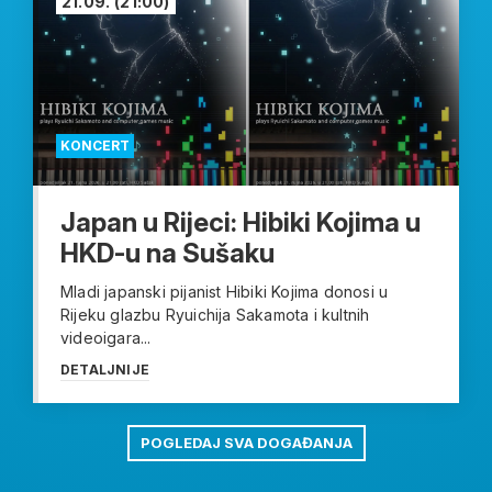
21.09.
(21:00)
KONCERT
Japan u Rijeci: Hibiki Kojima u
HKD-u na Sušaku
Mladi japanski pijanist Hibiki Kojima donosi u
Rijeku glazbu Ryuichija Sakamota i kultnih
videoigara...
DETALJNIJE
POGLEDAJ SVA DOGAĐANJA