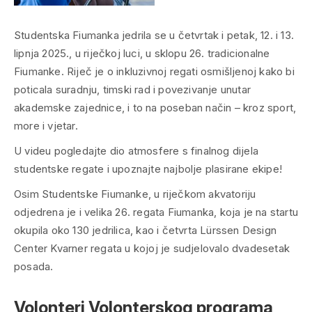
Studentska Fiumanka jedrila se u četvrtak i petak, 12. i 13.
lipnja 2025., u riječkoj luci, u sklopu 26. tradicionalne
Fiumanke. Riječ je o inkluzivnoj regati osmišljenoj kako bi
poticala suradnju, timski rad i povezivanje unutar
akademske zajednice, i to na poseban način – kroz sport,
more i vjetar.
U videu pogledajte dio atmosfere s finalnog dijela
studentske regate i upoznajte najbolje plasirane ekipe!
Osim Studentske Fiumanke, u riječkom akvatoriju
odjedrena je i velika 26. regata Fiumanka, koja je na startu
okupila oko 130 jedrilica, kao i četvrta Lürssen Design
Center Kvarner regata u kojoj je sudjelovalo dvadesetak
posada.
Volonteri Volonterskog programa