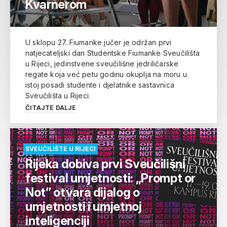
Kvarnerom
U sklopu 27. Fiumanke jučer je održan prvi
natjecateljski dan Studentske Fiumanke Sveučilišta
u Rijeci, jedinstvene sveučilišne jedriličarske
regate koja već petu godinu okuplja na moru u
istoj posadi studente i djelatnike sastavnica
Sveučilišta u Rijeci.
ČITAJTE DALJE
SVEUČILIŠTE U RIJECI
Rijeka dobiva prvi Sveučilišni
festival umjetnosti: „Prompt or
Not” otvara dijalog o
umjetnosti i umjetnoj
inteligenciji