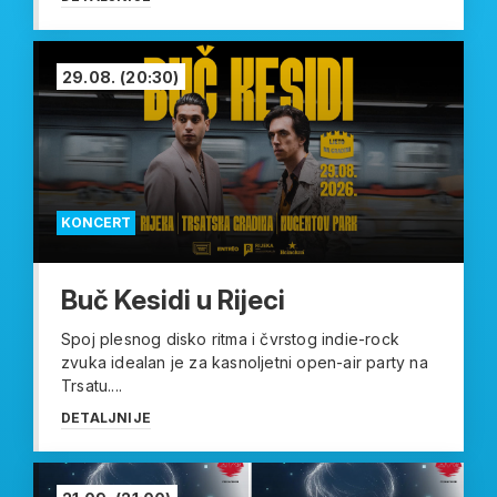
29.08.
(20:30)
KONCERT
Buč Kesidi u Rijeci
Spoj plesnog disko ritma i čvrstog indie-rock
zvuka idealan je za kasnoljetni open-air party na
Trsatu....
DETALJNIJE