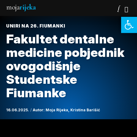
moja
rijeka
Open 
UNIRI NA 26. FIUMANKI
Fakultet dentalne
medicine pobjednik
ovogodišnje
Studentske
Fiumanke
16.06.2025.
Autor:
Moja Rijeka
,
Kristina Barišić