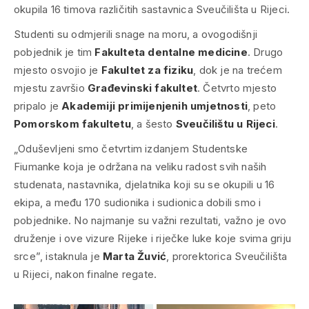
okupila 16 timova različitih sastavnica Sveučilišta u Rijeci.
Studenti su odmjerili snage na moru, a ovogodišnji
pobjednik je tim
Fakulteta dentalne medicine
. Drugo
mjesto osvojio je
Fakultet za fiziku
, dok je na trećem
mjestu završio
Građevinski fakultet
. Četvrto mjesto
pripalo je
Akademiji primijenjenih umjetnosti
, peto
Pomorskom fakultetu
, a šesto
Sveučilištu u Rijeci
.
„Oduševljeni smo četvrtim izdanjem Studentske
Fiumanke koja je održana na veliku radost svih naših
studenata, nastavnika, djelatnika koji su se okupili u 16
ekipa, a među 170 sudionika i sudionica dobili smo i
pobjednike. No najmanje su važni rezultati, važno je ovo
druženje i ove vizure Rijeke i riječke luke koje svima griju
srce”, istaknula je
Marta Žuvić
, prorektorica Sveučilišta
u Rijeci, nakon finalne regate.