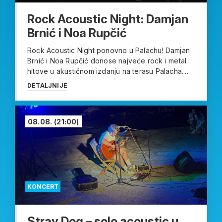
Rock Acoustic Night: Damjan
Brnić i Noa Rupčić
Rock Acoustic Night ponovno u Palachu! Damjan
Brnić i Noa Rupčić donose najveće rock i metal
hitove u akustičnom izdanju na terasu Palacha....
DETALJNIJE
08.08.
(21:00)
KONCERT
Stray Dog – solo acoustic u