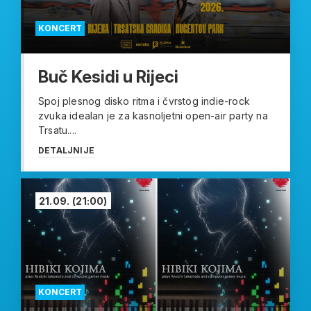
KONCERT
Buč Kesidi u Rijeci
Spoj plesnog disko ritma i čvrstog indie-rock
zvuka idealan je za kasnoljetni open-air party na
Trsatu....
DETALJNIJE
21.09.
(21:00)
KONCERT