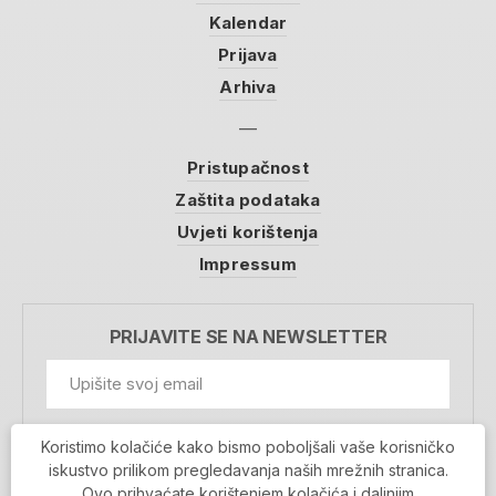
Kalendar
Prijava
Arhiva
Pristupačnost
Zaštita podataka
Uvjeti korištenja
Impressum
PRIJAVITE SE NA NEWSLETTER
GDPR Information
Koristimo kolačiće kako bismo poboljšali vaše korisničko
Prihvaćam da se moji podaci spremaju u bazu
iskustvo prilikom pregledavanja naših mrežnih stranica.
podataka i koriste u svrhu slanja MojaRijeka
Ovo prihvaćate korištenjem kolačića i daljnjim