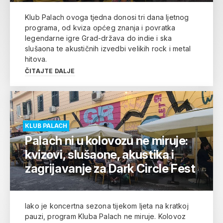
Klub Palach ovoga tjedna donosi tri dana ljetnog
programa, od kviza općeg znanja i povratka
legendarne igre Grad-država do indie i ska
slušaona te akustičnih izvedbi velikih rock i metal
hitova.
ČITAJTE DALJE
KLUB PALACH
Palach ni u kolovozu ne miruje:
kvizovi, slušaone, akustika i
zagrijavanje za Dark Circle Fest
Iako je koncertna sezona tijekom ljeta na kratkoj
pauzi, program Kluba Palach ne miruje. Kolovoz