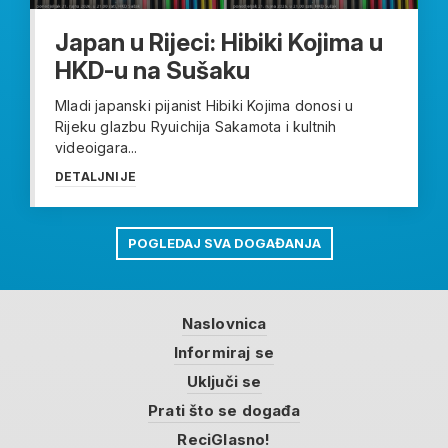
Japan u Rijeci: Hibiki Kojima u
HKD-u na Sušaku
Mladi japanski pijanist Hibiki Kojima donosi u
Rijeku glazbu Ryuichija Sakamota i kultnih
videoigara...
DETALJNIJE
POGLEDAJ SVA DOGAĐANJA
Naslovnica
Informiraj se
Uključi se
Prati što se događa
ReciGlasno!