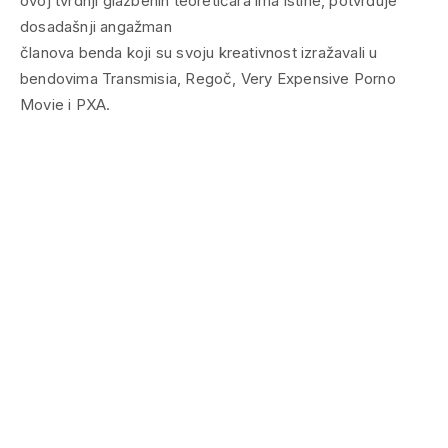
ovoj tvrdnji glazbenih teoretičara ima istine, potvrđuje
dosadašnji angažman
članova benda koji su svoju kreativnost izražavali u
bendovima Transmisia, Regoč, Very Expensive Porno
Movie i PXA.