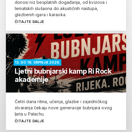
donosi niz besplatnih događanja, od kvizova i
tematskih slušaona do akustičnih nastupa,
glazbenih igara i karaoka.
ČITAJTE DALJE
13. DO 16. SRPNJA 2026.
Ljetni bubnjarski kamp Ri Rock
akademije
Četiri dana ritma, učenja, glazbe i zajedničkog
stvaranja čekaju nove generacije bubnjara ovog
ljeta u Palachu.
ČITAJTE DALJE