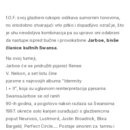
f.O.F. svoj glazbeni rukopis oslikava sumornim tonovima,
no istodobno stvarajući vrlo pitko i dopadljivo ozračje, što
je uhu neodoljiva kombinacija pa su upravo oni odabrani
da nastupe ispred bučne i provokativne
Jarboe, bivše
članice kultnih Swansa
.
Na ovoj turneji,
Jarboe će se pridružiti pijanist Renee
V. Nelson, a set listu čine
pjesme s najnovijih albuma “Idemnity
I + II”, koja su uglavnom reinterpretacija pjesama
Swansa
Jarboe se od ranih
90-ih godina, a pogotovo nakon razlaza sa Swansima
1997. okreće solo karijeri surađujući s glazbenicma
poput Neurosis, Lustmord, Justin Broadrick, Blixa
Bargeld, Perfect Circle…. Postaje sinonim za tamnu i