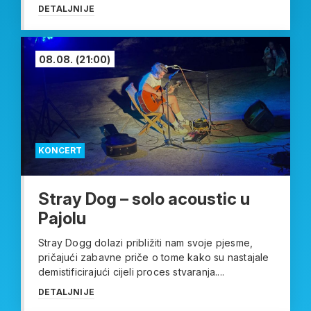
DETALJNIJE
08.08.
(21:00)
KONCERT
Stray Dog – solo acoustic u
Pajolu
Stray Dogg dolazi približiti nam svoje pjesme,
pričajući zabavne priče o tome kako su nastajale
demistificirajući cijeli proces stvaranja....
DETALJNIJE