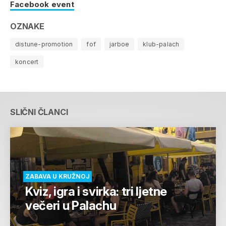
Facebook event
OZNAKE
distune-promotion
fof
jarboe
klub-palach
koncert
SLIČNI ČLANCI
ZABAVA U KRUŽNOJ
Kviz, igra i svirka: tri ljetne
večeri u Palachu