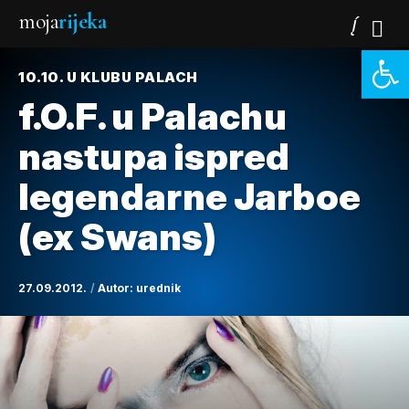
moja
rijeka
Open 
10.10. U KLUBU PALACH
f.O.F. u Palachu
nastupa ispred
legendarne Jarboe
(ex Swans)
27.09.2012.
Autor:
urednik