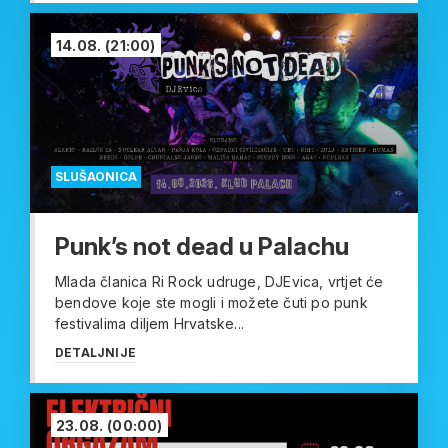
14.08.
(21:00)
SLUŠAONICA
Punk’s not dead u Palachu
Mlada članica Ri Rock udruge, DJEvica, vrtjet će
bendove koje ste mogli i možete čuti po punk
festivalima diljem Hrvatske...
DETALJNIJE
23.08.
(00:00)