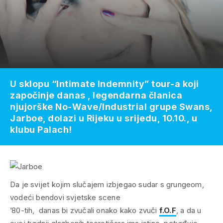
U sklopu “Intimate Indemnity” tour-a koji
započinje danas , legendarna članica
njujorške No-Wave/Industrial grupe Swans,
Jarboe, dolazi u Rijeku u srijedu, 10.10., u
klubu Palach!
Da je svijet kojim slučajem izbjegao sudar s grungeom,
vodeći bendovi svjetske scene
’80-tih, danas bi zvučali onako kako zvuči
f.O.F
, a da u