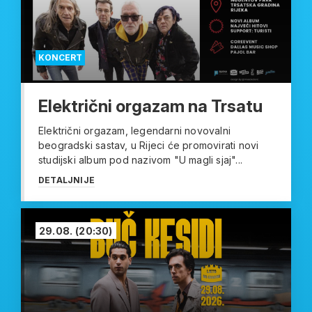
KONCERT
Električni orgazam na Trsatu
Električni orgazam, legendarni novovalni
beogradski sastav, u Rijeci će promovirati novi
studijski album pod nazivom "U magli sjaj"...
DETALJNIJE
29.08.
(20:30)