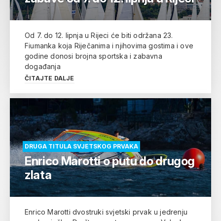
Od 7. do 12. lipnja u Rijeci će biti održana 23.
Fiumanka koja Riječanima i njihovima gostima i ove
godine donosi brojna sportska i zabavna
događanja
ČITAJTE DALJE
DRUGA TITULA SVJETSKOG PRVAKA
Enrico Marotti o putu do drugog
zlata
Enrico Marotti dvostruki svjetski prvak u jedrenju