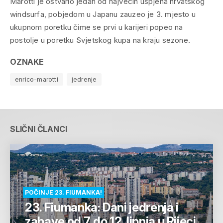
Marotti je ostvario jedan od najvećih uspjeha hrvatskog
windsurfa, pobjedom u Japanu zauzeo je 3. mjesto u
ukupnom poretku čime se prvi u karijeri popeo na
postolje u poretku Svjetskog kupa na kraju sezone.
OZNAKE
enrico-marotti
jedrenje
SLIČNI ČLANCI
POČINJE 23. FIUMANKA!
23. Fiumanka: Dani jedrenja i
zabave od 7. do 12. lipnja u Rijeci