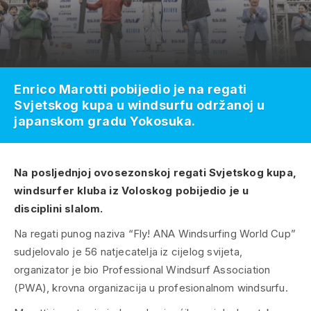
Enrico Marotti pobijedio je na regati
Svjetskog kupa u windsurfu održanoj u
japanskom gradu Yokosuka.
Na posljednjoj ovosezonskoj regati Svjetskog kupa,
windsurfer kluba iz Voloskog pobijedio je u
disciplini slalom.
Na regati punog naziva “Fly! ANA Windsurfing World Cup”
sudjelovalo je 56 natjecatelja iz cijelog svijeta,
organizator je bio Professional Windsurf Association
(PWA), krovna organizacija u profesionalnom windsurfu.