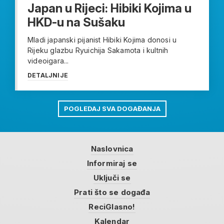
Japan u Rijeci: Hibiki Kojima u
HKD-u na Sušaku
Mladi japanski pijanist Hibiki Kojima donosi u
Rijeku glazbu Ryuichija Sakamota i kultnih
videoigara...
DETALJNIJE
POGLEDAJ SVA DOGAĐANJA
Naslovnica
Informiraj se
Uključi se
Prati što se događa
ReciGlasno!
Kalendar