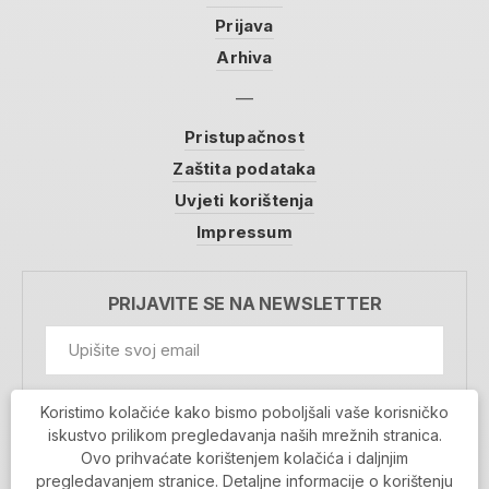
Prijava
Arhiva
Pristupačnost
Zaštita podataka
Uvjeti korištenja
Impressum
PRIJAVITE SE NA NEWSLETTER
GDPR Information
Koristimo kolačiće kako bismo poboljšali vaše korisničko
Prihvaćam da se moji podaci spremaju u bazu
iskustvo prilikom pregledavanja naših mrežnih stranica.
podataka i koriste u svrhu slanja MojaRijeka
Ovo prihvaćate korištenjem kolačića i daljnjim
newslettera
pregledavanjem stranice. Detaljne informacije o korištenju