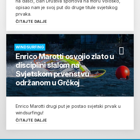
na dasci, član Društva sportova na moru Volosko,
opisao nam je svoj put do druge titule svjetskog
prvaka.
ČITAJTE DALJE
WINDSURFING
Enrico Marotti osvojio zlato u
disciplini slalom na
Svjetskom prvenstvu
održanom u Grčkoj
Enrico Marotti drugi put je postao svjetski prvak u
windsurfingu!
ČITAJTE DALJE