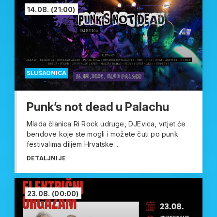
14.08.
(21:00)
SLUŠAONICA
Punk’s not dead u Palachu
Mlada članica Ri Rock udruge, DJEvica, vrtjet će
bendove koje ste mogli i možete čuti po punk
festivalima diljem Hrvatske...
DETALJNIJE
23.08.
(00:00)