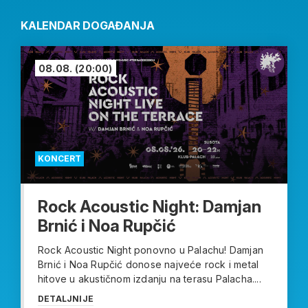
KALENDAR DOGAĐANJA
08.08.
(20:00)
KONCERT
Rock Acoustic Night: Damjan
Brnić i Noa Rupčić
Rock Acoustic Night ponovno u Palachu! Damjan
Brnić i Noa Rupčić donose najveće rock i metal
hitove u akustičnom izdanju na terasu Palacha....
DETALJNIJE