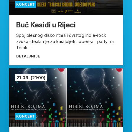
KONCERT
Buč Kesidi u Rijeci
Spoj plesnog disko ritma i čvrstog indie-rock
zvuka idealan je za kasnoljetni open-air party na
Trsatu....
DETALJNIJE
21.09.
(21:00)
KONCERT