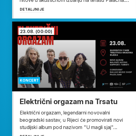
DETALJNIJE
23.08.
(00:00)
KONCERT
Električni orgazam na Trsatu
Električni orgazam, legendarni novovalni
beogradski sastav, u Rijeci će promovirati novi
studijski album pod nazivom "U magli sjaj"...