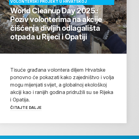
VOLONTERSKI PROJEKT U HRVATSKOJ
World Cleanup Day 2025.:
Poziv volonterima na akcije
čišćenja divljih odlagališta
otpada u Rijeci i Opatiji
Tisuće građana volontera diljem Hrvatske
ponovno će pokazati kako zajedništvo i volja
mogu mijenjati svijet, a globalnoj ekološkoj
akciji kao i ranijih godina pridružili su se Rijeka
i Opatija.
ČITAJTE DALJE