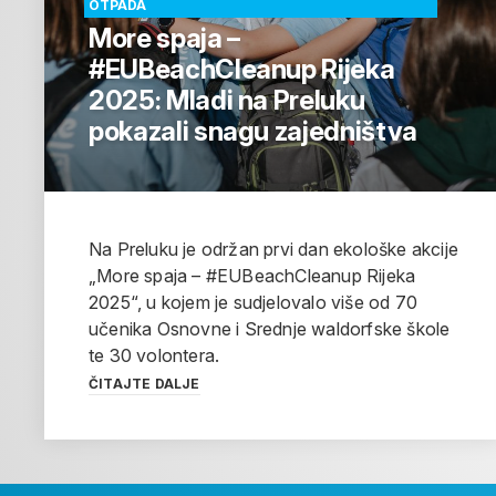
OTPADA
More spaja –
#EUBeachCleanup Rijeka
2025: Mladi na Preluku
pokazali snagu zajedništva
Na Preluku je održan prvi dan ekološke akcije
„More spaja – #EUBeachCleanup Rijeka
2025“, u kojem je sudjelovalo više od 70
učenika Osnovne i Srednje waldorfske škole
te 30 volontera.
ČITAJTE DALJE