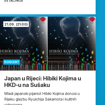
DETALJNIJE
21.09.
(21:00)
KONCERT
Japan u Rijeci: Hibiki Kojima u
HKD-u na Sušaku
Mladi japanski pijanist Hibiki Kojima donosi u
Rijeku glazbu Ryuichija Sakamota i kultnih
videoigara...