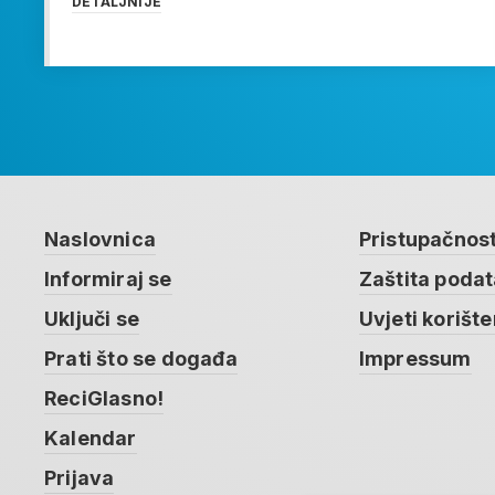
DETALJNIJE
Naslovnica
Pristupačnos
Informiraj se
Zaštita poda
Uključi se
Uvjeti korište
Prati što se događa
Impressum
ReciGlasno!
Kalendar
Prijava