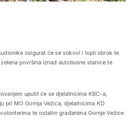
sudionike osigurat će se sokovi i topli obrok te
će zelena površina iznad autobusne stanice te
elovanjem uputit će se djelatnicima KBC-a,
ju pri MO Gornja Vežica, djelatnicima KD
 volonterima te ostalim građanima Gornje Vežice