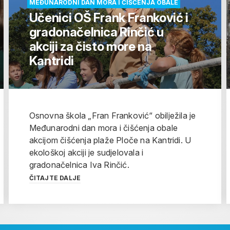
MEĐUNARODNI DAN MORA I ČIŠĆENJA OBALE
Učenici OŠ Frank Franković i
gradonačelnica Rinčić u
akciji za čisto more na
Kantridi
Osnovna škola „Fran Franković“ obilježila je
Međunarodni dan mora i čišćenja obale
akcijom čišćenja plaže Ploče na Kantridi. U
ekološkoj akciji je sudjelovala i
gradonačelnica Iva Rinčić.
ČITAJTE DALJE