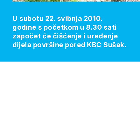
U subotu 22. svibnja 2010.
godine s početkom u 8.30 sati
započet će čišćenje i uređenje
dijela površine pored KBC Sušak.