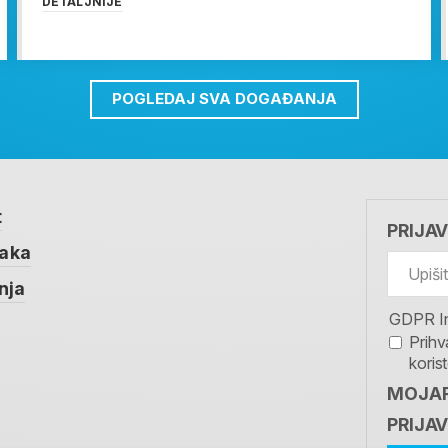
DETALJNIJE
POGLEDAJ SVA DOGAĐANJA
t
PRIJA
taka
nja
GDPR I
Prihv
koris
MOJAR
PRIJAV