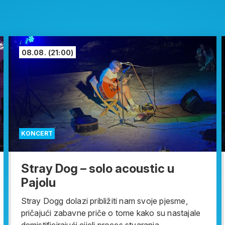
08.08.
(21:00)
KONCERT
Stray Dog – solo acoustic u
Pajolu
Stray Dogg dolazi približiti nam svoje pjesme,
pričajući zabavne priče o tome kako su nastajale
demistificirajući cijeli proces stvaranja....