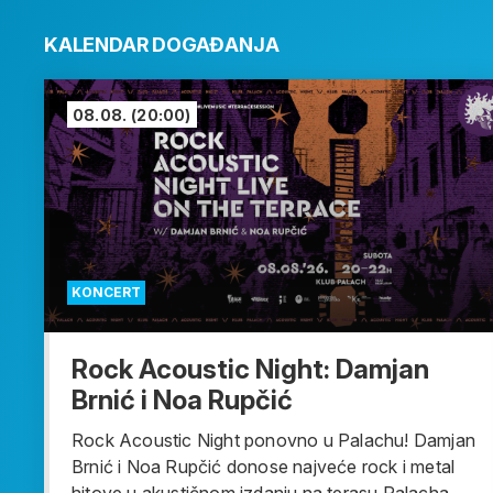
KALENDAR DOGAĐANJA
08.08.
(20:00)
KONCERT
Rock Acoustic Night: Damjan
Brnić i Noa Rupčić
Rock Acoustic Night ponovno u Palachu! Damjan
Brnić i Noa Rupčić donose najveće rock i metal
hitove u akustičnom izdanju na terasu Palacha....