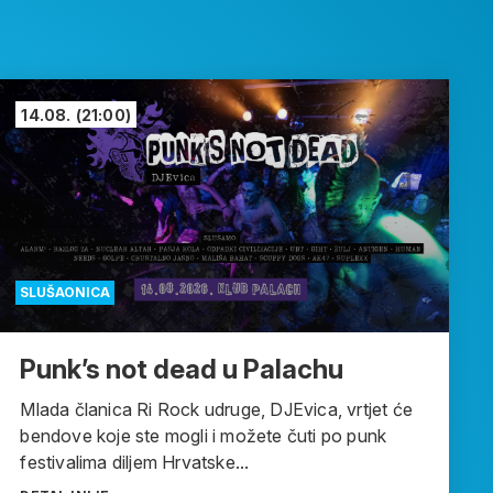
14.08.
(21:00)
SLUŠAONICA
Punk’s not dead u Palachu
Mlada članica Ri Rock udruge, DJEvica, vrtjet će
bendove koje ste mogli i možete čuti po punk
festivalima diljem Hrvatske...