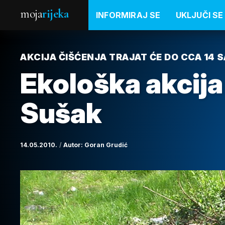
moja
rijeka
INFORMIRAJ SE
UKLJUČI SE
AKCIJA ČIŠĆENJA TRAJAT ĆE DO CCA 14 S
Ekološka akcij
Sušak
14.05.2010.
Autor:
Goran Grudić