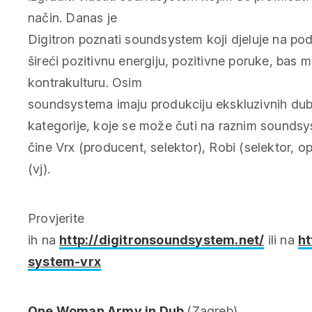
način. Danas je
Digitron poznati soundsystem koji djeluje na pod
šireći pozitivnu energiju, pozitivne poruke, bas m
kontrakulturu. Osim
soundsystema imaju produkciju ekskluzivnih dubp
kategorije, koje se može čuti na raznim soundsy
čine Vrx (producent, selektor), Robi (selektor, 
(vj).
Provjerite
ih na
http://digitronsoundsystem.net/
ili na
ht
system-vrx
One Woman Army in Dub
(Zagreb)