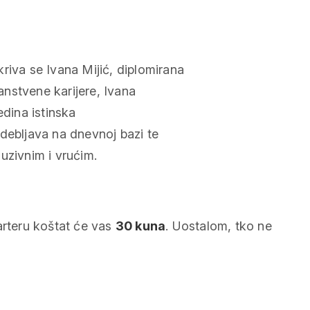
va se Ivana Mijić, diplomirana
nanstvene karijere, Ivana
edina istinska
debljava na dnevnoj bazi te
uzivnim i vrućim.
arteru koštat će vas
30 kuna
. Uostalom, tko ne