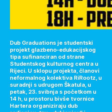
Dub Graduations je studentski
projekt glazbeno-edukacijskog
tipa sufinanciran od strane
Studentskog kulturnog centra u
Rijeci. U sklopu projekta, članovi
neformalnog kolektiva RiRootz, u
suradnji s udrugom Škatula, u
petak, 23. svibnja s početkom u
14 h, u prostoru bivše tvornice
Hartera organiziraju dub