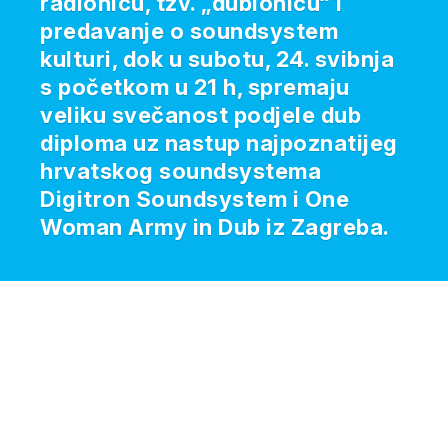
radionicu, tzv. „dubionicu“ i
predavanje o soundsystem
kulturi, dok u subotu, 24. svibnja
s početkom u 21 h, spremaju
veliku svečanost podjele dub
diploma uz nastup najpoznatijeg
hrvatskog soundsystema
Digitron Soundsystem i One
Woman Army in Dub iz Zagreba.