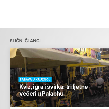
SLIČNI ČLANCI
ZABAVA U KRUŽNOJ
Kviz, igra i svirka: tri ljetne
večeri u Palachu