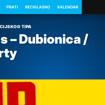
PRATI
RECIGLASNO
KALENDAR
CIJSKOG TIPA
 – Dubionica /
rty