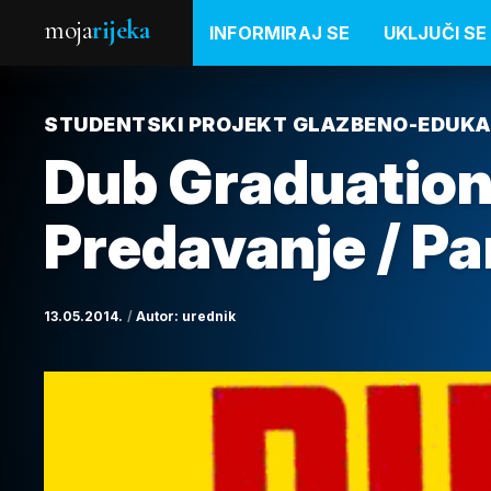
moja
rijeka
INFORMIRAJ SE
UKLJUČI SE
STUDENTSKI PROJEKT GLAZBENO-EDUKA
Dub Graduations
Predavanje / Pa
13.05.2014.
Autor:
urednik