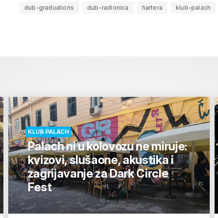
dub-graduations
dub-radionica
hartera
klub-palach
KLUB PALACH
Palach ni u kolovozu ne miruje:
kvizovi, slušaone, akustika i
zagrijavanje za Dark Circle
Fest