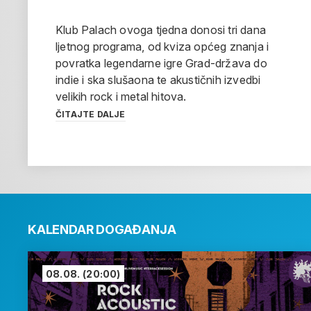
Klub Palach ovoga tjedna donosi tri dana
ljetnog programa, od kviza općeg znanja i
povratka legendarne igre Grad-država do
indie i ska slušaona te akustičnih izvedbi
velikih rock i metal hitova.
ČITAJTE DALJE
KALENDAR DOGAĐANJA
08.08.
(20:00)