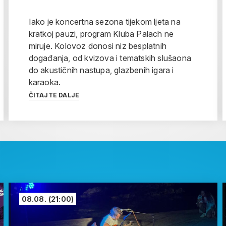
Iako je koncertna sezona tijekom ljeta na
kratkoj pauzi, program Kluba Palach ne
miruje. Kolovoz donosi niz besplatnih
događanja, od kvizova i tematskih slušaona
do akustičnih nastupa, glazbenih igara i
karaoka.
ČITAJTE DALJE
08.08.
(21:00)