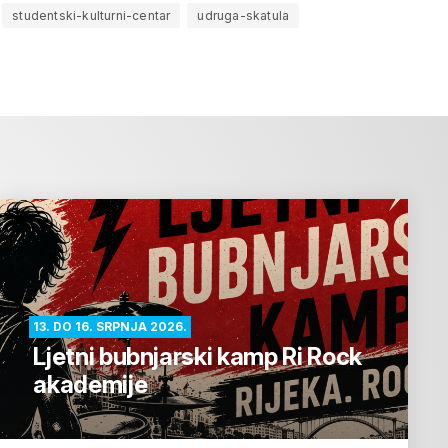
studentski-kulturni-centar
udruga-skatula
13. DO 16. SRPNJA 2026.
Ljetni bubnjarski kamp Ri Rock
akademije