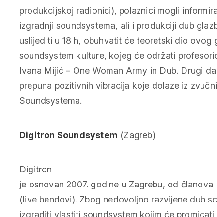
produkcijskoj radionici), polaznici mogli informira
izgradnji soundsystema, ali i produkciji dub glaz
uslijediti u 18 h, obuhvatit će teoretski dio ovog 
soundsystem kulture, kojeg će održati profesorica
Ivana Mijić – One Woman Army in Dub. Drugi dan
prepuna pozitivnih vibracija koje dolaze iz zvučni
Soundsystema.
Digitron Soundsystem
(Zagreb)
Digitron
je osnovan 2007. godine u Zagrebu, od članova 
(live bendovi). Zbog nedovoljno razvijene dub sc
izgraditi vlastiti soundsystem kojim će promicat