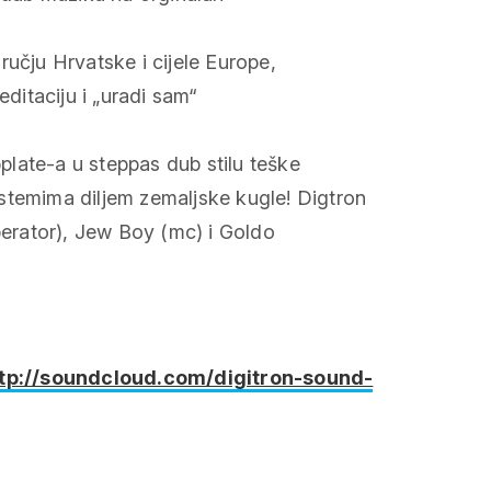
ručju Hrvatske i cijele Europe,
editaciju i „uradi sam“
late-a u steppas dub stilu teške
stemima diljem zemaljske kugle! Digtron
operator), Jew Boy (mc) i Goldo
tp://soundcloud.com/digitron-sound-