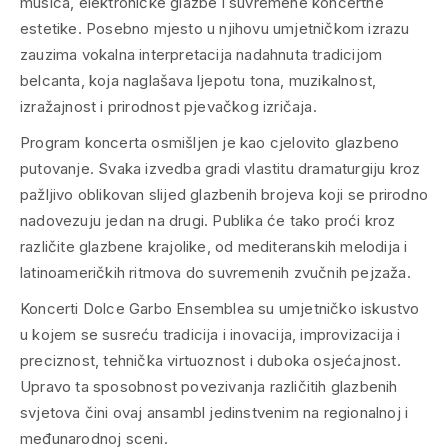
musica, elektroničke glazbe i suvremene koncertne
estetike. Posebno mjesto u njihovu umjetničkom izrazu
zauzima vokalna interpretacija nadahnuta tradicijom
belcanta, koja naglašava ljepotu tona, muzikalnost,
izražajnost i prirodnost pjevačkog izričaja.
Program koncerta osmišljen je kao cjelovito glazbeno
putovanje. Svaka izvedba gradi vlastitu dramaturgiju kroz
pažljivo oblikovan slijed glazbenih brojeva koji se prirodno
nadovezuju jedan na drugi. Publika će tako proći kroz
različite glazbene krajolike, od mediteranskih melodija i
latinoameričkih ritmova do suvremenih zvučnih pejzaža.
Koncerti Dolce Garbo Ensemblea su umjetničko iskustvo
u kojem se susreću tradicija i inovacija, improvizacija i
preciznost, tehnička virtuoznost i duboka osjećajnost.
Upravo ta sposobnost povezivanja različitih glazbenih
svjetova čini ovaj ansambl jedinstvenim na regionalnoj i
međunarodnoj sceni.