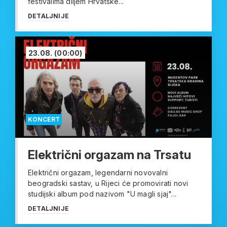
festivalima diljem Hrvatske...
DETALJNIJE
23.08.
(00:00)
KONCERT
Električni orgazam na Trsatu
Električni orgazam, legendarni novovalni
beogradski sastav, u Rijeci će promovirati novi
studijski album pod nazivom "U magli sjaj"...
DETALJNIJE