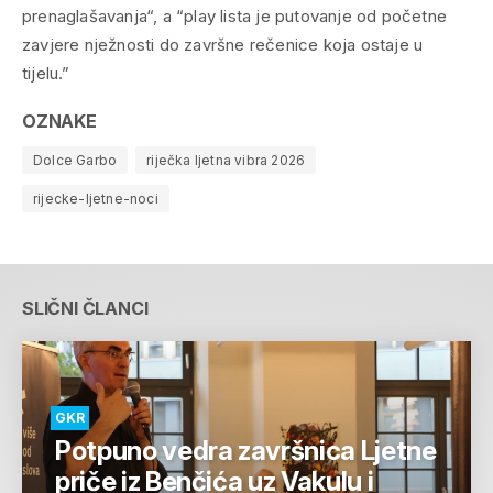
prenaglašavanja“, a “play lista je putovanje od početne
zavjere nježnosti do završne rečenice koja ostaje u
tijelu.”
OZNAKE
Dolce Garbo
riječka ljetna vibra 2026
rijecke-ljetne-noci
SLIČNI ČLANCI
GKR
Potpuno vedra završnica Ljetne
priče iz Benčića uz Vakulu i