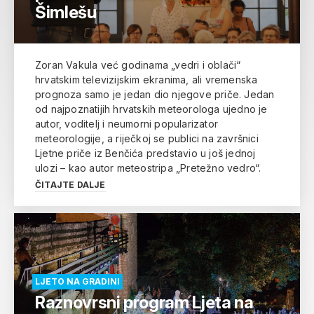
Šimlešu
Zoran Vakula već godinama „vedri i oblači“
hrvatskim televizijskim ekranima, ali vremenska
prognoza samo je jedan dio njegove priče. Jedan
od najpoznatijih hrvatskih meteorologa ujedno je
autor, voditelj i neumorni popularizator
meteorologije, a riječkoj se publici na završnici
Ljetne priče iz Benčića predstavio u još jednoj
ulozi – kao autor meteostripa „Pretežno vedro“.
ČITAJTE DALJE
LJETO NA GRADINI
Raznovrsni program Ljeta na