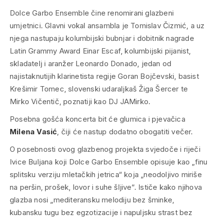
Dolce Garbo Ensemble čine renomirani glazbeni
umjetnici. Glavni vokal ansambla je Tomislav Čizmić, a uz
njega nastupaju kolumbijski bubnjar i dobitnik nagrade
Latin Grammy Award Einar Escaf, kolumbijski pijanist,
skladatelj i aranžer Leonardo Donado, jedan od
najistaknutijih klarinetista regije Goran Bojčevski, basist
Krešimir Tomec, slovenski udaraljkaš Žiga Šercer te
Mirko Vičentič, poznatiji kao DJ JAMirko.
Posebna gošća koncerta bit će glumica i pjevačica
Milena Vasić
, čiji će nastup dodatno obogatiti večer.
O posebnosti ovog glazbenog projekta svjedoče i riječi
Ivice Buljana koji Dolce Garbo Ensemble opisuje kao „finu
splitsku verziju mletačkih jetrica“ koja „neodoljivo miriše
na peršin, prošek, lovor i suhe šljive“. Ističe kako njihova
glazba nosi „mediteransku melodiju bez šminke,
kubansku tugu bez egzotizacije i napuljsku strast bez