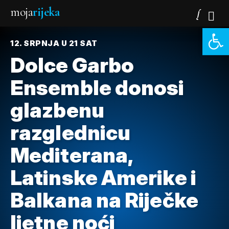
moja
rijeka
Open 
12. SRPNJA U 21 SAT
Dolce Garbo
Ensemble donosi
glazbenu
razglednicu
Mediterana,
Latinske Amerike i
Balkana na Riječke
ljetne noći