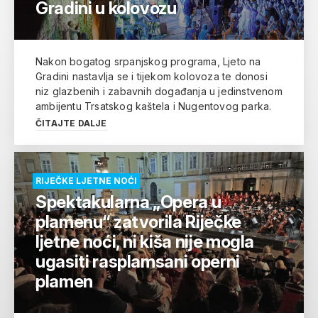
Gradini u kolovozu
Nakon bogatog srpanjskog programa, Ljeto na
Gradini nastavlja se i tijekom kolovoza te donosi
niz glazbenih i zabavnih događanja u jedinstvenom
ambijentu Trsatskog kaštela i Nugentovog parka.
ČITAJTE DALJE
RIJEČKE LJETNE NOĆI
Spektakularna „Opera u
plamenu“ zatvorila Riječke
ljetne noći, ni kiša nije mogla
ugasiti rasplamsani operni
plamen