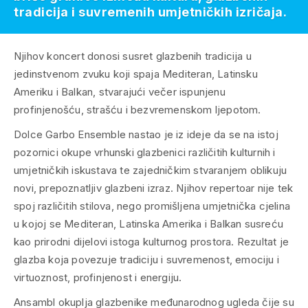
tradicija i suvremenih umjetničkih izričaja.
Njihov koncert donosi susret glazbenih tradicija u
jedinstvenom zvuku koji spaja Mediteran, Latinsku
Ameriku i Balkan, stvarajući večer ispunjenu
profinjenošću, strašću i bezvremenskom ljepotom.
Dolce Garbo Ensemble nastao je iz ideje da se na istoj
pozornici okupe vrhunski glazbenici različitih kulturnih i
umjetničkih iskustava te zajedničkim stvaranjem oblikuju
novi, prepoznatljiv glazbeni izraz. Njihov repertoar nije tek
spoj različitih stilova, nego promišljena umjetnička cjelina
u kojoj se Mediteran, Latinska Amerika i Balkan susreću
kao prirodni dijelovi istoga kulturnog prostora. Rezultat je
glazba koja povezuje tradiciju i suvremenost, emociju i
virtuoznost, profinjenost i energiju.
Ansambl okuplja glazbenike međunarodnog ugleda čije su