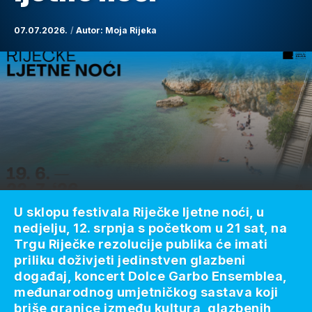
07.07.2026.
Autor:
Moja Rijeka
U sklopu festivala Riječke ljetne noći, u
nedjelju, 12. srpnja s početkom u 21 sat, na
Trgu Riječke rezolucije publika će imati
priliku doživjeti jedinstven glazbeni
događaj, koncert Dolce Garbo Ensemblea,
međunarodnog umjetničkog sastava koji
briše granice između kultura, glazbenih