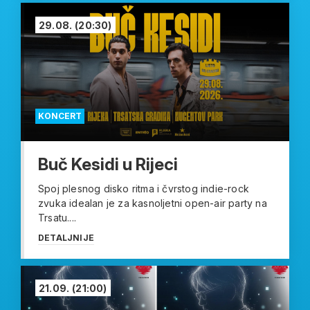
29.08.
(20:30)
KONCERT
Buč Kesidi u Rijeci
Spoj plesnog disko ritma i čvrstog indie-rock
zvuka idealan je za kasnoljetni open-air party na
Trsatu....
DETALJNIJE
21.09.
(21:00)