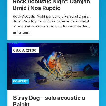
Rock Acoustic Night: Damjan
Brnić i Noa Rupčić
Rock Acoustic Night ponovno u Palachu! Damjan
Brnić i Noa Rupčić donose najveće rock i metal
hitove u akustičnom izdanju na terasu Palacha....
DETALJNIJE
08.08.
(21:00)
KONCERT
Stray Dog – solo acoustic u
Pajolu