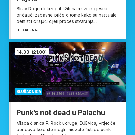
Stray Dogg dolazi približiti nam svoje pjesme,
pričajući zabavne priče o tome kako su nastajale
demistificirajući cijeli proces stvaranja....
DETALJNIJE
14.08.
(21:00)
SLUŠAONICA
Punk’s not dead u Palachu
Mlada članica Ri Rock udruge, DJEvica, vrtjet će
bendove koje ste mogli i možete čuti po punk