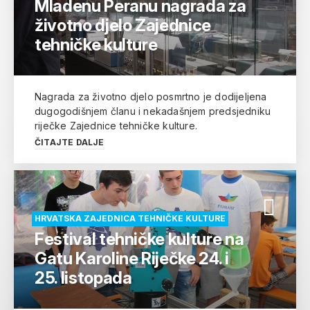
Mladenu Peranu nagrada za
životno djelo Zajednice
tehničke kulture
Nagrada za životno djelo posmrtno je dodijeljena
dugogodišnjem članu i nekadašnjem predsjedniku
riječke Zajednice tehničke kulture.
ČITAJTE DALJE
HRVATSKA ZAJEDNICA TEHNIČKE KULTURE
Festival tehničke kulture na
Gatu Karoline Riječke 24. i
25. listopada