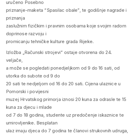
uručeno Posebno
priznanje-maketa “Spasilac obale”, te godišnje nagrade i
priznanja
zaslužnim fizičkim i pravnim osobama koje svojim radom
doprinose razvoju i
promicanju tehničke kulture grada Rijeke.
Izložba „Računski strojevi“ ostaje otvorena do 24.
veljače,
a može se pogledati ponedjeljkom od 9 do 16 sati, od
utorka do subote od 9 do
20 sati te nedjeljom od 16 do 20 sati. Cijena ulaznice u
Pomorski i povijesni
muzej Hrvatskog primorja iznosi 20 kuna za odrasle te 15
kuna za djecu i mlade
od 7 do 18 godina, studente uz predočenje iskaznice te
umirovljenike. Besplatan
ulaz imaju djeca do 7 godina te članovi strukovnih udruga,