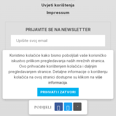
Uvjeti korištenja
Impressum
PRIJAVITE SE NA NEWSLETTER
GDPR Information
Koristimo kolačiće kako bismo poboljšali vaše korisničko
Prihvaćam da se moji podaci spremaju u bazu
iskustvo prilikom pregledavanja naših mrežnih stranica.
podataka i koriste u svrhu slanja MojaRijeka
Ovo prihvaćate korištenjem kolačića i daljnjim
newslettera
pregledavanjem stranice. Detaljne informacije o korištenju
MOJARIJEKA NEWSLETTER
kolačića na ovoj stranici dostupne su klikom na
više
PRIJAVI SE
informacija
.
PRIHVATI I ZATVORI
PODIJELI
Povratak na vrh