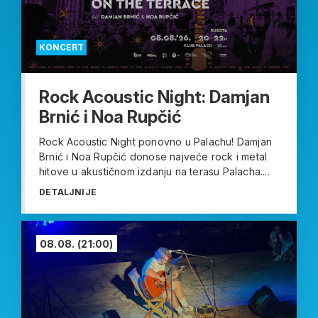
KONCERT
Rock Acoustic Night: Damjan
Brnić i Noa Rupčić
Rock Acoustic Night ponovno u Palachu! Damjan
Brnić i Noa Rupčić donose najveće rock i metal
hitove u akustičnom izdanju na terasu Palacha....
DETALJNIJE
08.08.
(21:00)