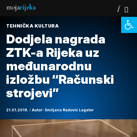
moja
rijeka
Open 
TEHNIČKA KULTURA
Dodjela nagrada
ZTK-a Rijeka uz
međunarodnu
izložbu “Računski
strojevi”
21.01.2019.
Autor:
Smiljana Radović Lagator