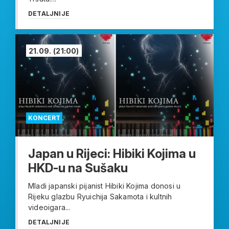
DETALJNIJE
21.09.
(21:00)
KONCERT
Japan u Rijeci: Hibiki Kojima u
HKD-u na Sušaku
Mladi japanski pijanist Hibiki Kojima donosi u
Rijeku glazbu Ryuichija Sakamota i kultnih
videoigara...
DETALJNIJE