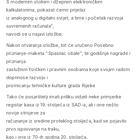
S modernim stolnim i džepnim elektroničkim
kalkulatorima, pokazat ćemo prijelaz
iz analognog u digitalni svijet, a time i početak razvoja
suvremenih računala“,
navodi se u najavi izložbe.
Nakon otvaranja izložbe, bit će uručeno Posebno
priznanje-maketa “Spasilac obale”, te godišnje nagrade i
priznanja
zaslužnim fizičkim i pravnim osobama koje svojim radom
doprinose razvoju i
promicanju tehničke kulture grada Rijeke
Tako će posjetitelji imati priliku vidjeli neke primjerke
registar kasa iz 19. stoljeća iz SAD-a, ali i one nešto
novije strojeve za
računanje iz sredine proteklog stoljeća, kad se pojavilo
prvo ispisivanje na traku,
kao i one iz 70-ih godina 20. stoljeća.