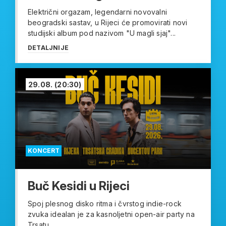
Električni orgazam, legendarni novovalni
beogradski sastav, u Rijeci će promovirati novi
studijski album pod nazivom "U magli sjaj"...
DETALJNIJE
29.08.
(20:30)
KONCERT
Buč Kesidi u Rijeci
Spoj plesnog disko ritma i čvrstog indie-rock
zvuka idealan je za kasnoljetni open-air party na
Trsatu....