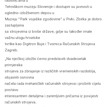
radionicama u
Tehniškom muzeju Slovenije i dostupni su javnosti u
ogledno-izložbenom depou u
Muzeju “Park vojaške zgodovine” u Pivki. Zbirka je dobro
zastupljena
sa strojevima iz bivše države, gdje su također imale
važnu ulogu hrvatske
tvrtke kao Digitron Buje i Tvornica Računskih Strojeva
Zagreb.
„Na riječkoj izložbi ćemo predstaviti dvadesetak
primjeraka
strojeva za zbrajanje iz različitih vremenskih razdoblja,
objasniti osnovna
načela rada mehaničkih računskih strojeva i proširiti cijelu
postavu
interesantnim detaljima i zanimljivim pričama iz povijesti
računskih strojeva.