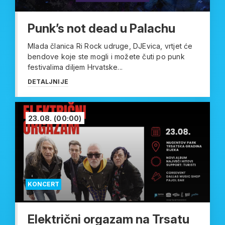
Punk’s not dead u Palachu
Mlada članica Ri Rock udruge, DJEvica, vrtjet će
bendove koje ste mogli i možete čuti po punk
festivalima diljem Hrvatske...
DETALJNIJE
23.08.
(00:00)
KONCERT
Električni orgazam na Trsatu