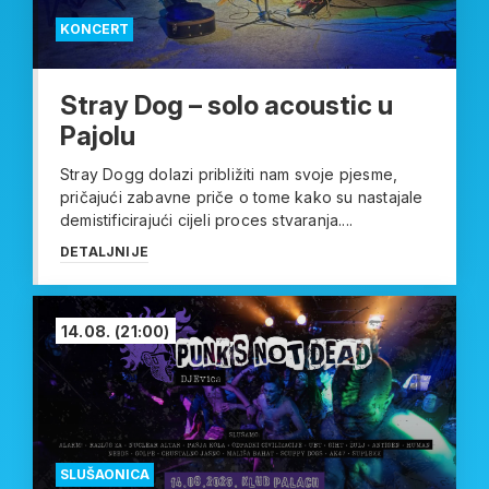
KONCERT
Stray Dog – solo acoustic u
Pajolu
Stray Dogg dolazi približiti nam svoje pjesme,
pričajući zabavne priče o tome kako su nastajale
demistificirajući cijeli proces stvaranja....
DETALJNIJE
14.08.
(21:00)
SLUŠAONICA