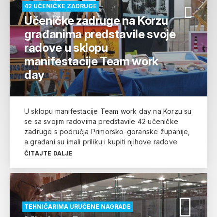
42 UČENIČKE ZADRUGE
Učeničke zadruge na Korzu
građanima predstavile svoje
radove u sklopu
manifestacije Team work
day
U sklopu manifestacije Team work day na Korzu su
se sa svojim radovima predstavile 42 učeničke
zadruge s područja Primorsko-goranske županije,
a građani su imali priliku i kupiti njihove radove.
ČITAJTE DALJE
TEHNIČARIMA URUČENE NAGRADE