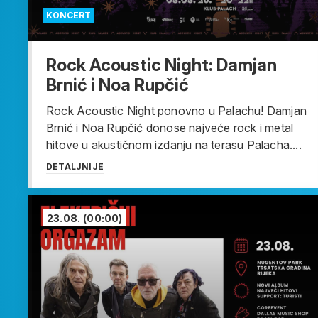
KONCERT
Rock Acoustic Night: Damjan
Brnić i Noa Rupčić
Rock Acoustic Night ponovno u Palachu! Damjan
Brnić i Noa Rupčić donose najveće rock i metal
hitove u akustičnom izdanju na terasu Palacha....
DETALJNIJE
23.08.
(00:00)