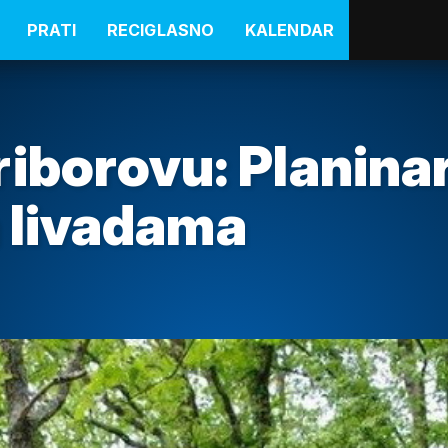
PRATI
RECIGLASNO
KALENDAR
riborovu: Planina
a livadama