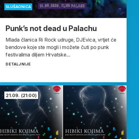
SLUŠAONICA
Punk’s not dead u Palachu
Mlada članica Ri Rock udruge, DJEvica, vrtjet će
bendove koje ste mogli i možete čuti po punk
festivalima diljem Hrvatske...
DETALJNIJE
21.09.
(21:00)