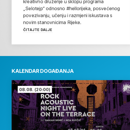
kreativno druženje u sklopu programa
„Selotejp“ odnosno #hellorijeka, posvećenog
povezivanju, učenju i razmjeni iskustava s
novim stanovnicima Rijeke.
ČITAJTE DALJE
KALENDAR DOGAĐANJA
08.08.
(20:00)