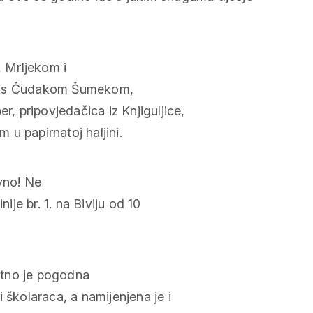
 Mrljekom i
ić s Čudakom Šumekom,
 pripovjedačica iz Knjiguljice,
m u papirnatoj haljini.
vno! Ne
ije br. 1. na Biviju od 10
etno je pogodna
 školaraca, a namijenjena je i