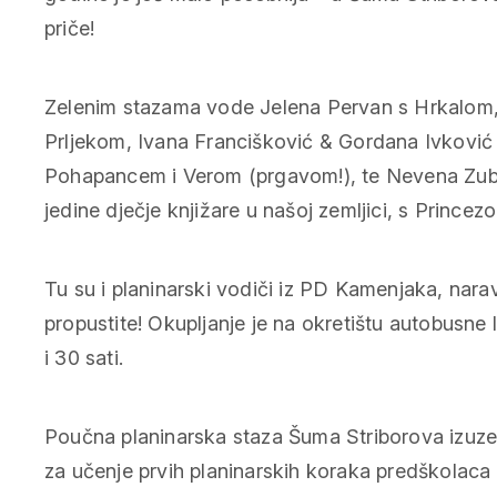
Zelenim stazama vode Jelena Pervan s Hrkalom,
Prljekom, Ivana Francišković & Gordana Ivkov
Pohapancem i Verom (prgavom!), te Nevena Zuber,
jedine dječje knjižare u našoj zemljici, s Princezo
Tu su i planinarski vodiči iz PD Kamenjaka, nara
propustite! Okupljanje je na okretištu autobusne lin
i 30 sati.
Poučna planinarska staza Šuma Striborova izuz
za učenje prvih planinarskih koraka predškolaca i