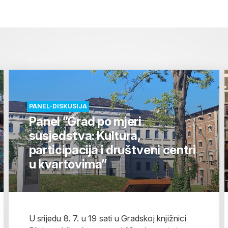
PANEL-DISKUSIJA
Panel ”Grad po mjeri
susjedstva: Kultura,
participacija i društveni centri
u kvartovima”
U srijedu 8. 7. u 19 sati u Gradskoj knjižnici