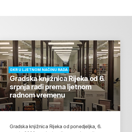
GKR U LJETNOM NAČINU RADA
Gradska knjižnica Rijeka od 6.
srpnja radi prema ljetnom
radnom vremenu
Gradska knjižnica Rijeka od ponedjeljka, 6.