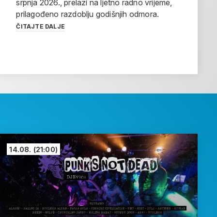
srpnja 2026., prelazi na ljetno radno vrijeme,
prilagođeno razdoblju godišnjih odmora.
ČITAJTE DALJE
14.08.
(21:00)