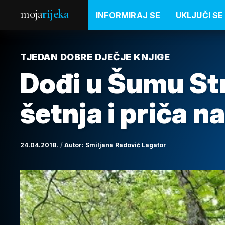
moja
rijeka
INFORMIRAJ SE
UKLJUČI SE
TJEDAN DOBRE DJEČJE KNJIGE
Dođi u Šumu St
šetnja i priča n
24.04.2018.
Autor:
Smiljana Radović Lagator