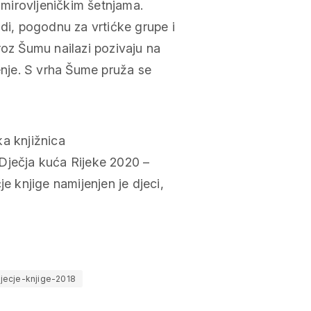
 umirovljeničkim šetnjama.
odi, pogodnu za vrtićke grupe i
roz Šumu nailazi pozivaju na
čenje. S vrha Šume pruža se
ka knjižnica
Dječja kuća Rijeke 2020 –
e knjige namijenjen je djeci,
jecje-knjige-2018