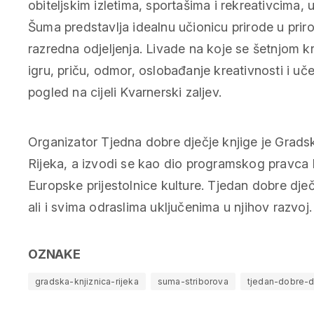
obiteljskim izletima, sportašima i rekreativcima,
Šuma predstavlja idealnu učionicu prirode u prir
razredna odjeljenja. Livade na koje se šetnjom k
igru, priču, odmor, oslobađanje kreativnosti i u
pogled na cijeli Kvarnerski zaljev.
Organizator Tjedna dobre dječje knjige je Grads
Rijeka, a izvodi se kao dio programskog pravca 
Europske prijestolnice kulture. Tjedan dobre dječj
ali i svima odraslima uključenima u njihov razvoj.
OZNAKE
gradska-knjiznica-rijeka
suma-striborova
tjedan-dobre-d