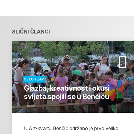
SLIČNI ČLANCI
SELOTEJP
Glazba, kreativnost i okusi
svijeta spojili se u Benčiću
U Art-kvartu Benčić održano je prvo veliko