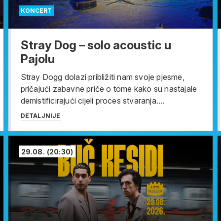
KONCERT
Stray Dog – solo acoustic u
Pajolu
Stray Dogg dolazi približiti nam svoje pjesme,
pričajući zabavne priče o tome kako su nastajale
demistificirajući cijeli proces stvaranja....
DETALJNIJE
29.08.
(20:30)