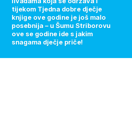
livadama koja se održava i
tijekom Tjedna dobre dječje
knjige ove godine je još malo
posebnija – u Šumu Striborovu
ove se godine ide s jakim
snagama dječje priče!