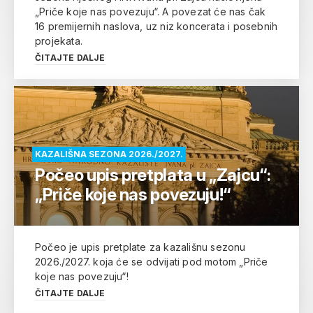
„Priče koje nas povezuju“. A povezat će nas čak
16 premijernih naslova, uz niz koncerata i posebnih
projekata.
ČITAJTE DALJE
KAZALIŠNA SEZONA 2026./2027.
Počeo upis pretplata u „Zajcu“:
„Priče koje nas povezuju!“
Počeo je upis pretplate za kazališnu sezonu
2026./2027. koja će se odvijati pod motom „Priče
koje nas povezuju“!
ČITAJTE DALJE