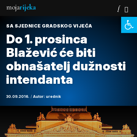
moja
rijeka
Open 
SA SJEDNICE GRADSKOG VIJEĆA
Do 1. prosinca
Blažević će biti
obnašatelj dužnosti
intendanta
30.09.2016.
Autor:
urednik