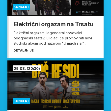
KONCERT
Električni orgazam na Trsatu
Električni orgazam, legendarni novovalni
beogradski sastav, u Rijeci će promovirati novi
studijski album pod nazivom "U magli sjaj"...
DETALJNIJE
29.08.
(20:30)
KONCERT