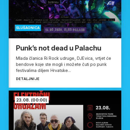
SLUŠAONICA
Punk’s not dead u Palachu
Mlada članica Ri Rock udruge, DJEvica, vrtjet će
bendove koje ste mogli i možete čuti po punk
festivalima diljem Hrvatske...
DETALJNIJE
23.08.
(00:00)