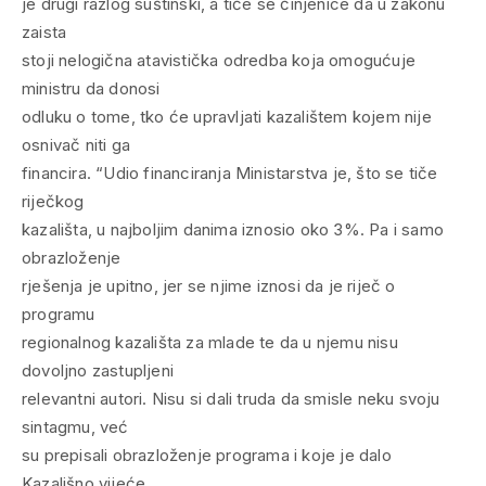
je drugi razlog suštinski, a tiče se činjenice da u zakonu
zaista
stoji nelogična atavistička odredba koja omogućuje
ministru da donosi
odluku o tome, tko će upravljati kazalištem kojem nije
osnivač niti ga
financira. “Udio financiranja Ministarstva je, što se tiče
riječkog
kazališta, u najboljim danima iznosio oko 3%. Pa i samo
obrazloženje
rješenja je upitno, jer se njime iznosi da je riječ o
programu
regionalnog kazališta za mlade te da u njemu nisu
dovoljno zastupljeni
relevantni autori. Nisu si dali truda da smisle neku svoju
sintagmu, već
su prepisali obrazloženje programa i koje je dalo
Kazališno vijeće,