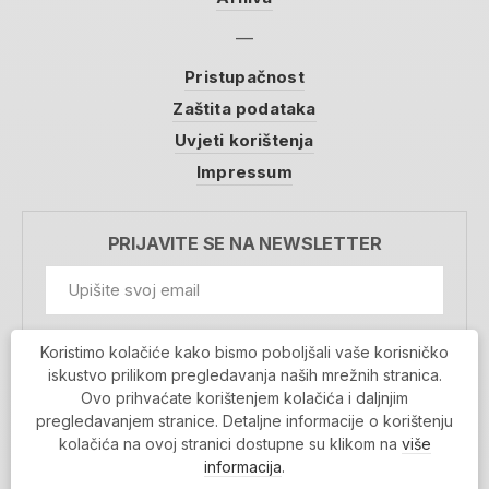
Pristupačnost
Zaštita podataka
Uvjeti korištenja
Impressum
PRIJAVITE SE NA NEWSLETTER
GDPR Information
Koristimo kolačiće kako bismo poboljšali vaše korisničko
Prihvaćam da se moji podaci spremaju u bazu
iskustvo prilikom pregledavanja naših mrežnih stranica.
podataka i koriste u svrhu slanja MojaRijeka
Ovo prihvaćate korištenjem kolačića i daljnjim
newslettera
pregledavanjem stranice. Detaljne informacije o korištenju
MOJARIJEKA NEWSLETTER
kolačića na ovoj stranici dostupne su klikom na
više
PRIJAVI SE
informacija
.