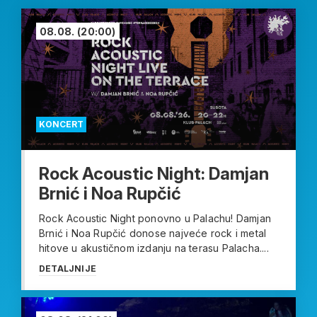
08.08.
(20:00)
KONCERT
Rock Acoustic Night: Damjan
Brnić i Noa Rupčić
Rock Acoustic Night ponovno u Palachu! Damjan
Brnić i Noa Rupčić donose najveće rock i metal
hitove u akustičnom izdanju na terasu Palacha....
DETALJNIJE