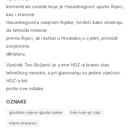
komentiralo uvrede koje je Hasanbegović uputio Rijeci,
kao i stavove
Hasanbegovića naspram Rijeke, tvrdeći kako smatraju
da tehnički ministar
prema Rijeci, ali i kulturi u Hrvatskoj u cjelini, provodi
svojevrsnu
diktaturu.
Vijećnik Teo Božanić je u ime HDZ-a branio stav
tehničkog ministra, a pri glasovanju su jedino vijećnici
HDZ-a bili
protiv ove odluke.
OZNAKE
gradsko-vijece-grada-rijeke
hnk-ivan-pl-zajc
marin-blazevic