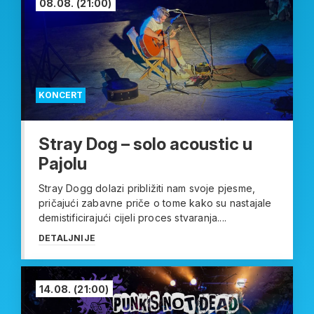
08.08.
(21:00)
KONCERT
Stray Dog – solo acoustic u
Pajolu
Stray Dogg dolazi približiti nam svoje pjesme,
pričajući zabavne priče o tome kako su nastajale
demistificirajući cijeli proces stvaranja....
DETALJNIJE
14.08.
(21:00)