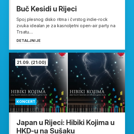
Buč Kesidi u Rijeci
Spoj plesnog disko ritma i čvrstog indie-rock
zvuka idealan je za kasnoljetni open-air party na
Trsatu....
DETALJNIJE
21.09.
(21:00)
KONCERT
Japan u Rijeci: Hibiki Kojima u
HKD-u na Sušaku