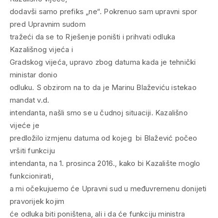
dodavši samo prefiks „ne“. Pokrenuo sam upravni spor
pred Upravnim sudom
tražeći da se to Rješenje poništi i prihvati odluka
Kazališnog vijeća i
Gradskog vijeća, upravo zbog datuma kada je tehnički
ministar donio
odluku. S obzirom na to da je Marinu Blaževiću istekao
mandat v.d.
intendanta, našli smo se u čudnoj situaciji. Kazališno
vijeće je
predložilo izmjenu datuma od kojeg bi Blažević počeo
vršiti funkciju
intendanta, na 1. prosinca 2016., kako bi Kazalište moglo
funkcionirati,
a mi očekujuemo će Upravni sud u međuvremenu donijeti
pravorijek kojim
će odluka biti poništena, ali i da će funkciju ministra