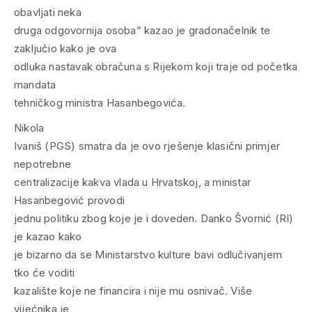
obavljati neka
druga odgovornija osoba” kazao je gradonačelnik te
zaključio kako je ova
odluka nastavak obračuna s Rijekom koji traje od početka
mandata
tehničkog ministra Hasanbegovića.
Nikola
Ivaniš (PGS) smatra da je ovo rješenje klasični primjer
nepotrebne
centralizacije kakva vlada u Hrvatskoj, a ministar
Hasanbegović provodi
jednu politiku zbog koje je i doveden. Danko Švornić (RI)
je kazao kako
je bizarno da se Ministarstvo kulture bavi odlučivanjem
tko će voditi
kazalište koje ne financira i nije mu osnivač. Više
vijećnika je