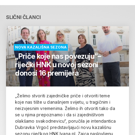
SLIČNI ČLANCI
NOVA KAZALIŠNA SEZONA
„Priče koje nas povezuju“–
riječki HNK u novoj sezoni
donosi 16 premijera
„Želimo stvoriti zajedničke priče i otvoriti teme
koje nas tište u današnjem svijetu, u tragičnim i
neizvjesnim vremenima. Želimo ih otvoriti tako da
se u njima prepoznamo i da si zajedništvom
olakšamo svakodnevicu“, poručila je intendantica
Dubravka Vrgoč predstavljajući novu kazališnu
sezonu riječkog HNK Ivana pl. Zajca naslovljenu