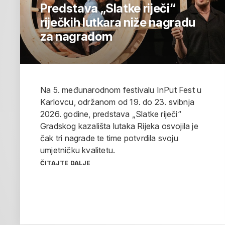
Predstava „Slatke riječi“
riječkih lutkara niže nagradu
za nagradom
Na 5. međunarodnom festivalu InPut Fest u
Karlovcu, održanom od 19. do 23. svibnja
2026. godine, predstava „Slatke riječi“
Gradskog kazališta lutaka Rijeka osvojila je
čak tri nagrade te time potvrdila svoju
umjetničku kvalitetu.
ČITAJTE DALJE