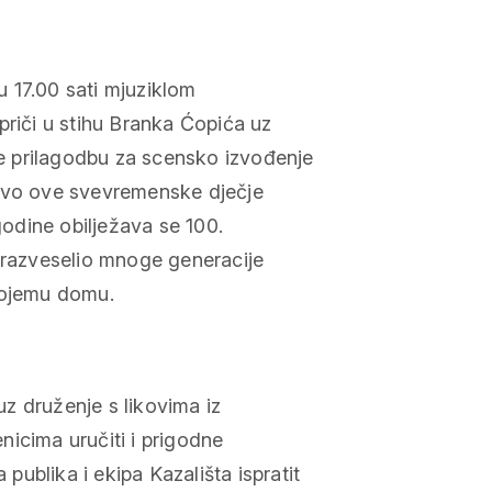
 u 17.00 sati mjuziklom
priči u stihu Branka Ćopića uz
e prilagodbu za scensko izvođenje
ravo ove svevremenske dječje
godine obilježava se 100.
e razveselio mnoge generacije
vojemu domu.
z druženje s likovima iz
icima uručiti i prigodne
ublika i ekipa Kazališta ispratit