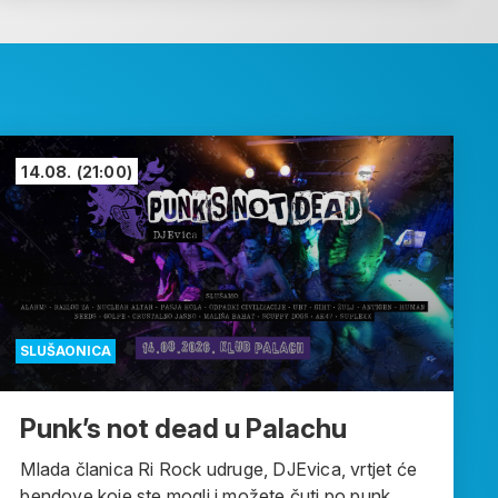
14.08.
(21:00)
SLUŠAONICA
Punk’s not dead u Palachu
Mlada članica Ri Rock udruge, DJEvica, vrtjet će
bendove koje ste mogli i možete čuti po punk