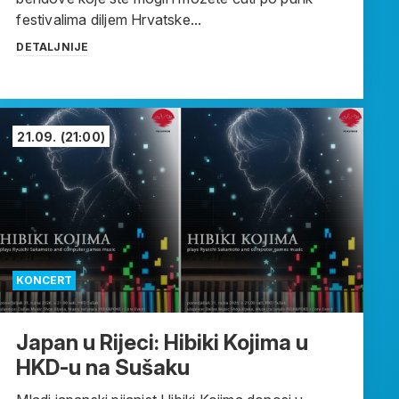
festivalima diljem Hrvatske...
DETALJNIJE
21.09.
(21:00)
KONCERT
Japan u Rijeci: Hibiki Kojima u
HKD-u na Sušaku