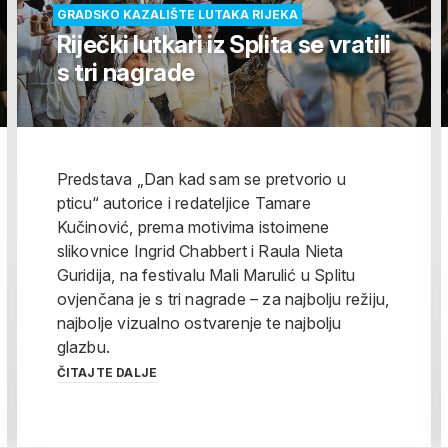
GRADSKO KAZALIŠTE LUTAKA RIJEKA
Riječki lutkari iz Splita se vratili
s tri nagrade
Predstava „Dan kad sam se pretvorio u
pticu“ autorice i redateljice Tamare
Kučinović, prema motivima istoimene
slikovnice Ingrid Chabbert i Raula Nieta
Guridija, na festivalu Mali Marulić u Splitu
ovjenčana je s tri nagrade – za najbolju režiju,
najbolje vizualno ostvarenje te najbolju
glazbu.
ČITAJTE DALJE