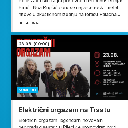
Rock Acoustic Night ponovno u Palachu! Damjan
Brnić i Noa Rupčić donose najveće rock i metal
hitove u akustičnom izdanju na terasu Palacha....
DETALJNIJE
23.08.
(00:00)
KONCERT
Električni orgazam na Trsatu
Električni orgazam, legendarni novovalni
beogradski sastav, u Rijeci će promovirati novi