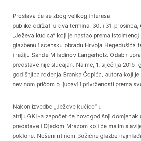
Proslava će se zbog velikog interesa
publike održati u dva termina, 30. i 31. prosinca,
„Ježeva kućica“ koji je nastao prema istoimenoj 
glazbenu i scensku obradu Hrvoja Hegedušića t
i režiju Sande Miladinov Langerholz. Odabir up
predstave nije slučajan. Naime, 1. siječnja 2015. 
godišnjica rođenja Branka Ćopića, autora koji j
nevinom pričom o ljubavi i privrženosti prema s
Nakon izvedbe „Ježeve kućice“ u
atriju GKL-a započet će novogodišnji domjenak u
predstave i Djedom Mrazom koji će malim slavljen
poklone. Nošeni ritmom Božićne glazbe najmlađa p