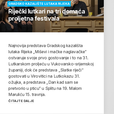
GRADSKO KAZALIŠTE LUTAKA RIJEKA
Riječki lutkari na tri domaća
proljetna festivala
Najnovija predstava Gradskog kazališta
lutaka Rijeka „Miševi i mačke naglavačke“
ostvaruje svoje prvo gostovanje i to na 31.
Lutkarskom proljeću u Vukovarsko-srijemskoj
županiji, dok će predstava „Slatke riječi“
gostovati u Virovitici na Lutkokazu 31.
ožujka, a predstava „Dan kad sam se
pretvorio u pticu“ u Splitu na 19. Malom
Maruliću 15. travnja.
ČITAJTE DALJE