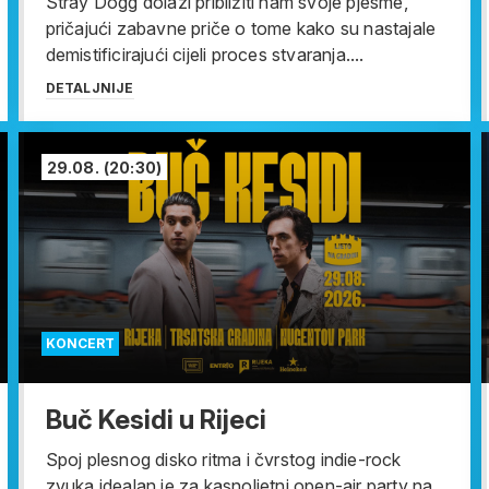
Stray Dogg dolazi približiti nam svoje pjesme,
pričajući zabavne priče o tome kako su nastajale
demistificirajući cijeli proces stvaranja....
DETALJNIJE
29.08.
(20:30)
KONCERT
Buč Kesidi u Rijeci
Spoj plesnog disko ritma i čvrstog indie-rock
zvuka idealan je za kasnoljetni open-air party na