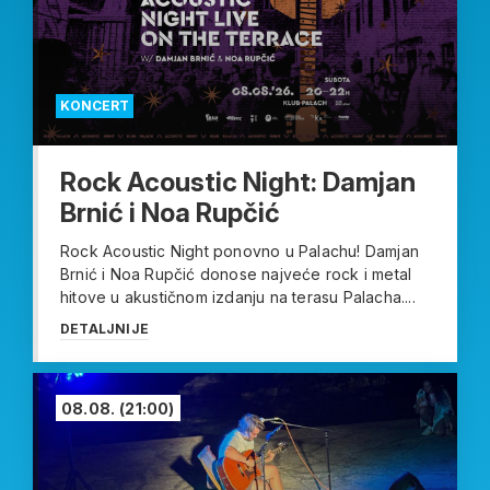
KONCERT
Rock Acoustic Night: Damjan
Brnić i Noa Rupčić
Rock Acoustic Night ponovno u Palachu! Damjan
Brnić i Noa Rupčić donose najveće rock i metal
hitove u akustičnom izdanju na terasu Palacha....
DETALJNIJE
08.08.
(21:00)