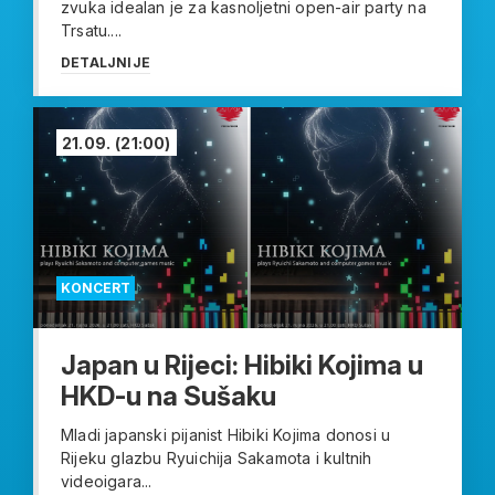
zvuka idealan je za kasnoljetni open-air party na
Trsatu....
DETALJNIJE
21.09.
(21:00)
KONCERT
Japan u Rijeci: Hibiki Kojima u
HKD-u na Sušaku
Mladi japanski pijanist Hibiki Kojima donosi u
Rijeku glazbu Ryuichija Sakamota i kultnih
videoigara...