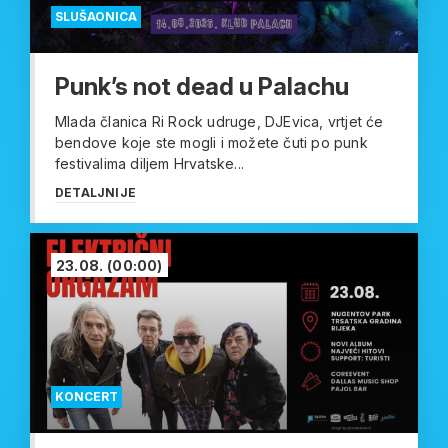
SLUŠAONICA
Punk’s not dead u Palachu
Mlada članica Ri Rock udruge, DJEvica, vrtjet će
bendove koje ste mogli i možete čuti po punk
festivalima diljem Hrvatske...
DETALJNIJE
23.08.
(00:00)
KONCERT