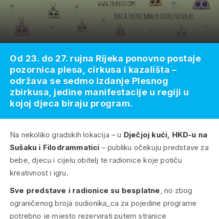
Od 23. do 27. rujna Rijeka ponovno postaje
pozornica plesa, cirkusa i kazališta –
održava se sedmo izdanje Plesnog
zbirkusa, jedine manifestacije u regiji u
kojoj djeca biraju program.
Na nekoliko gradskih lokacija – u
Dječjoj kući, HKD-u na
Sušaku i Filodrammatici
– publiku očekuju predstave za
bebe, djecu i cijelu obitelj te radionice koje potiču
kreativnost i igru.
Sve predstave i radionice su besplatne
, no zbog
ograničenog broja sudionika_ca za pojedine programe
potrebno je mjesto rezervirati putem stranice