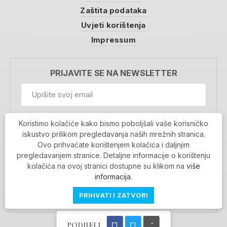
Zaštita podataka
Uvjeti korištenja
Impressum
PRIJAVITE SE NA NEWSLETTER
GDPR Information
Koristimo kolačiće kako bismo poboljšali vaše korisničko
Prihvaćam da se moji podaci spremaju u bazu
iskustvo prilikom pregledavanja naših mrežnih stranica.
podataka i koriste u svrhu slanja MojaRijeka
Ovo prihvaćate korištenjem kolačića i daljnjim
newslettera
pregledavanjem stranice. Detaljne informacije o korištenju
MOJARIJEKA NEWSLETTER
kolačića na ovoj stranici dostupne su klikom na
više
PRIJAVI SE
informacija
.
PRIHVATI I ZATVORI
PODIJELI