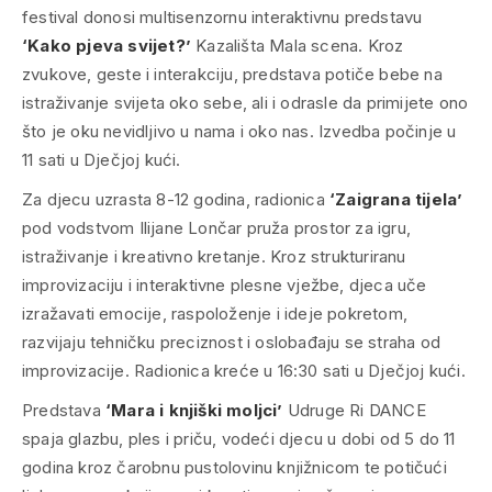
festival donosi multisenzornu interaktivnu predstavu
‘Kako pjeva svijet?’
Kazališta Mala scena. Kroz
zvukove, geste i interakciju, predstava potiče bebe na
istraživanje svijeta oko sebe, ali i odrasle da primijete ono
što je oku nevidljivo u nama i oko nas. Izvedba počinje u
11 sati u Dječjoj kući.
Za djecu uzrasta 8-12 godina, radionica
‘Zaigrana tijela’
pod vodstvom Ilijane Lončar pruža prostor za igru,
istraživanje i kreativno kretanje. Kroz strukturiranu
improvizaciju i interaktivne plesne vježbe, djeca uče
izražavati emocije, raspoloženje i ideje pokretom,
razvijaju tehničku preciznost i oslobađaju se straha od
improvizacije. Radionica kreće u 16:30 sati u Dječjoj kući.
Predstava
‘Mara i knjiški moljci’
Udruge Ri DANCE
spaja glazbu, ples i priču, vodeći djecu u dobi od 5 do 11
godina kroz čarobnu pustolovinu knjižnicom te potičući