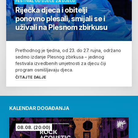
FESTIVAL OD DJECE ZA DJECU
Riječka djeca i obitelji
ponovno plesali, smijali se i
uživali na Plesnom zbirkusu
Prethodnog je tjedna, od 23. do 27. rujna, održano
sedmo izdanje Plesnog zbirkusa – jedinog
festivala izvedbenih umjetnosti za djecu čiji
program osmišljavaju djeca.
ČITAJTE DALJE
KALENDAR DOGAĐANJA
08.08.
(20:00)