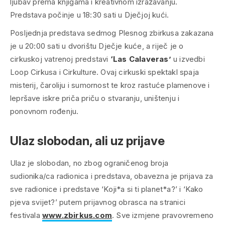
ljubav prema knjigama i kreativnom izražavanju.
Predstava počinje u 18:30 sati u Dječjoj kući.
Posljednja predstava sedmog Plesnog zbirkusa zakazana
je u 20:00 sati u dvorištu Dječje kuće, a riječ je o
cirkuskoj vatrenoj predstavi
‘Las Calaveras’
u izvedbi
Loop Cirkusa i Cirkulture. Ovaj cirkuski spektakl spaja
misterij, čaroliju i sumornost te kroz rastuće plamenove i
lepršave iskre priča priču o stvaranju, uništenju i
ponovnom rođenju.
Ulaz slobodan, ali uz prijave
Ulaz je slobodan, no zbog ograničenog broja
sudionika/ca radionica i predstava, obavezna je prijava za
sve radionice i predstave ‘Koji*a si ti planet*a?’ i ‘Kako
pjeva svijet?’ putem prijavnog obrasca na stranici
festivala
www.zbirkus.com
. Sve izmjene pravovremeno