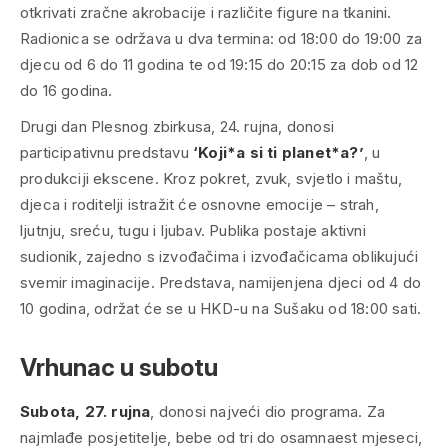
otkrivati zračne akrobacije i različite figure na tkanini.
Radionica se održava u dva termina: od 18:00 do 19:00 za
djecu od 6 do 11 godina te od 19:15 do 20:15 za dob od 12
do 16 godina.
Drugi dan Plesnog zbirkusa, 24. rujna, donosi
participativnu predstavu
‘Koji*a si ti planet*a?’
, u
produkciji ekscene. Kroz pokret, zvuk, svjetlo i maštu,
djeca i roditelji istražit će osnovne emocije – strah,
ljutnju, sreću, tugu i ljubav. Publika postaje aktivni
sudionik, zajedno s izvođačima i izvođačicama oblikujući
svemir imaginacije. Predstava, namijenjena djeci od 4 do
10 godina, održat će se u HKD-u na Sušaku od 18:00 sati.
Vrhunac u subotu
Subota, 27. rujna
, donosi najveći dio programa. Za
najmlađe posjetitelje, bebe od tri do osamnaest mjeseci,