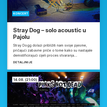
KONCERT
Stray Dog – solo acoustic u
Pajolu
Stray Dogg dolazi približiti nam svoje pjesme,
pričajući zabavne priče o tome kako su nastajale
demistificirajući cijeli proces stvaranja....
DETALJNIJE
14.08.
(21:00)