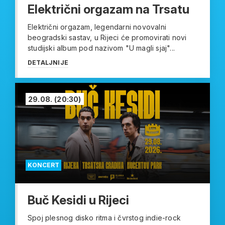
Električni orgazam na Trsatu
Električni orgazam, legendarni novovalni
beogradski sastav, u Rijeci će promovirati novi
studijski album pod nazivom "U magli sjaj"...
DETALJNIJE
29.08.
(20:30)
KONCERT
Buč Kesidi u Rijeci
Spoj plesnog disko ritma i čvrstog indie-rock