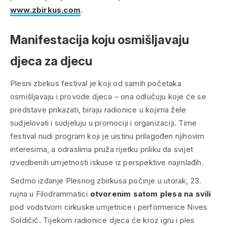
www.zbirkus.com
.
Manifestacija koju osmišljavaju
djeca za djecu
Plesni zbirkus festival je koji od samih početaka
osmišljavaju i provode djeca – ona odlučuju koje će se
predstave prikazati, biraju radionice u kojima žele
sudjelovati i sudjeluju u promociji i organizaciji. Time
festival nudi program koji je uistinu prilagođen njihovim
interesima, a odraslima pruža rijetku priliku da svijet
izvedbenih umjetnosti iskuse iz perspektive najmlađih.
Sedmo izdanje Plesnog zbirkusa počinje u utorak, 23.
rujna u Filodrammatici
otvorenim satom plesa na svili
pod vodstvom cirkuske umjetnice i performerice Nives
Soldičić. Tijekom radionice djeca će kroz igru i ples