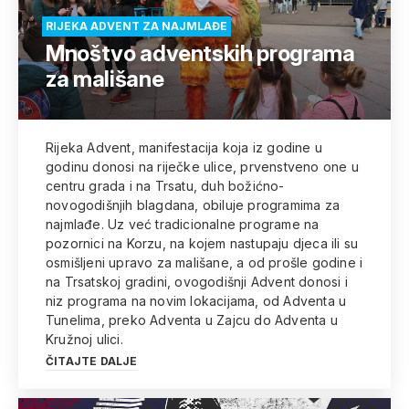
RIJEKA ADVENT ZA NAJMLAĐE
Mnoštvo adventskih programa
za mališane
Rijeka Advent, manifestacija koja iz godine u
godinu donosi na riječke ulice, prvenstveno one u
centru grada i na Trsatu, duh božićno-
novogodišnjih blagdana, obiluje programima za
najmlađe. Uz već tradicionalne programe na
pozornici na Korzu, na kojem nastupaju djeca ili su
osmišljeni upravo za mališane, a od prošle godine i
na Trsatskoj gradini, ovogodišnji Advent donosi i
niz programa na novim lokacijama, od Adventa u
Tunelima, preko Adventa u Zajcu do Adventa u
Kružnoj ulici.
ČITAJTE DALJE