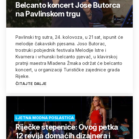
Belcanto koncert Jose Butorca
na Pavlinskom trgu
Pavlinski trg sutra, 24. kolovoza, u 21 sat, ispunit će
melodije čakavskih pjesama. Joso Butorac,
trostruki pobjednik festivala Melodije Istre i
Kvarnera i vrhunski belcanto pjevač, u klavirskoj
pratnji maestra Mladena Žmaka održat će belcanto
koncert, u organizaciji Turističke zajednice grada
Rijeke.
ČITAJTE DALJE
LJETNA MODNA POSLASTICA
Riječke stepenice: Ovog petka
12 revija domaćih dizajnera i