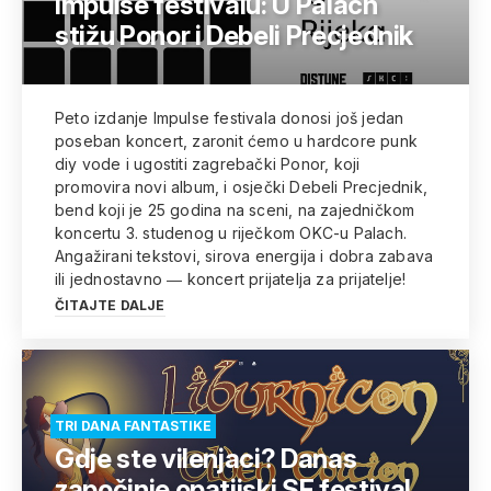
Impulse festivalu: U Palach
stižu Ponor i Debeli Precjednik
Peto izdanje Impulse festivala donosi još jedan
poseban koncert, zaronit ćemo u hardcore punk
diy vode i ugostiti zagrebački Ponor, koji
promovira novi album, i osječki Debeli Precjednik,
bend koji je 25 godina na sceni, na zajedničkom
koncertu 3. studenog u riječkom OKC-u Palach.
Angažirani tekstovi, sirova energija i dobra zabava
ili jednostavno ― koncert prijatelja za prijatelje!
ČITAJTE DALJE
TRI DANA FANTASTIKE
Gdje ste vilenjaci? Danas
započinje opatijski SF festival