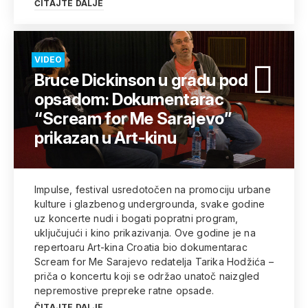
ČITAJTE DALJE
VIDEO
Bruce Dickinson u gradu pod
opsadom: Dokumentarac
“Scream for Me Sarajevo”
prikazan u Art-kinu
Impulse, festival usredotočen na promociju urbane
kulture i glazbenog undergrounda, svake godine
uz koncerte nudi i bogati popratni program,
uključujući i kino prikazivanja. Ove godine je na
repertoaru Art-kina Croatia bio dokumentarac
Scream for Me Sarajevo redatelja Tarika Hodžića –
priča o koncertu koji se održao unatoč naizgled
nepremostive prepreke ratne opsade.
ČITAJTE DALJE