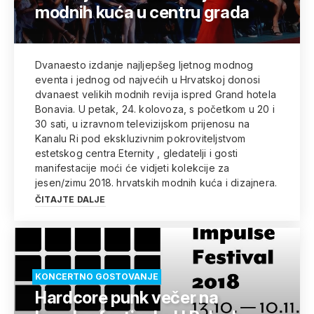
modnih kuća u centru grada
Dvanaesto izdanje najljepšeg ljetnog modnog
eventa i jednog od najvećih u Hrvatskoj donosi
dvanaest velikih modnih revija ispred Grand hotela
Bonavia. U petak, 24. kolovoza, s početkom u 20 i
30 sati, u izravnom televizijskom prijenosu na
Kanalu Ri pod ekskluzivnim pokroviteljstvom
estetskog centra Eternity , gledatelji i gosti
manifestacije moći će vidjeti kolekcije za
jesen/zimu 2018. hrvatskih modnih kuća i dizajnera.
ČITAJTE DALJE
KONCERTNO GOSTOVANJE
Hardcore punk večer na