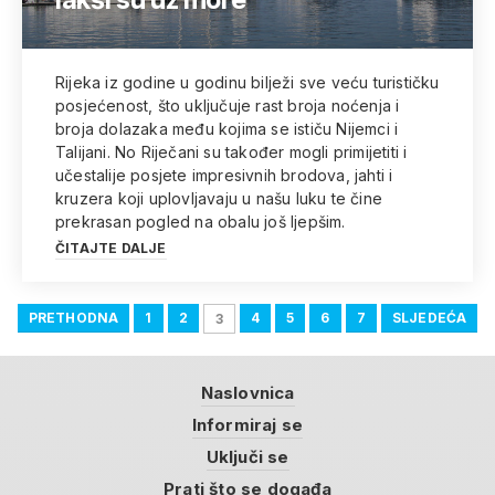
Rijeka iz godine u godinu bilježi sve veću turističku
posjećenost, što uključuje rast broja noćenja i
broja dolazaka među kojima se ističu Nijemci i
Talijani. No Riječani su također mogli primijetiti i
učestalije posjete impresivnih brodova, jahti i
kruzera koji uplovljavaju u našu luku te čine
prekrasan pogled na obalu još ljepšim.
ČITAJTE DALJE
PRETHODNA
1
2
4
5
6
7
SLJEDEĆA
3
Naslovnica
Informiraj se
Uključi se
Prati što se događa