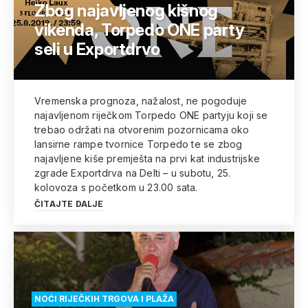
Zbog najavljenog kišnog
vikenda, Torpedo ONE party
seli u Exportdrvo
Vremenska prognoza, nažalost, ne pogoduje
najavljenom riječkom Torpedo ONE partyju koji se
trebao održati na otvorenim pozornicama oko
lansirne rampe tvornice Torpedo te se zbog
najavljene kiše premješta na prvi kat industrijske
zgrade Exportdrva na Delti – u subotu, 25.
kolovoza s početkom u 23.00 sata.
ČITAJTE DALJE
NOĆI RIJEČKIH TRGOVA I PLAŽA