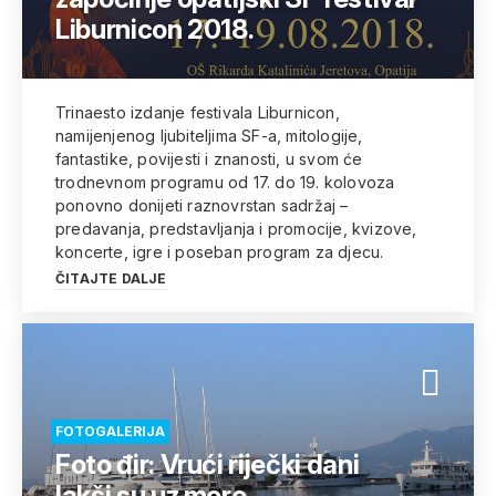
Liburnicon 2018.
Trinaesto izdanje festivala Liburnicon,
namijenjenog ljubiteljima SF-a, mitologije,
fantastike, povijesti i znanosti, u svom će
trodnevnom programu od 17. do 19. kolovoza
ponovno donijeti raznovrstan sadržaj –
predavanja, predstavljanja i promocije, kvizove,
koncerte, igre i poseban program za djecu.
ČITAJTE DALJE
FOTOGALERIJA
Foto đir: Vrući riječki dani
lakši su uz more