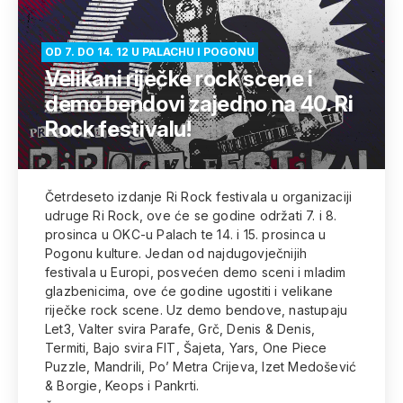
OD 7. DO 14. 12 U PALACHU I POGONU
Velikani riječke rock scene i
demo bendovi zajedno na 40. Ri
Rock festivalu!
Četrdeseto izdanje Ri Rock festivala u organizaciji
udruge Ri Rock, ove će se godine održati 7. i 8.
prosinca u OKC-u Palach te 14. i 15. prosinca u
Pogonu kulture. Jedan od najdugovječnijih
festivala u Europi, posvećen demo sceni i mladim
glazbenicima, ove će godine ugostiti i velikane
riječke rock scene. Uz demo bendove, nastupaju
Let3, Valter svira Parafe, Grč, Denis & Denis,
Termiti, Bajo svira FIT, Šajeta, Yars, One Piece
Puzzle, Mandrili, Po’ Metra Crijeva, Izet Medošević
& Borgie, Keops i Pankrti.