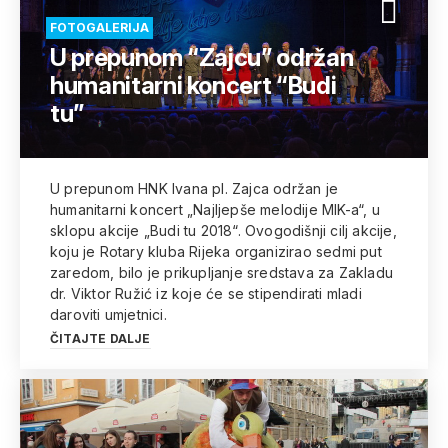
FOTOGALERIJA
U prepunom “Zajcu” održan
humanitarni koncert “Budi
tu”
U prepunom HNK Ivana pl. Zajca održan je
humanitarni koncert „Najljepše melodije MIK-a“, u
sklopu akcije „Budi tu 2018“. Ovogodišnji cilj akcije,
koju je Rotary kluba Rijeka organizirao sedmi put
zaredom, bilo je prikupljanje sredstava za Zakladu
dr. Viktor Ružić iz koje će se stipendirati mladi
daroviti umjetnici.
ČITAJTE DALJE