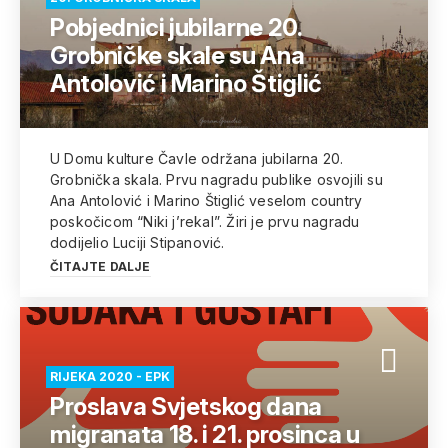
Pobjednici jubilarne 20.
Grobničke skale su Ana
Antolović i Marino Štiglić
U Domu kulture Čavle održana jubilarna 20.
Grobnička skala. Prvu nagradu publike osvojili su
Ana Antolović i Marino Štiglić veselom country
poskočicom “Niki j’rekal”. Žiri je prvu nagradu
dodijelio Luciji Stipanović.
ČITAJTE DALJE
RIJEKA 2020 - EPK
Proslava Svjetskog dana
migranata 18. i 21. prosinca u