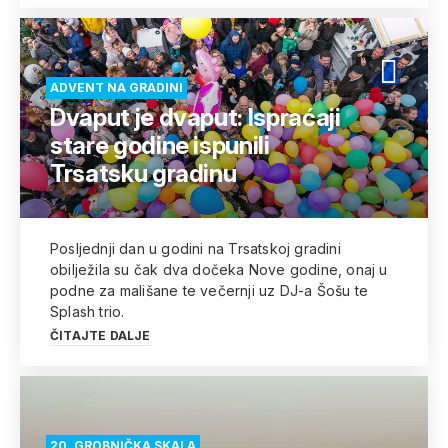
ADVENT NA GRADINI
Dvaput je dvaput: Ispraćaji
stare godine ispunili
Trsatsku gradinu
Posljednji dan u godini na Trsatskoj gradini
obilježila su čak dva dočeka Nove godine, onaj u
podne za mališane te večernji uz DJ-a Šošu te
Splash trio.
ČITAJTE DALJE
20. GROBNIČKA SKALA