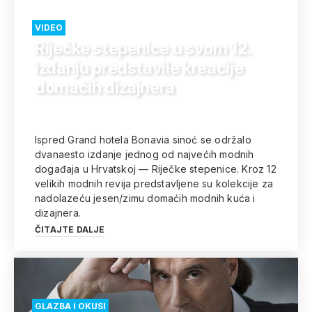
VIDEO
Riječke stepenice u svom 12.
izdanju predstavile kreacije
domaćih dizajnera
Ispred Grand hotela Bonavia sinoć se održalo
dvanaesto izdanje jednog od najvećih modnih
događaja u Hrvatskoj — Riječke stepenice. Kroz 12
velikih modnih revija predstavljene su kolekcije za
nadolazeću jesen/zimu domaćih modnih kuća i
dizajnera.
ČITAJTE DALJE
GLAZBA I OKUSI