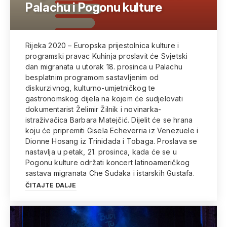
Palachu i Pogonu kulture
Rijeka 2020 – Europska prijestolnica kulture i
programski pravac Kuhinja proslavit će Svjetski
dan migranata u utorak 18. prosinca u Palachu
besplatnim programom sastavljenim od
diskurzivnog, kulturno-umjetničkog te
gastronomskog dijela na kojem će sudjelovati
dokumentarist Želimir Žilnik i novinarka-
istraživačica Barbara Matejčić. Dijelit će se hrana
koju će pripremiti Gisela Echeverria iz Venezuele i
Dionne Hosang iz Trinidada i Tobaga. Proslava se
nastavlja u petak, 21. prosinca, kada će se u
Pogonu kulture održati koncert latinoameričkog
sastava migranata Che Sudaka i istarskih Gustafa.
ČITAJTE DALJE