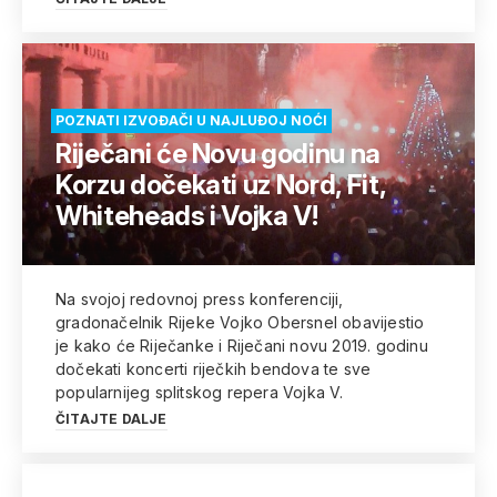
POZNATI IZVOĐAČI U NAJLUĐOJ NOĆI
Riječani će Novu godinu na
Korzu dočekati uz Nord, Fit,
Whiteheads i Vojka V!
Na svojoj redovnoj press konferenciji,
gradonačelnik Rijeke Vojko Obersnel obavijestio
je kako će Riječanke i Riječani novu 2019. godinu
dočekati koncerti riječkih bendova te sve
popularnijeg splitskog repera Vojka V.
ČITAJTE DALJE