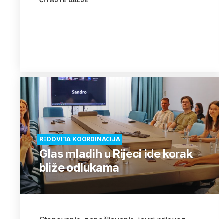
ČITAJTE DALJE
REDOVITA KOORDINACIJA
Glas mladih u Rijeci ide korak
bliže odlukama