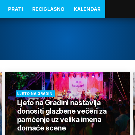
PRATI
RECIGLASNO
KALENDAR
LJETO NA GRADINI
Ljeto na Gradini nastavlja
donositi glazbene večeri za
pamćenje uz velika imena
domaće scene