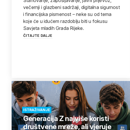
Stanovanje, zapošljavanje, javni prijevoz,
večernji i glazbeni sadržaji, digitalna sigurnost
i financijska pismenost – neke su od tema
koje će u idućem razdoblju biti u fokusu
Savjeta mladih Grada Rijeke.
ČITAJTE DALJE
ISTRAŽIVANJE
Generacija Z najviše koristi
društvene mreže, ali vjeruje