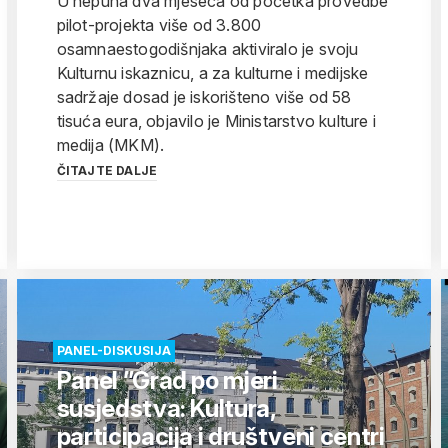
U nepuna dva mjeseca od početka provedbe
pilot-projekta više od 3.800
osamnaestogodišnjaka aktiviralo je svoju
Kulturnu iskaznicu, a za kulturne i medijske
sadržaje dosad je iskorišteno više od 58
tisuća eura, objavilo je Ministarstvo kulture i
medija (MKM).
ČITAJTE DALJE
PANEL-DISKUSIJA
Panel ”Grad po mjeri
susjedstva: Kultura,
participacija i društveni centri