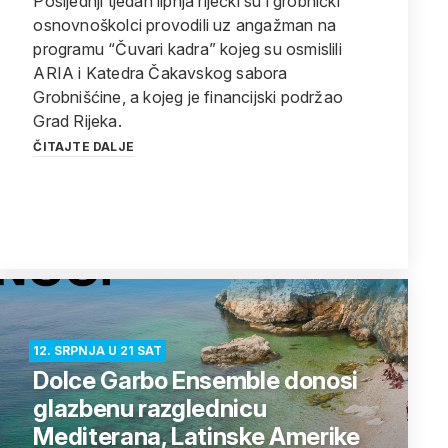
Posljednji tjedan lipnja riječki su i grobnički
osnovnoškolci provodili uz angažman na
programu “Čuvari kadra” kojeg su osmislili
ARIA i Katedra Čakavskog sabora
Grobnišćine, a kojeg je financijski podržao
Grad Rijeka.
ČITAJTE DALJE
12. SRPNJA U 21 SAT
Dolce Garbo Ensemble donosi
glazbenu razglednicu
Mediterana, Latinske Amerike