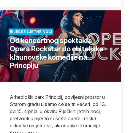
RIJEČKE LJETNE NOĆI
Od koncertnog spektakla
Opera Rockstar do obiteljske
klaunovske komedije na
Princpiju
Arheološki park Principij, povijesni prostor u
Starom gradu u samo će se tri večeri, od 13.
do 15. srpnja, u okviru Riječkih ljetnih noći,
pretvoriti u mjesto susreta opere i rocka,
cirkuske umjetnosti, akrobatike i komedije.