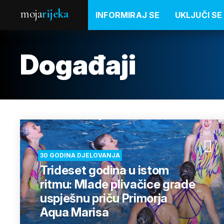
moja
rijeka
INFORMIRAJ SE
UKLJUČI SE
Događaji
30 GODINA DJELOVANJA
Trideset godina u istom
ritmu: Mlade plivačice grade
uspješnu priču Primorja
Aqua Marisa