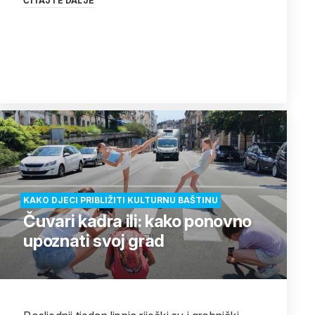
ČITAJTE DALJE
KAKO DJECI PRIBLIŽITI KULTURNU BAŠTINU
Čuvari kadra ili: kako ponovno
upoznati svoj grad