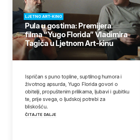
LJETNO ART-KINO
Pula u gostima: Premijera
filma “Yugo Florida” Vladimira
Tagića u Ljetnom Art-kinu
Ispričan s puno topline, suptilnog humora i
životnog apsurda, Yugo Florida govori o
obitelji, propuštenim prilikama, ljubavi i gubitku
te, prije svega, o ljudskoj potrebi za
bliskošću.
ČITAJTE DALJE