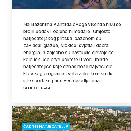
Na Bazenima Kantrida ovoga vikenda nisu se
brojili bodovi, ocjene ni medalje. Umjesto
natjecateljskog pritiska, bazenom su
zavladali glazba, šljokice, svjetla i dobra
energija, a zajedno su nastupile djevojčice
koje tek uče prve pokrete u vodi, mlade
natjecateljice koje danas nose najveći dio
klupskog programa i veteranke koje su dio
iste sportske priče već desetljećima.
ČITAJTE DALJE
ČAK 143 NATJECATELJA