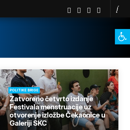
Open 
POLITIKE BRIGE
Zatvoreno četvrto izdanje
Festivala menstruacije uz
otvorenje izložbe Čekaonice u
Galeriji SKC