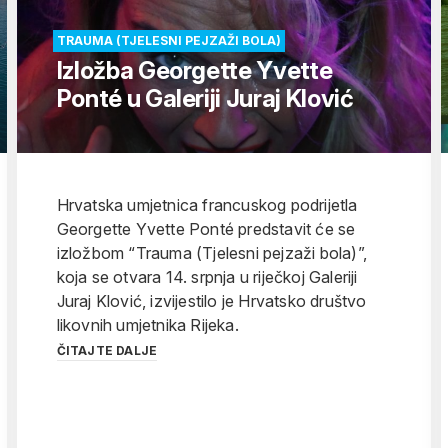
TRAUMA (TJELESNI PEJZAŽI BOLA)
Izložba Georgette Yvette
Ponté u Galeriji Juraj Klović
Hrvatska umjetnica francuskog podrijetla
Georgette Yvette Ponté predstavit će se
izložbom “Trauma (Tjelesni pejzaži bola)”,
koja se otvara 14. srpnja u riječkoj Galeriji
Juraj Klović, izvijestilo je Hrvatsko društvo
likovnih umjetnika Rijeka.
ČITAJTE DALJE