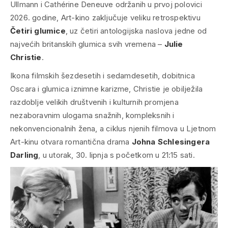
Ullmann i Cathérine Deneuve održanih u prvoj polovici
2026. godine, Art-kino zaključuje veliku retrospektivu
Četiri glumice
, uz četiri antologijska naslova jedne od
najvećih britanskih glumica svih vremena –
Julie
Christie
.
Ikona filmskih šezdesetih i sedamdesetih, dobitnica
Oscara i glumica iznimne karizme, Christie je obilježila
razdoblje velikih društvenih i kulturnih promjena
nezaboravnim ulogama snažnih, kompleksnih i
nekonvencionalnih žena, a ciklus njenih filmova u Ljetnom
Art-kinu otvara romantična drama
Johna Schlesingera
Darling
, u utorak, 30. lipnja s početkom u 21:15 sati.