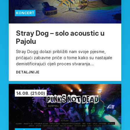
KONCERT
Stray Dog – solo acoustic u
Pajolu
Stray Dogg dolazi približiti nam svoje pjesme,
pričajući zabavne priče o tome kako su nastajale
demistificirajući cijeli proces stvaranja....
DETALJNIJE
14.08.
(21:00)