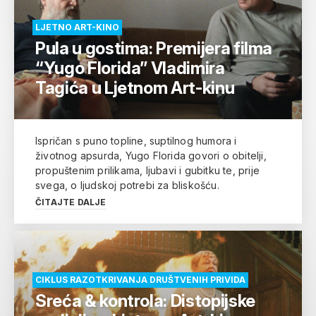
LJETNO ART-KINO
Pula u gostima: Premijera filma
“Yugo Florida” Vladimira
Tagića u Ljetnom Art-kinu
Ispričan s puno topline, suptilnog humora i
životnog apsurda, Yugo Florida govori o obitelji,
propuštenim prilikama, ljubavi i gubitku te, prije
svega, o ljudskoj potrebi za bliskošću.
ČITAJTE DALJE
CIKLUS RAZOTKRIVANJA DRUŠTVENIH PRIVIDA
Sreća & kontrola: Distopijske