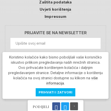
Zaštita podataka
Uvjeti korištenja
Impressum
PRIJAVITE SE NA NEWSLETTER
GDPR Information
Koristimo kolačiće kako bismo poboljšali vaše korisničko
Prihvaćam da se moji podaci spremaju u bazu
iskustvo prilikom pregledavanja naših mrežnih stranica.
podataka i koriste u svrhu slanja MojaRijeka
Ovo prihvaćate korištenjem kolačića i daljnjim
newslettera
pregledavanjem stranice. Detaljne informacije o korištenju
MOJARIJEKA NEWSLETTER
kolačića na ovoj stranici dostupne su klikom na
više
PRIJAVI SE
informacija
.
PRIHVATI I ZATVORI
PODIJELI
Povratak na vrh