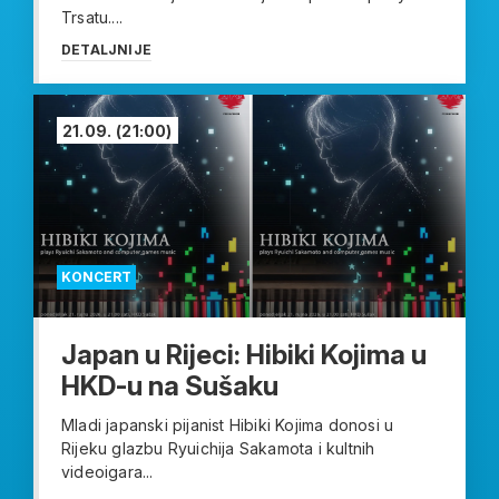
Trsatu....
DETALJNIJE
21.09.
(21:00)
KONCERT
Japan u Rijeci: Hibiki Kojima u
HKD-u na Sušaku
Mladi japanski pijanist Hibiki Kojima donosi u
Rijeku glazbu Ryuichija Sakamota i kultnih
videoigara...