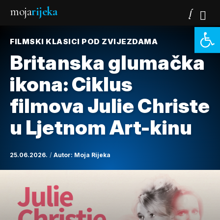
moja
rijeka
Open 
FILMSKI KLASICI POD ZVIJEZDAMA
Britanska glumačka
ikona: Ciklus
filmova Julie Christe
u Ljetnom Art-kinu
25.06.2026.
Autor:
Moja Rijeka