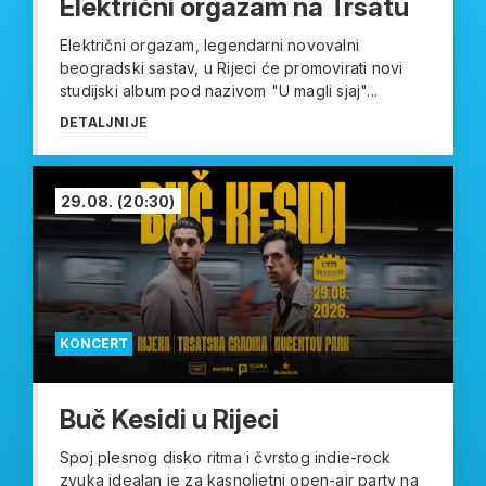
Električni orgazam na Trsatu
Električni orgazam, legendarni novovalni
beogradski sastav, u Rijeci će promovirati novi
studijski album pod nazivom "U magli sjaj"...
DETALJNIJE
29.08.
(20:30)
KONCERT
Buč Kesidi u Rijeci
Spoj plesnog disko ritma i čvrstog indie-rock
zvuka idealan je za kasnoljetni open-air party na