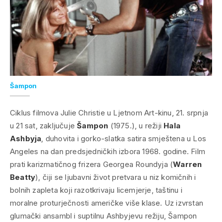
Šampon
Ciklus filmova Julie Christie u Ljetnom Art-kinu, 21. srpnja
u 21 sat, zaključuje
Šampon
(1975.), u režiji
Hala
Ashbyja
, duhovita i gorko-slatka satira smještena u Los
Angeles na dan predsjedničkih izbora 1968. godine. Film
prati karizmatičnog frizera Georgea Roundyja (
Warren
Beatty
), čiji se ljubavni život pretvara u niz komičnih i
bolnih zapleta koji razotkrivaju licemjerje, taštinu i
moralne proturječnosti američke više klase. Uz izvrstan
glumački ansambl i suptilnu Ashbyjevu režiju,
Šampon