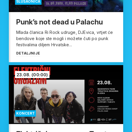
SLUŠAONICA
Punk’s not dead u Palachu
Mlada članica Ri Rock udruge, DJEvica, vrtjet će
bendove koje ste mogli i možete čuti po punk
festivalima diljem Hrvatske...
DETALJNIJE
23.08.
(00:00)
KONCERT