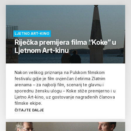
LJETNO ART-KINO
Riječka premijera filma “Koke” u
Ljetnom Art-kinu
Nakon velikog priznanja na Pulskom filmskom
festivalu gdje je film ovjenčan četirima Zlatnim
arenama – za najbolji film, scenarij te glavnu i
sporednu žensku ulogu – Koke stiže premijerno i u
Ljetno Art-kino, uz gostovanje nagrađenih članova
filmske ekipe.
ČITAJTE DALJE