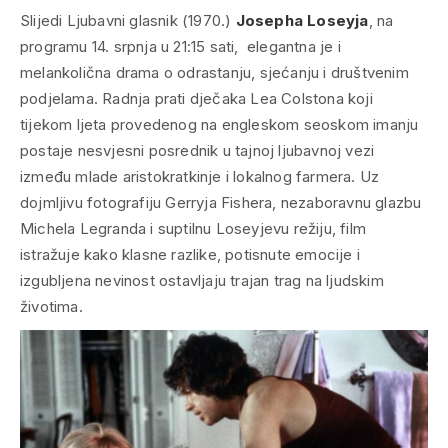
Slijedi
Ljubavni glasnik
(1970.)
Josepha Loseyja
, na
programu 14. srpnja u 21:15 sati,
elegantna je i
melankolična drama o odrastanju, sjećanju i društvenim
podjelama. Radnja prati dječaka Lea Colstona koji
tijekom ljeta provedenog na engleskom seoskom imanju
postaje nesvjesni posrednik u tajnoj ljubavnoj vezi
između mlade aristokratkinje i lokalnog farmera. Uz
dojmljivu fotografiju Gerryja Fishera, nezaboravnu glazbu
Michela Legranda i suptilnu Loseyjevu režiju, film
istražuje kako klasne razlike, potisnute emocije i
izgubljena nevinost ostavljaju trajan trag na ljudskim
životima.