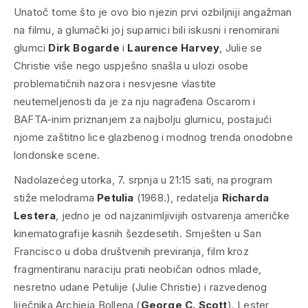
Unatoč tome što je ovo bio njezin prvi ozbiljniji angažman
na filmu, a glumački joj suparnici bili iskusni i renomirani
glumci
Dirk Bogarde
i
Laurence Harvey
, Julie se
Christie više nego uspješno snašla u ulozi osobe
problematičnih nazora i nesvjesne vlastite
neutemeljenosti da je za nju nagrađena Oscarom i
BAFTA-inim priznanjem za najbolju glumicu, postajući
njome zaštitno lice glazbenog i modnog trenda onodobne
londonske scene.
Nadolazećeg utorka, 7. srpnja u 21:15 sati, na program
stiže melodrama
Petulia
(1968.), redatelja
Richarda
Lestera
, jedno je od najzanimljivijih ostvarenja američke
kinematografije kasnih šezdesetih. Smješten u San
Francisco u doba društvenih previranja, film kroz
fragmentiranu naraciju prati neobičan odnos mlade,
nesretno udane Petulije (Julie Christie) i razvedenog
liječnika Archieja Bollena (
George C. Scott
). Lester