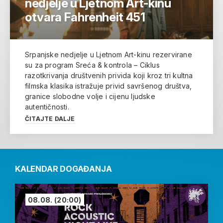
nedjelje u Ljetnom Art-kinu
otvara Fahrenheit 451
Srpanjske nedjelje u Ljetnom Art-kinu rezervirane
su za program Sreća & kontrola – Ciklus
razotkrivanja društvenih privida koji kroz tri kultna
filmska klasika istražuje privid savršenog društva,
granice slobodne volje i cijenu ljudske
autentičnosti.
ČITAJTE DALJE
KALENDAR DOGAĐANJA
08.08.
(20:00)