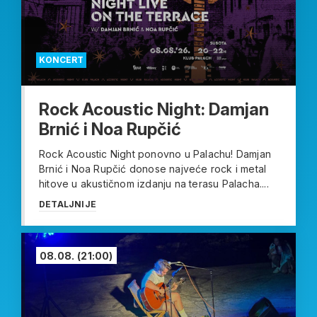
KONCERT
Rock Acoustic Night: Damjan
Brnić i Noa Rupčić
Rock Acoustic Night ponovno u Palachu! Damjan
Brnić i Noa Rupčić donose najveće rock i metal
hitove u akustičnom izdanju na terasu Palacha....
DETALJNIJE
08.08.
(21:00)