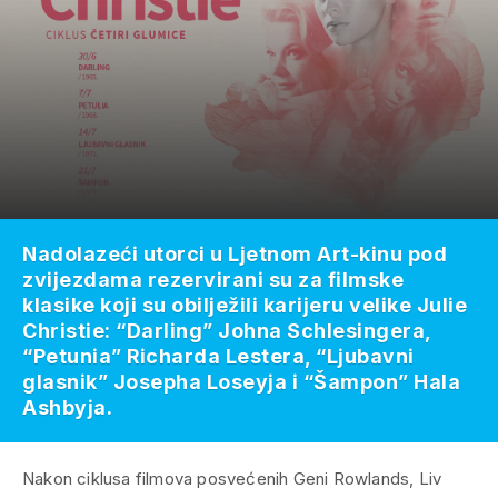
Nadolazeći utorci u Ljetnom Art-kinu pod
zvijezdama rezervirani su za filmske
klasike koji su obilježili karijeru velike Julie
Christie: “Darling” Johna Schlesingera,
“Petunia” Richarda Lestera, “Ljubavni
glasnik” Josepha Loseyja i “Šampon” Hala
Ashbyja.
Nakon ciklusa filmova posvećenih Geni Rowlands, Liv