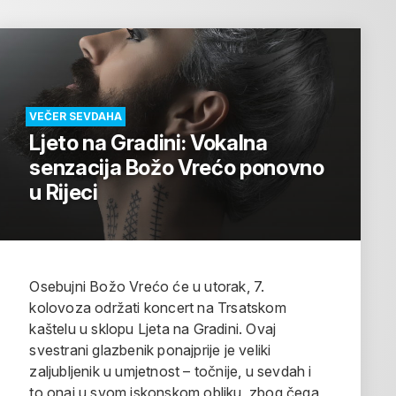
VEČER SEVDAHA
Ljeto na Gradini: Vokalna
senzacija Božo Vrećo ponovno
u Rijeci
Osebujni Božo Vrećo će u utorak, 7.
kolovoza održati koncert na Trsatskom
kaštelu u sklopu Ljeta na Gradini. Ovaj
svestrani glazbenik ponajprije je veliki
zaljubljenik u umjetnost – točnije, u sevdah i
to onaj u svom iskonskom obliku, zbog čega