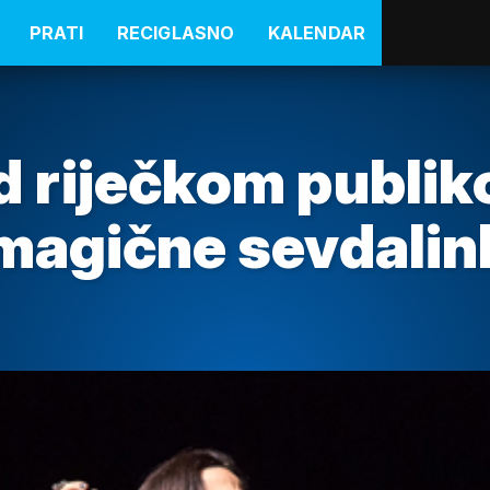
PRATI
RECIGLASNO
KALENDAR
d riječkom publi
 magične sevdalin