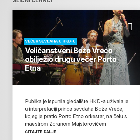
SLIČNI ČLANCI
VEČER SEVDAHA U HKD-U
Veličanstveni Božo Vrećo
obilježio drugu večer Porto
Etna
Publika je ispunila gledalište HKD-a uživala je
u interpretaciji princa sevdaha Bože Vreće,
kojeg je pratio Porto Etno orkestar, na čelu s
maestrom Zoranom Majstorovićem
ČITAJTE DALJE