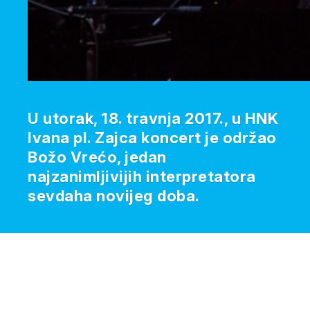
U utorak, 18. travnja 2017., u HNK
Ivana pl. Zajca koncert je održao
Božo Vrećo, jedan
najzanimljivijih interpretatora
sevdaha novijeg doba.