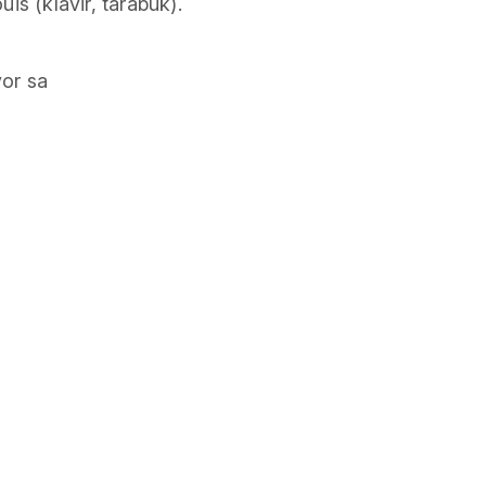
is (klavir, tarabuk).
vor sa