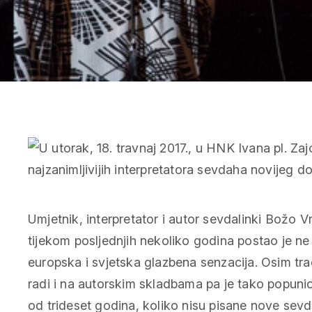
Umjetnik, interpretator i autor sevdalinki Božo V
tijekom posljednjih nekoliko godina postao je ne
europska i svjetska glazbena senzacija. Osim trad
radi i na autorskim skladbama pa je tako popunio 
od trideset godina, koliko nisu pisane nove sevd