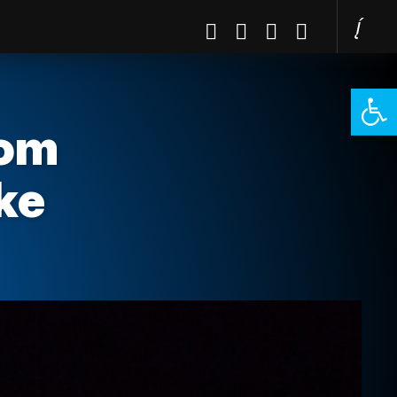
Open 
kom
ke