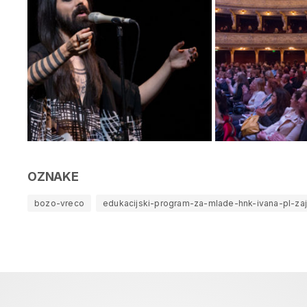
OZNAKE
bozo-vreco
edukacijski-program-za-mlade-hnk-ivana-pl-za