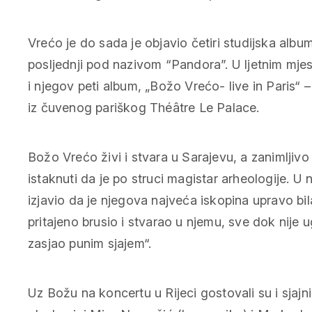
Vrećo je do sada je objavio četiri studijska albu
posljednji pod nazivom “Pandora”. U ljetnim mjes
i njegov peti album, „Božo Vrećo- live in Paris“ 
iz čuvenog pariškog Théâtre Le Palace.
Božo Vrećo živi i stvara u Sarajevu, a zanimljivo 
istaknuti da je po struci magistar arheologije. U 
izjavio da je njegova najveća iskopina upravo bila
pritajeno brusio i stvarao u njemu, sve dok nije u
zasjao punim sjajem“.
Uz Božu na koncertu u Rijeci gostovali su i sjajni