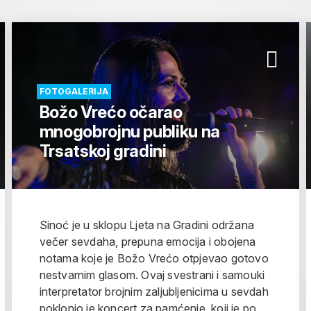
FOTOGALERIJA
Božo Vrećo očarao
mnogobrojnu publiku na
Trsatskoj gradini
Sinoć je u sklopu Ljeta na Gradini održana
večer sevdaha, prepuna emocija i obojena
notama koje je Božo Vrećo otpjevao gotovo
nestvarnim glasom. Ovaj svestrani i samouki
interpretator brojnim zaljubljenicima u sevdah
poklonio je koncert za pamćenje, koji je po