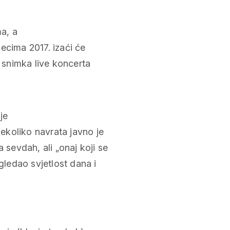
ma, a
ecima 2017. izaći će
– snimka live koncerta
je
nekoliko navrata javno je
 sevdah, ali „onaj koji se
gledao svjetlost dana i