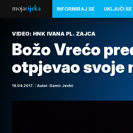
moja
rijeka
INFORMIRAJ SE
UKLJUČI SE
VIDEO: HNK IVANA PL. ZAJCA
Božo Vrećo pre
otpjevao svoje
19.04.2017.
Autor:
Damir Jevtić