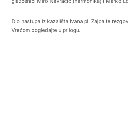
glazbenici Miro Navračić (harmonika) i Marko Lou
Dio nastupa iz kazališta Ivana pl. Zajca te rezgo
Vrećom pogledajte u prilogu.